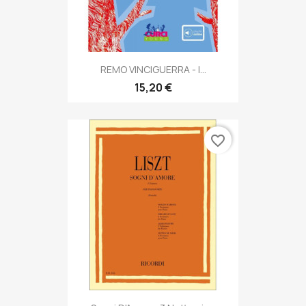
REMO VINCIGUERRA - I...
15,20 €
favorite_border