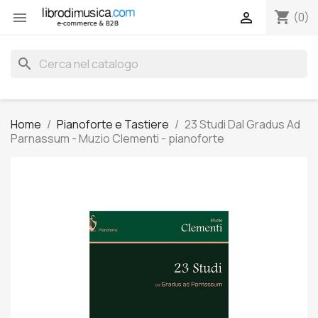
shopping_cart


(0)
search
Home
Pianoforte e Tastiere
23 Studi Dal Gradus Ad
Parnassum - Muzio Clementi - pianoforte