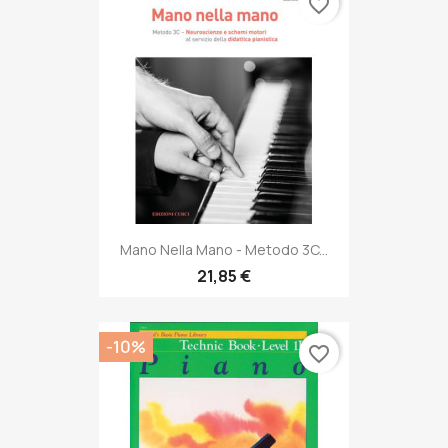
favorite_border
Mano Nella Mano - Metodo 3C...
21,85 €
-10%
favorite_border