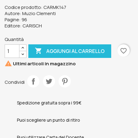
Codice prodotto: CARMK147
Autore: Muzio Clementi
Pagine: 96
Editore: CARISCH
Quantità

favorite_border
AGGIUNGI AL CARRELLO

Ultimi articoli in magazzino
Condividi
Spedizione gratuita sopra i 99€
Puoi scegliere un punto di ritiro
Puoi utilizzare Carta del Docente