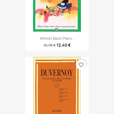
Alfred's Basic Piano...
12,40 €
13,78 €
favorite_border