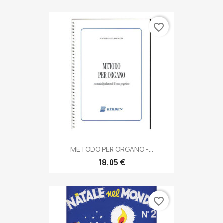
favorite_border
METODO PER ORGANO -...
18,05 €
favorite_border