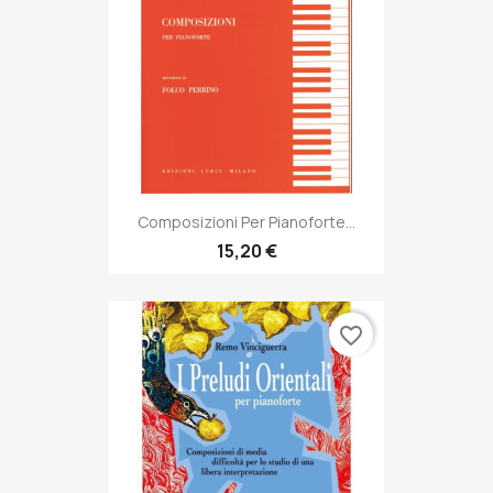
Composizioni Per Pianoforte...
15,20 €
favorite_border