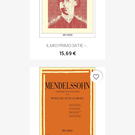
IL MIO PRIMO SATIE -...
15,69 €
favorite_border