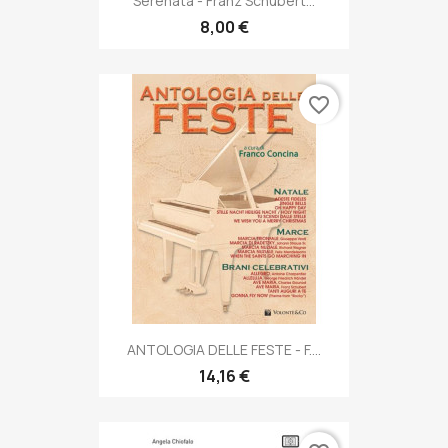
Serenata - Franz Schubert...
8,00 €
favorite_border
ANTOLOGIA DELLE FESTE - F....
14,16 €