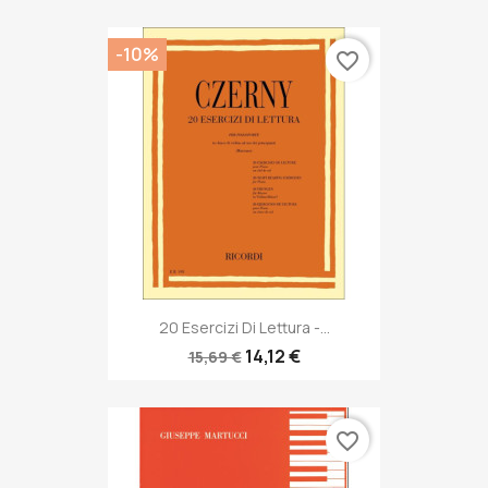
-10%
favorite_border
20 Esercizi Di Lettura -...
14,12 €
15,69 €
favorite_border