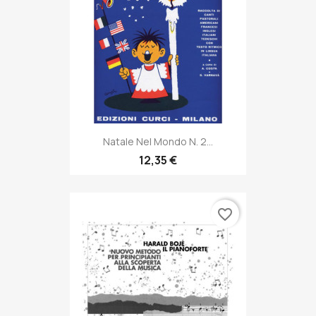
Natale Nel Mondo N. 2...
12,35 €
favorite_border