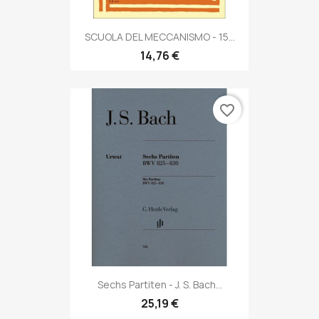
SCUOLA DEL MECCANISMO - 15...
14,76 €
favorite_border
Sechs Partiten - J. S. Bach...
25,19 €