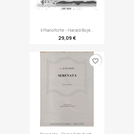
Il Pianoforte - Harald Bojé...
29,09 €
favorite_border