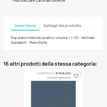
Puoi utilizzare Carta del Docente
Descrizione
Dettagli del prodotto
Pop piano metodo pratico volume 1 + CD - Michael
Gundlach - Pianoforte
16 altri prodotti della stessa categoria:
favorite_border