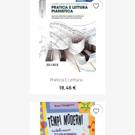
favorite_border
Pratica E Lettura...
18,46 €
favorite_border