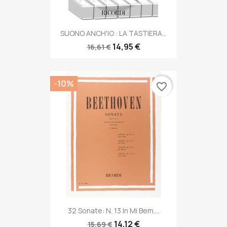
SUONO ANCH'IO : LA TASTIERA...
14,95 €
16,61 €
-10%
favorite_border
32 Sonate: N. 13 In Mi Bem....
14,12 €
15,69 €