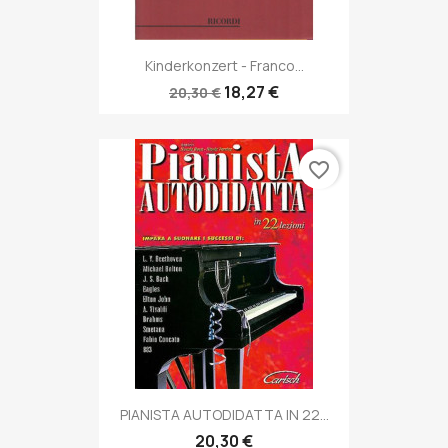
Kinderkonzert - Franco...
18,27 €
20,30 €
favorite_border
PIANISTA AUTODIDATTA IN 22...
20,30 €