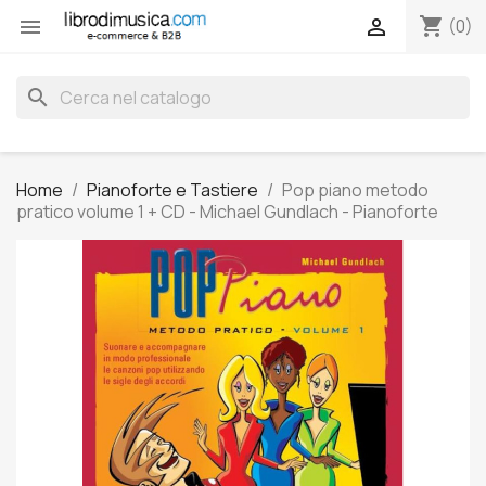
shopping_cart


(0)
search
Home
Pianoforte e Tastiere
Pop piano metodo
pratico volume 1 + CD - Michael Gundlach - Pianoforte