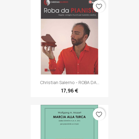
favorite_border
Christian Salerno - ROBA DA...
17,96 €
favorite_border