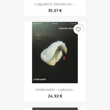
I Capuleti E I Montecchi -...
35,07 €
favorite_border
Underwater - Ludovico...
24,92 €