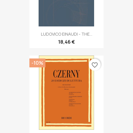
LUDOVICO EINAUDI - THE...
18,46 €
-10%
favorite_border