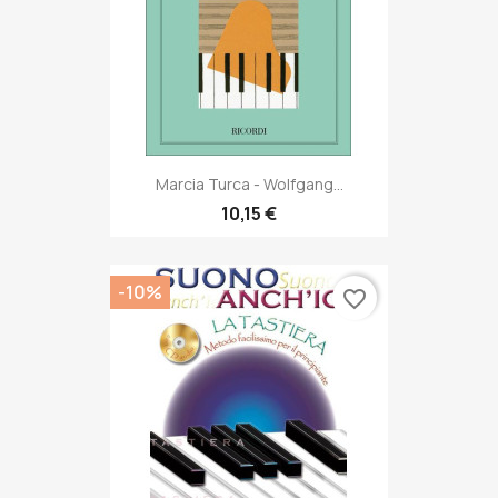
Marcia Turca - Wolfgang...
10,15 €
-10%
favorite_border