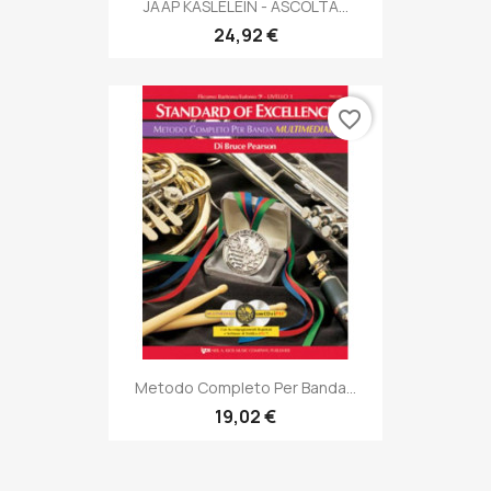
JAAP KASLELEIN - ASCOLTA...
24,92 €
favorite_border
Metodo Completo Per Banda...
19,02 €