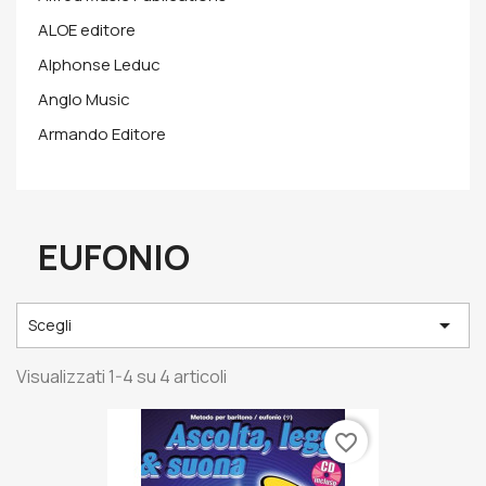
ALOE editore
Alphonse Leduc
Anglo Music
Armando Editore
EUFONIO

Scegli
Visualizzati 1-4 su 4 articoli
favorite_border