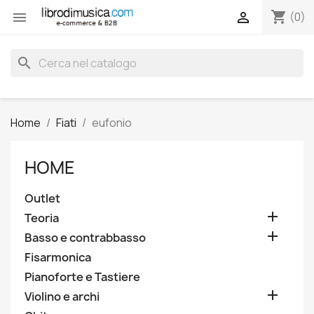
shopping_cart


(0)
search
Home
Fiati
eufonio
HOME
Outlet

Teoria

Basso e contrabbasso
Fisarmonica
Pianoforte e Tastiere

Violino e archi