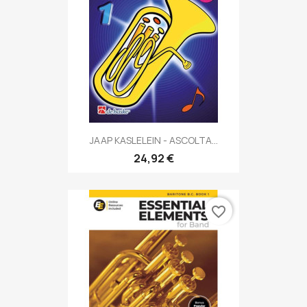
JAAP KASLELEIN - ASCOLTA...
24,92 €
favorite_border