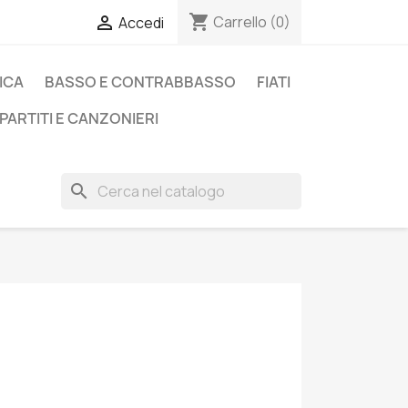
shopping_cart

Carrello
(0)
Accedi
ICA
BASSO E CONTRABBASSO
FIATI
PARTITI E CANZONIERI
search