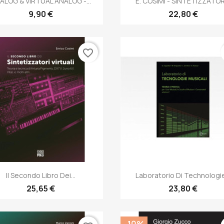
ALOG & VIRTUAL ANALOG -...
E. COSIMI - SINTETIZZATORI
9,90 €
22,80 €
favorite_border
Anteprima
Anteprima


Il Secondo Libro Dei...
Laboratorio Di Technologie
25,65 €
23,80 €
-10%