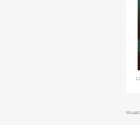
L
Visuali