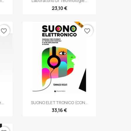
...
Laboratorio Di Technologie...
23,10 €
favorite_border
favorite_border
Anteprima

...
SUONO ELETTRONICO (CON...
33,16 €