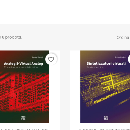
 8 prodotti.
Ordina
favorite_border
Anteprima
Anteprima

