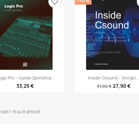
favorite_border
Anteprima
Anteprima


ogic Pro - Guida Operativa...
Inside Csound - Giorgio..
33,25 €
27,90 €
31,00 €
zzati 1-8 su 8 articoli