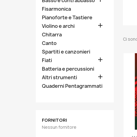
Basso e contrabbasso
Fisarmonica
Pianoforte e Tastiere

Violino e archi
Chitarra
Ci sono
Canto
Spartiti e canzonieri

Fiati
Batteria e percussioni

Altri strumenti
Quaderni Pentagrammati
FORNITORI
Nessun fornitore