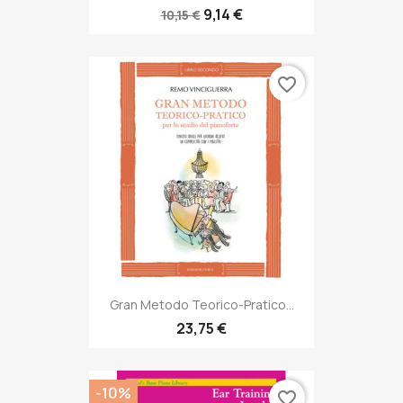
9,14 €
10,15 €
favorite_border
Gran Metodo Teorico-Pratico...
23,75 €
-10%
favorite_border