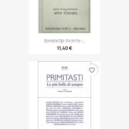
Sonata Op. 54 In Fa -...
11,40 €
favorite_border