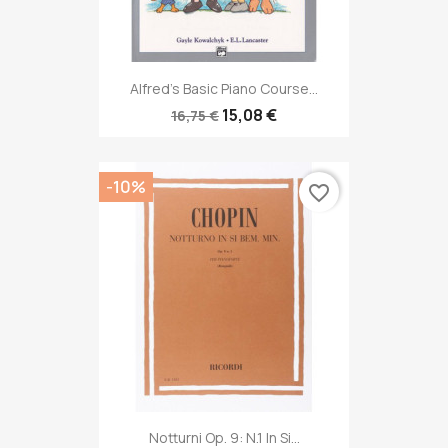
Alfred's Basic Piano Course...
15,08 €
16,75 €
-10%
favorite_border
Notturni Op. 9: N.1 In Si...