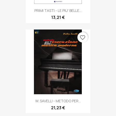
PRIMI TASTI - LE PIU' BELLE...
13,21 €
favorite_border
W. SAVELLI - METODO PER...
21,23 €