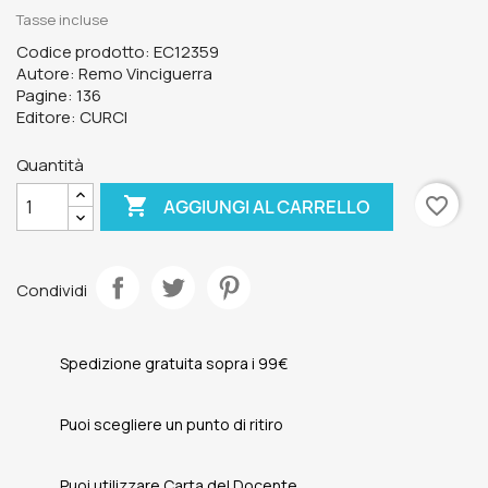
Tasse incluse
Codice prodotto: EC12359
Autore: Remo Vinciguerra
Pagine: 136
Editore: CURCI
Quantità

favorite_border
AGGIUNGI AL CARRELLO
Condividi
Spedizione gratuita sopra i 99€
Puoi scegliere un punto di ritiro
Puoi utilizzare Carta del Docente