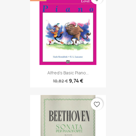
Alfred's Basic Piano...
9,74 €
10,82 €
favorite_border