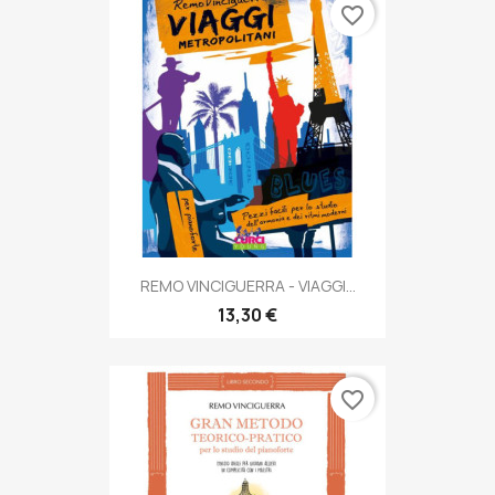
favorite_border
REMO VINCIGUERRA - VIAGGI...
13,30 €
favorite_border