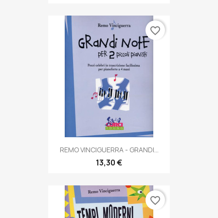
favorite_border
REMO VINCIGUERRA - GRANDI...
13,30 €
favorite_border