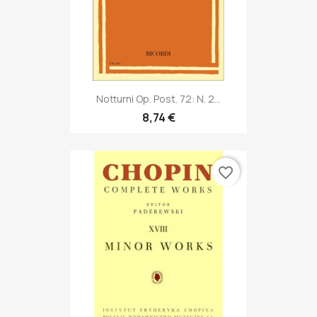
Notturni Op. Post. 72: N. 2...
8,74 €
favorite_border