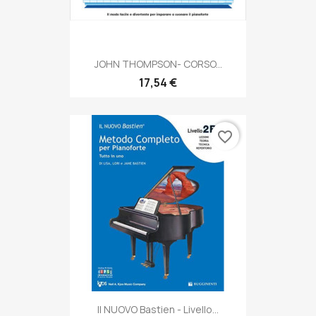
JOHN THOMPSON- CORSO...
17,54 €
favorite_border
Il NUOVO Bastien - Livello...