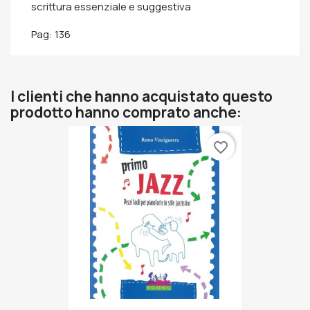
scrittura essenziale e suggestiva
Pag: 136
I clienti che hanno acquistato questo
prodotto hanno comprato anche:
favorite_border