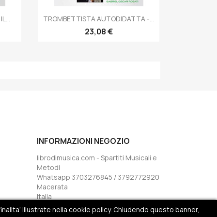
Anteprima

...
TROMBETTISTA AUTODIDATTA -...
23,08 €
INFORMAZIONI NEGOZIO
librodimusica.com - Spartiti Musicali e
Metodi
Whatsapp 3703276845 / 3792772920
Macerata
Italia
Inviaci un'e-mail:
inalita’ illustrate nella cookie policy. Chiudendo questo banner,
info@librodimusica.com