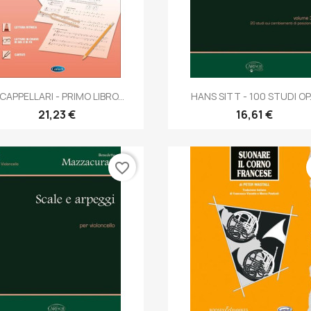
Anteprima
Anteprima


 CAPPELLARI - PRIMO LIBRO...
HANS SITT - 100 STUDI OP..
21,23 €
16,61 €
favorite_border