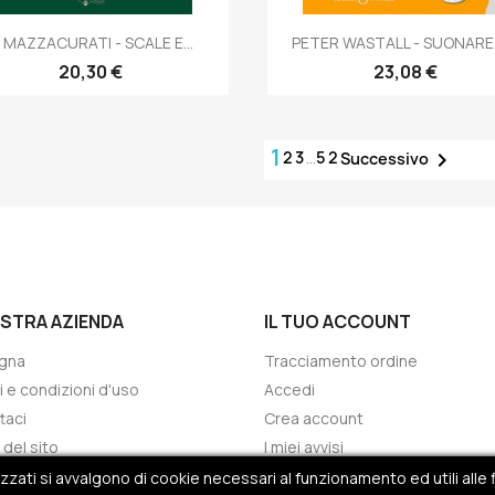
Anteprima
Anteprima


. MAZZACURATI - SCALE E...
PETER WASTALL - SUONARE IL
20,30 €
23,08 €
1
2
3
…
52

Successivo
OSTRA AZIENDA
IL TUO ACCOUNT
gna
Tracciamento ordine
i e condizioni d'uso
Accedi
taci
Crea account
del sito
I miei avvisi
i
ati si avvalgono di cookie necessari al funzionamento ed utili alle f