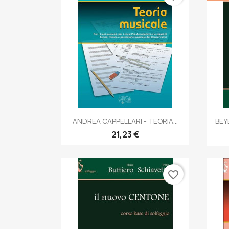
Anteprima

ANDREA CAPPELLARI - TEORIA...
BEY
21,23 €
favorite_border