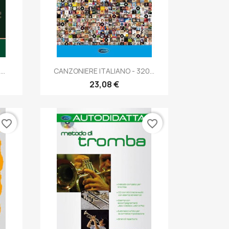
Anteprima

..
CANZONIERE ITALIANO - 320...
23,08 €
favorite_border
favorite_border