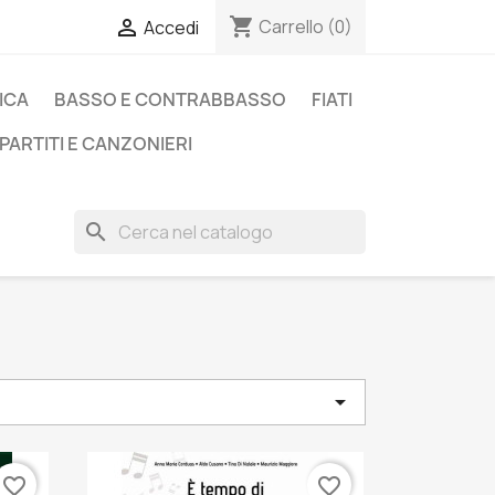
shopping_cart

Carrello
(0)
Accedi
ICA
BASSO E CONTRABBASSO
FIATI
PARTITI E CANZONIERI
search

favorite_border
favorite_border