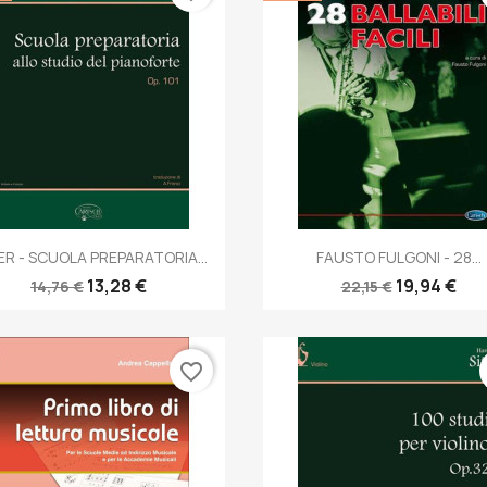
Anteprima
Anteprima


ER - SCUOLA PREPARATORIA...
FAUSTO FULGONI - 28...
13,28 €
19,94 €
14,76 €
22,15 €
favorite_border