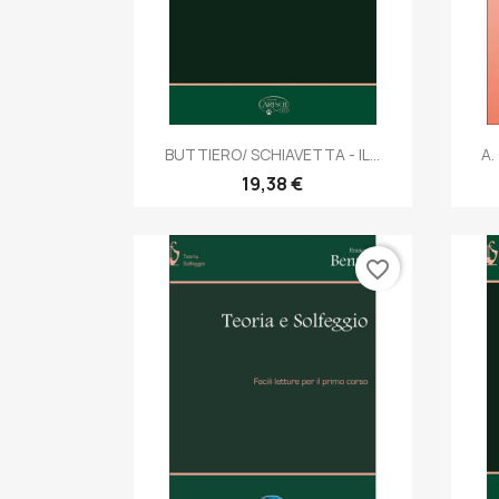
Anteprima

BUTTIERO/ SCHIAVETTA - IL...
A.
19,38 €
favorite_border