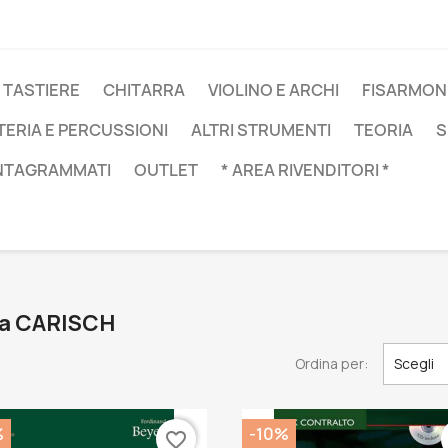
 TASTIERE
CHITARRA
VIOLINO E ARCHI
FISARMON
TERIA E PERCUSSIONI
ALTRI STRUMENTI
TEORIA
S
NTAGRAMMATI
OUTLET
* AREA RIVENDITORI *
rca CARISCH
Ordina per:
Scegli
%
-10%
favorite_border