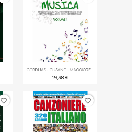
Anteprima

CORDUAS - CUSANO - MAGGIORE...
19,38 €
favorite_border
favorite_border