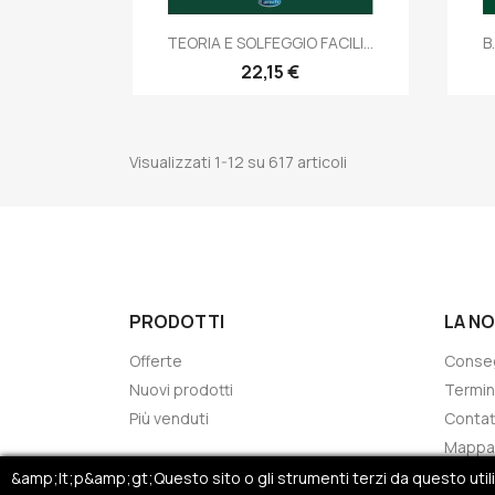
Anteprima

TEORIA E SOLFEGGIO FACILI...
B
22,15 €
Visualizzati 1-12 su 617 articoli
PRODOTTI
LA N
Offerte
Conse
Nuovi prodotti
Termin
Più venduti
Contat
Mappa 
Negoz
&amp;lt;p&amp;gt;Questo sito o gli strumenti terzi da questo utilizz