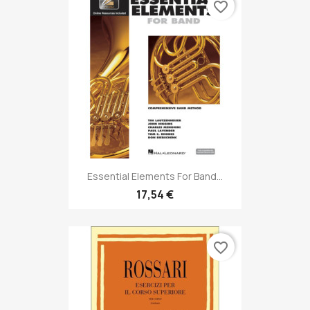
favorite_border
Essential Elements For Band...
17,54 €
favorite_border