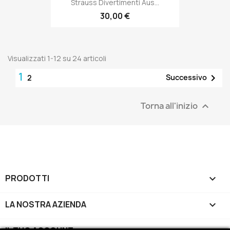
Strauss Divertimenti Aus...
30,00 €
Visualizzati 1-12 su 24 articoli
1

Successivo
2
Torna all'inizio

PRODOTTI

LA NOSTRA AZIENDA
