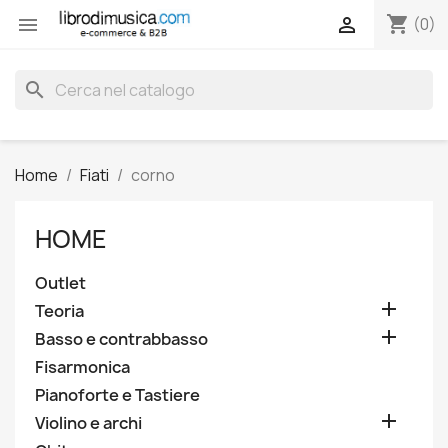
shopping_cart


(0)
search
Home
Fiati
corno
HOME
Outlet

Teoria

Basso e contrabbasso
Fisarmonica
Pianoforte e Tastiere

Violino e archi