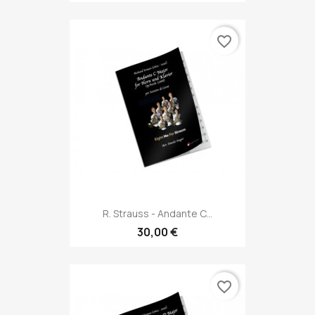
favorite_border
R. Strauss - Andante C...
30,00 €
favorite_border