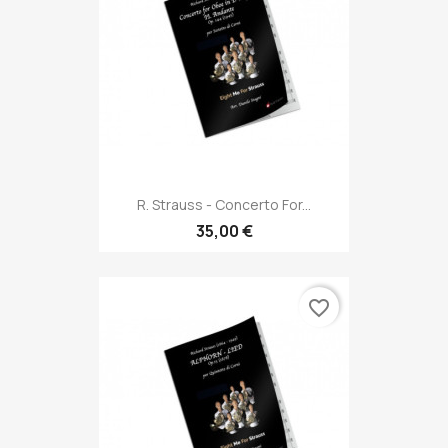
R. Strauss - Concerto For...
35,00 €
favorite_border