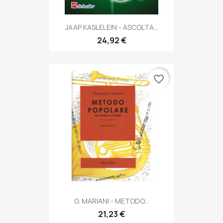
JAAP KASLELEIN - ASCOLTA...
24,92 €
favorite_border
G. MARIANI - METODO...
21,23 €