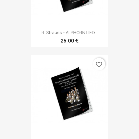
R. Strauss - ALPHORN LIED...
25,00 €
favorite_border