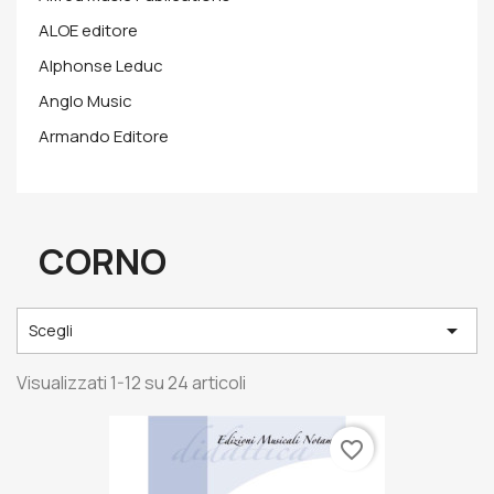
ALOE editore
Alphonse Leduc
Anglo Music
Armando Editore
CORNO

Scegli
Visualizzati 1-12 su 24 articoli
favorite_border