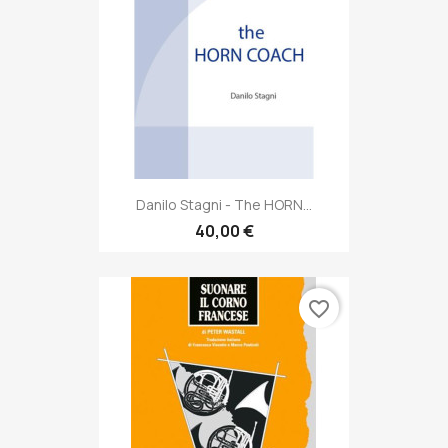
Danilo Stagni - The HORN...
40,00 €
favorite_border