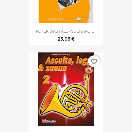
PETER WASTALL - SUONARE IL...
23,08 €
favorite_border