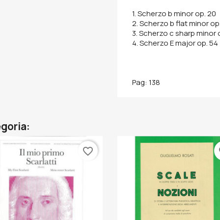
1. Scherzo b minor op. 20
2. Scherzo b flat minor op.
3. Scherzo c sharp minor 
4. Scherzo E major op. 54
Pag: 138
egoria:
favorite_border
fa