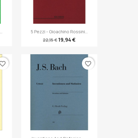
Anteprima

..
5 Pezzi - Gioachino Rossini...
19,94 €
22,15 €
vorite_border
favorite_border
Anteprima
