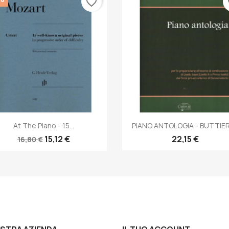
favorite_border
fa
Anteprima
Anteprima


At The Piano - 15...
PIANO ANTOLOGIA - BUTTIERO
15,12 €
22,15 €
16,80 €