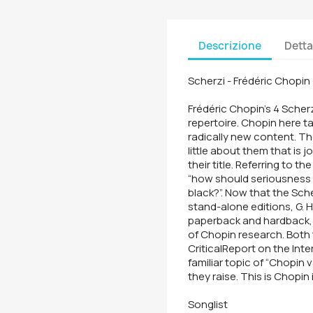
Descrizione
Detta
Scherzi - Frédéric Chopin 
Frédéric Chopin's 4 Scher
repertoire. Chopin here tak
radically new content. The
little about them that is j
their title. Referring to 
“how should seriousness be
black?”. Now that the Sche
stand-alone editions, G. He
paperback and hardback, i
of Chopin research. Both
CriticalReport on the Inte
familiar topic of “Chopin 
they raise. This is Chopin 
Songlist