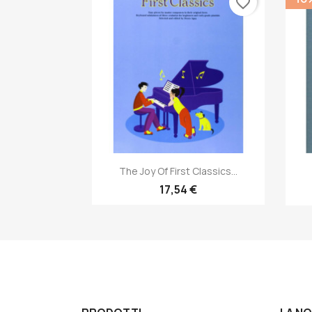
favorite_border
Anteprima

The Joy Of First Classics...
17,54 €