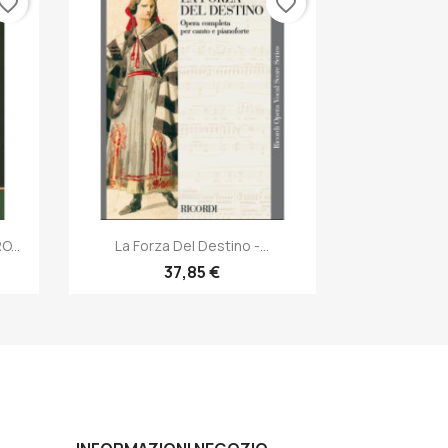
vorite_border
favorite_border
Anteprima

...
La Forza Del Destino -...
37,85 €