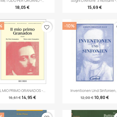
METODO PER ORGANO -...
Sogni D'Amore. 3 Notturni -.
18,05 €
15,69 €
%
-10%
favorite_border
fa
Anteprima
Anteprima


IL MIO PRIMO GRANADOS -...
Inventionen Und Sinfonien,.
14,95 €
10,80 €
16,61 €
12,00 €
%