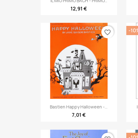
IL MIO PRIMO BACH - PRIMO...
12,91 €
-10
favorite_border
Anteprima

Bastien Happy Halloween -...
7,01 €
-10