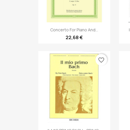
Anteprima

Concerto For Piano And...
22,68 €
favorite_border
Anteprima
