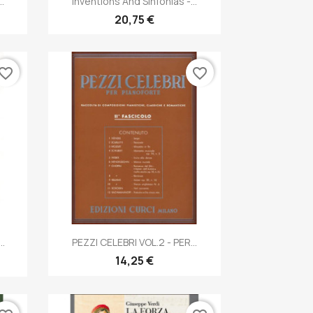
..
Inventions And Sinfonias -...
20,75 €
vorite_border
favorite_border
Anteprima

..
PEZZI CELEBRI VOL.2 - PER...
14,25 €