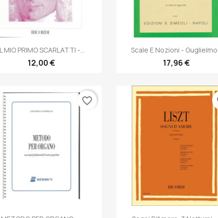
Anteprima
Anteprima


IL MIO PRIMO SCARLATTI -...
Scale E Nozioni - Guglielmo.
12,00 €
17,96 €
favorite_border
fa
Anteprima
Anteprima

