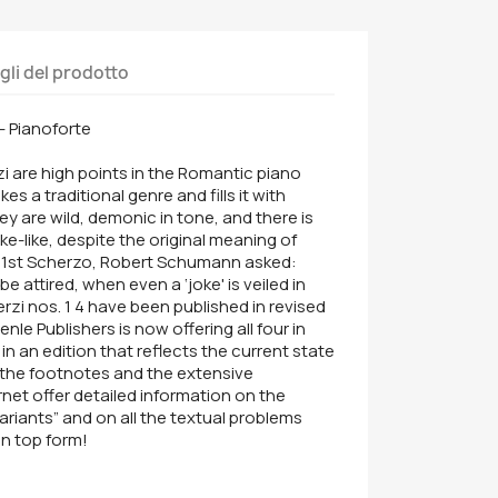
gli del prodotto
- Pianoforte
zi are high points in the Romantic piano
es a traditional genre and fills it with
y are wild, demonic in tone, and there is
oke-like, despite the original meaning of
the 1st Scherzo, Robert Schumann asked:
 attired, when even a ‘joke' is veiled in
rzi nos. 1 4 have been published in revised
nle Publishers is now offering all four in
n an edition that reflects the current state
 the footnotes and the extensive
rnet offer detailed information on the
variants” and on all the textual problems
in top form!