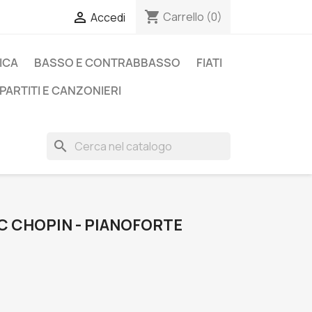
shopping_cart

Carrello
(0)
Accedi
ICA
BASSO E CONTRABBASSO
FIATI
PARTITI E CANZONIERI
search
IC CHOPIN - PIANOFORTE