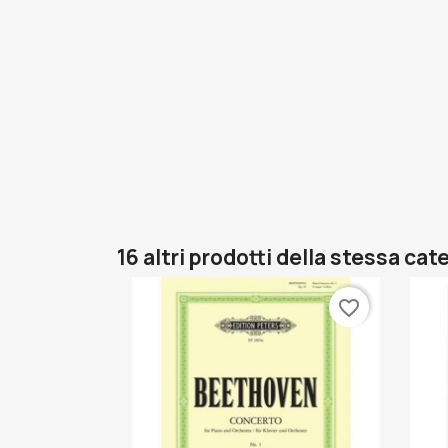
16 altri prodotti della stessa cat
favorite_border