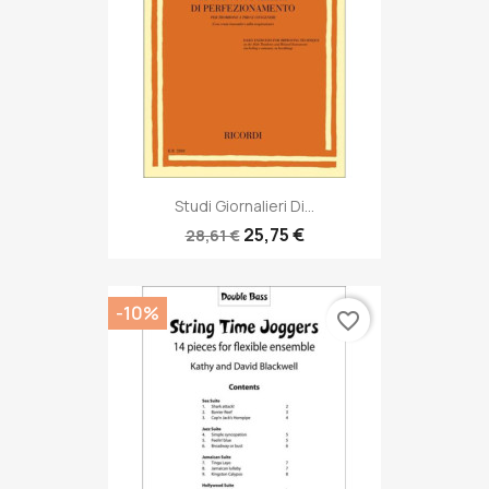
Studi Giornalieri Di...
25,75 €
28,61 €
-10%
favorite_border