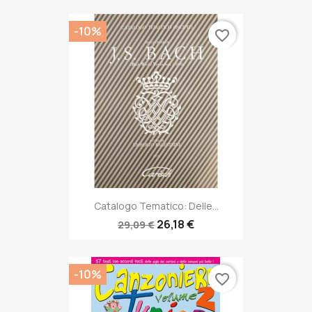
-10%
favorite_border
Catalogo Tematico: Delle...
26,18 €
29,09 €
-10%
favorite_border