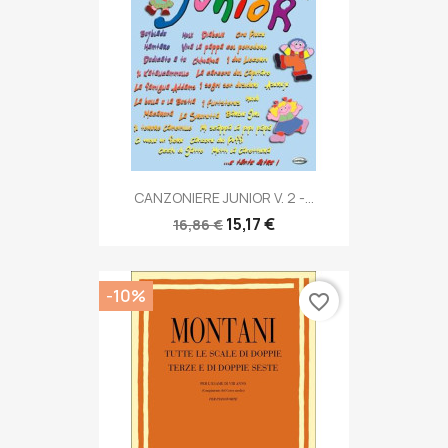
CANZONIERE JUNIOR V. 2 -...
15,17 €
16,86 €
-10%
favorite_border