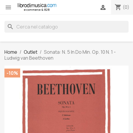
shopping_cart


(0)
search
Home
Outlet
Sonata: N. 5 In Do Min. Op. 10 N. 1 -
Ludwig van Beethoven
-10%