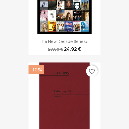
The New Decade Series:...
24,92 €
27,69 €
-10%
favorite_border