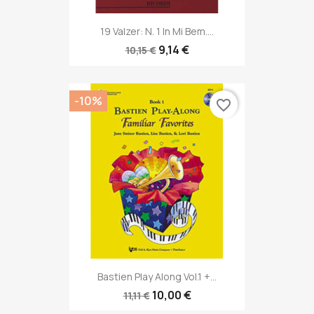
19 Valzer: N. 1 In Mi Bem....
9,14 €
10,15 €
-10%
favorite_border
Bastien Play Along Vol.1 +...
10,00 €
11,11 €