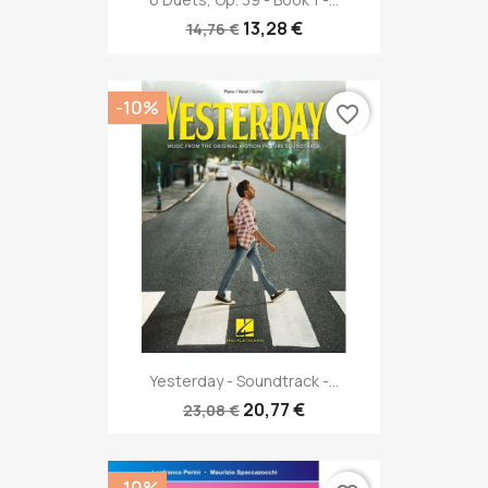
13,28 €
14,76 €
-10%
favorite_border
Yesterday - Soundtrack -...
20,77 €
23,08 €
-10%