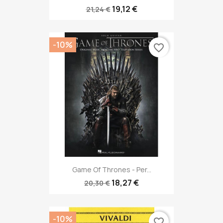
19,12 €
21,24 €
-10%
favorite_border
Game Of Thrones - Per...
18,27 €
20,30 €
-10%
favorite_border