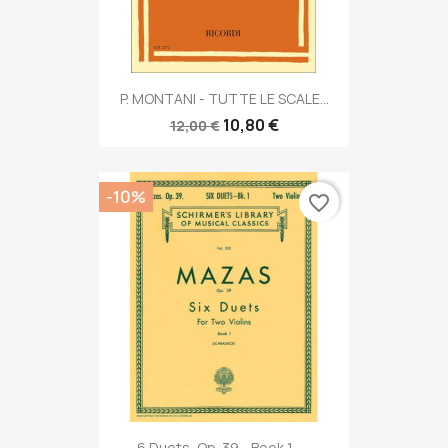
P. MONTANI - TUTTE LE SCALE...
10,80 €
12,00 €
-10%
favorite_border
6 Duets, Op. 39 - Book 1 -...