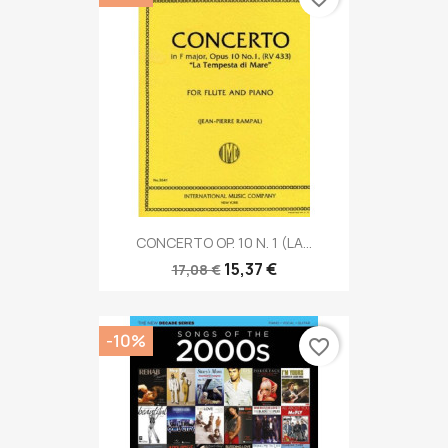
CONCERTO OP. 10 N. 1 (LA...
15,37 €
17,08 €
-10%
favorite_border