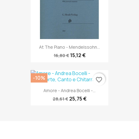
At The Piano - Mendelssohn...
15,12 €
16,80 €
-10%
favorite_border
Amore - Andrea Bocelli -...
25,75 €
28,61 €