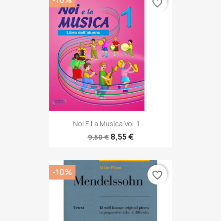
favorite_border
Noi E La Musica Vol. 1 -...
8,55 €
9,50 €
-10%
favorite_border