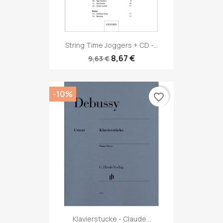
String Time Joggers + CD -...
8,67 €
9,63 €
-10%
favorite_border
Klavierstucke - Claude...