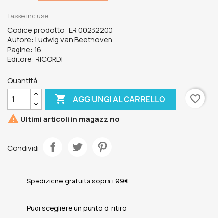
Tasse incluse
Codice prodotto: ER 00232200
Autore: Ludwig van Beethoven
Pagine: 16
Editore: RICORDI
Quantità

favorite_border
AGGIUNGI AL CARRELLO

Ultimi articoli in magazzino
Condividi
Spedizione gratuita sopra i 99€
Puoi scegliere un punto di ritiro