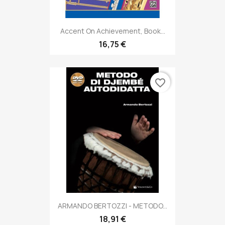
Accent On Achievement, Book...
16,75 €
favorite_border
ARMANDO BERTOZZI - METODO...
18,91 €