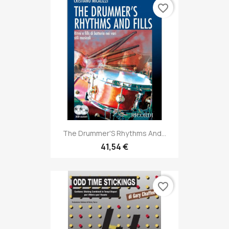
favorite_border
The Drummer'S Rhythms And...
41,54 €
favorite_border