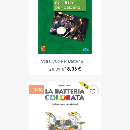
Soli & Duo Per Batteria +...
18,05 €
20,05 €
-10%
favorite_border