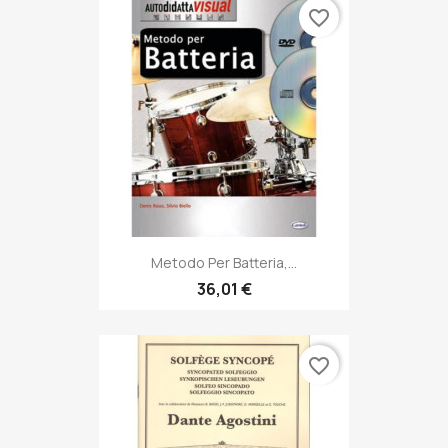
favorite_border
Metodo Per Batteria,...
36,01 €
favorite_border