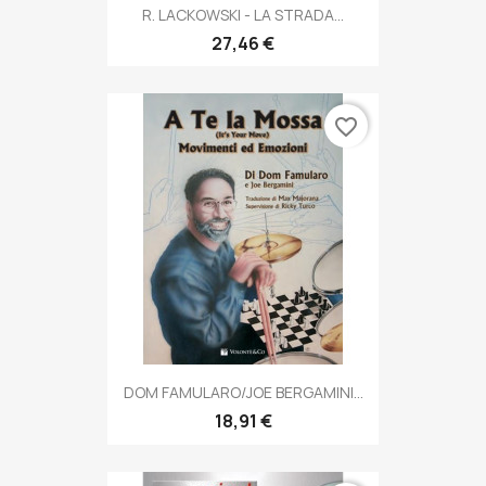
R. LACKOWSKI - LA STRADA...
27,46 €
favorite_border
DOM FAMULARO/JOE BERGAMINI...
18,91 €