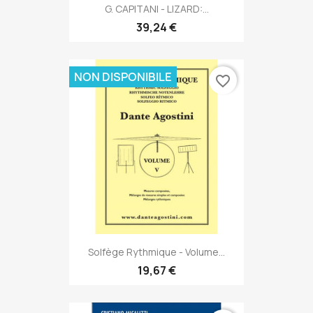
G. CAPITANI - LIZARD:...
39,24 €
NON DISPONIBILE
favorite_border
Solfège Rythmique - Volume...
19,67 €