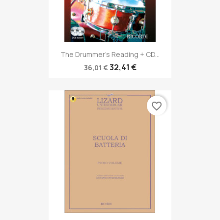
The Drummer's Reading + CD...
32,41 €
36,01 €
favorite_border