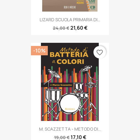
LIZARD SCUOLA PRIMARIA DI...
21,60 €
24,00 €
-10%
favorite_border
M. SCAZZETTA - METODO DI...
17,10 €
19,00 €