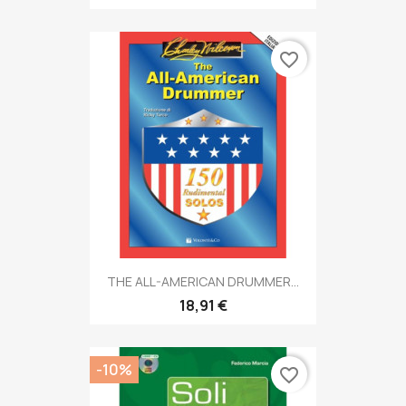
favorite_border
THE ALL-AMERICAN DRUMMER...
18,91 €
-10%
favorite_border