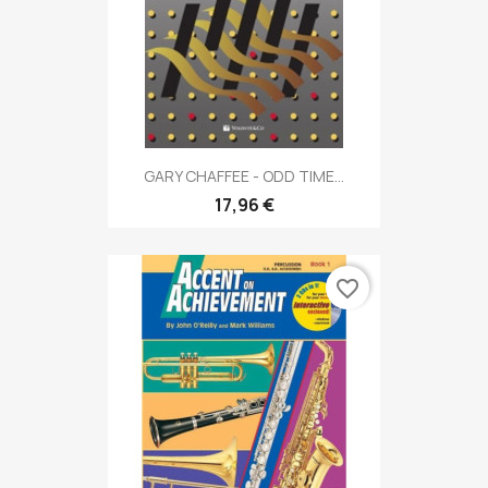
GARY CHAFFEE - ODD TIME...
17,96 €
favorite_border