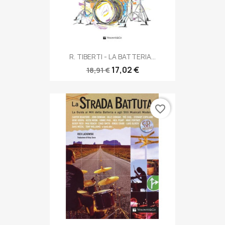
R. TIBERTI - LA BATTERIA...
17,02 €
18,91 €
favorite_border