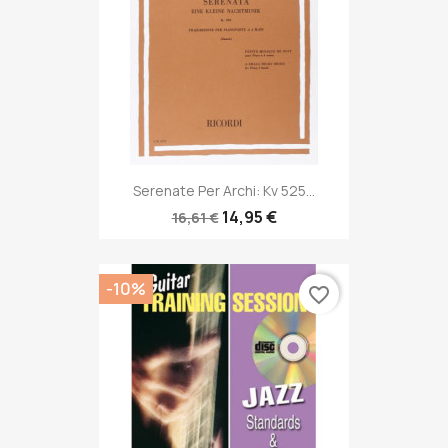
Serenate Per Archi: Kv 525...
14,95 €
16,61 €
-10%
favorite_border