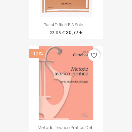
Passi Difficili E A Solo -...
20,77 €
23,08 €
-10%
favorite_border
Metodo Teorico Pratico Del...