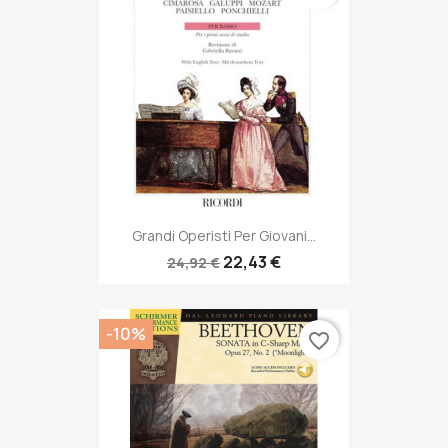
Grandi Operisti Per Giovani...
22,43 €
24,92 €
-10%
favorite_border