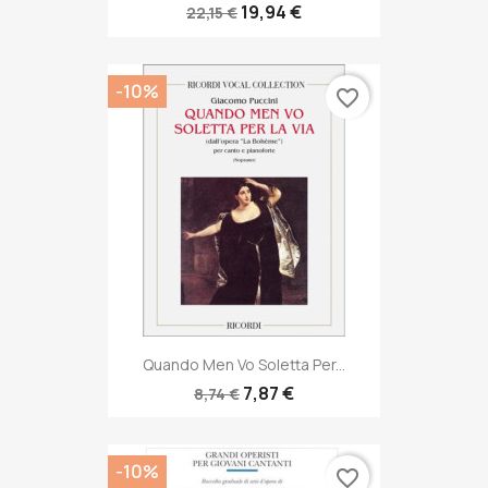
19,94 €
22,15 €
-10%
favorite_border
Quando Men Vo Soletta Per...
7,87 €
8,74 €
-10%
favorite_border