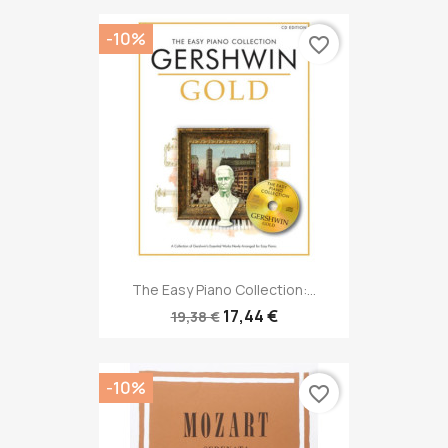
-10%
favorite_border
The Easy Piano Collection:...
17,44 €
19,38 €
-10%
favorite_border