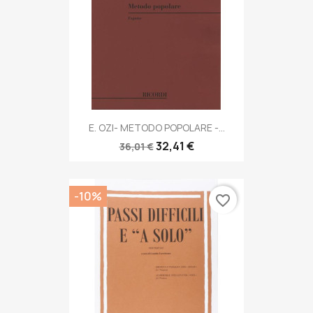
E. OZI- METODO POPOLARE -...
32,41 €
36,01 €
-10%
favorite_border