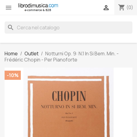
shopping_cart


(0)
search
Home
Outlet
Notturni Op. 9: N.1 In Si Bem. Min. -
Frédéric Chopin - Per Pianoforte
-10%