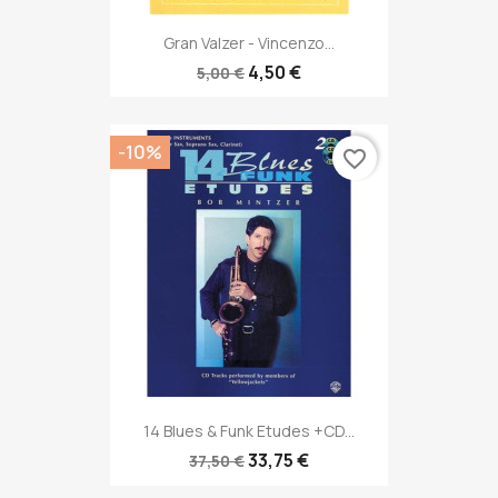
Gran Valzer - Vincenzo...
4,50 €
5,00 €
-10%
favorite_border
14 Blues & Funk Etudes +CD...
33,75 €
37,50 €