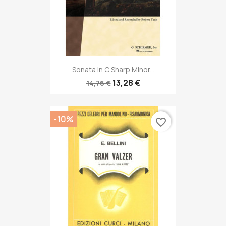
Sonata In C Sharp Minor...
13,28 €
14,76 €
-10%
favorite_border