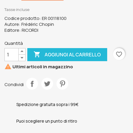
Tasse incluse
Codice prodotto: ER 00118100
Autore: Frédéric Chopin
Editore: RICORDI
Quantità

favorite_border
AGGIUNGI AL CARRELLO

Ultimi articoli in magazzino
Condividi
Spedizione gratuita sopra i 99€
Puoi scegliere un punto di ritiro