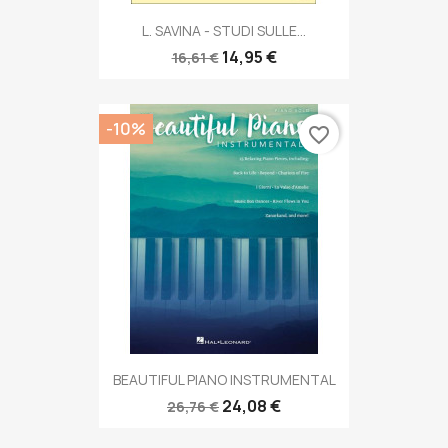
L. SAVINA - STUDI SULLE...
14,95 €
16,61 €
-10%
favorite_border
BEAUTIFUL PIANO INSTRUMENTAL
24,08 €
26,76 €