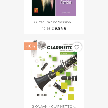
Guitar Training Session:...
9,84 €
10,93 €
-10%
favorite_border
G. GALVANI - CLARINETTO -...