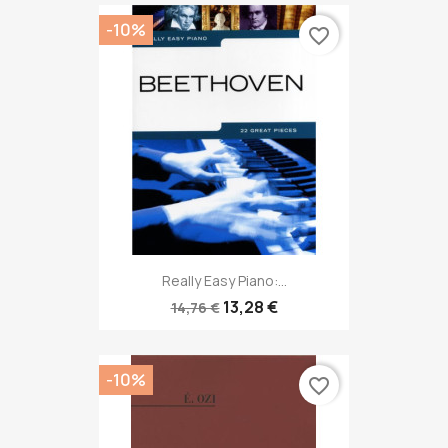
-10%
favorite_border
Really Easy Piano:...
13,28 €
14,76 €
-10%
favorite_border