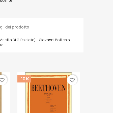
 Docente
gli del prodotto
rietta Di G. Paisiello) - Giovanni Bottesini -
te
-10%
vorite_border
favorite_border