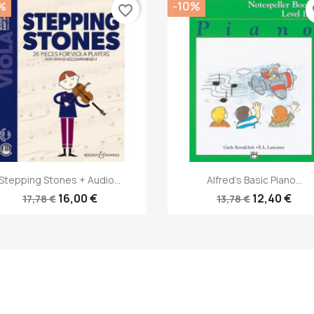
%
-10%
favorite_border
fa
Anteprima
Anteprima


Stepping Stones + Audio...
Alfred's Basic Piano...
16,00 €
12,40 €
17,78 €
13,78 €