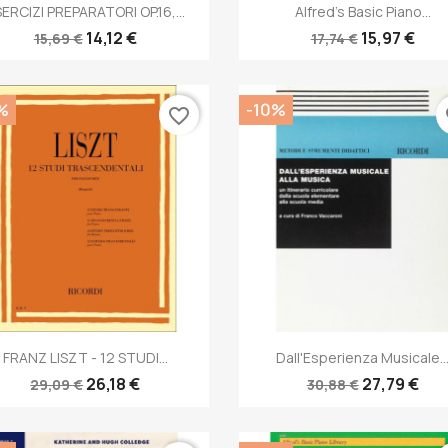
Anteprima
Anteprima


ERCIZI PREPARATORI OP.16,...
Alfred's Basic Piano...
14,12 €
15,97 €
15,69 €
17,74 €
%
-10%
favorite_border
fa
Anteprima
Anteprima


FRANZ LISZT - 12 STUDI...
Dall'Esperienza Musicale..
26,18 €
27,79 €
29,09 €
30,88 €