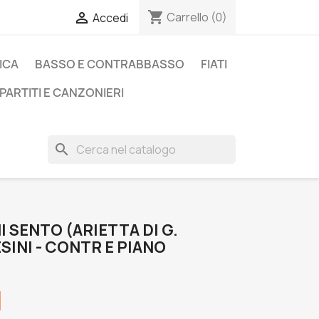
shopping_cart

Carrello
(0)
Accedi
ICA
BASSO E CONTRABBASSO
FIATI
PARTITI E CANZONIERI
search
I SENTO (ARIETTA DI G.
ESINI - CONTR E PIANO