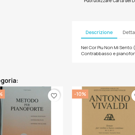
Puoi utilizzare Carta del
Descrizione
Detta
Nel Cor Piu Non Mi Sento (A
Contrabbasso e pianofor
egoria:
%
-10%
favorite_border
fa