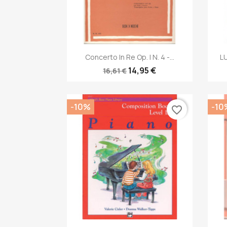
Anteprima

Concerto In Re Op. I N. 4 -...
LU
14,95 €
16,61 €
-10%
-10
favorite_border