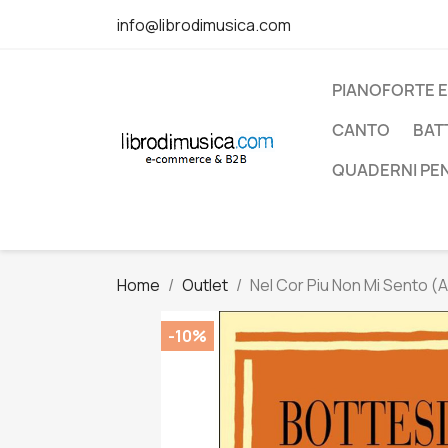
info@librodimusica.com
PIANOFORTE E
CANTO
BAT
QUADERNI PE
Home
Outlet
Nel Cor Piu Non Mi Sento (Ar
-10%