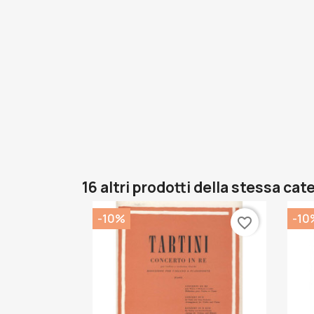
16 altri prodotti della stessa cat
-10%
-10
favorite_border