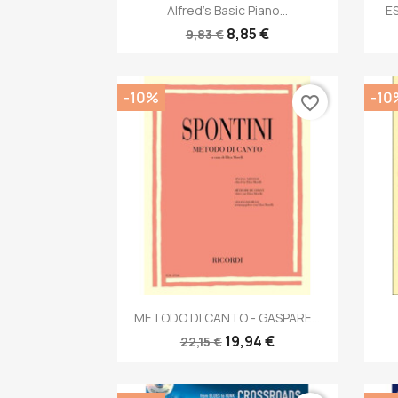
Anteprima

Alfred's Basic Piano...
ES
8,85 €
9,83 €
-10%
-10
favorite_border
Anteprima

METODO DI CANTO - GASPARE...
19,94 €
22,15 €