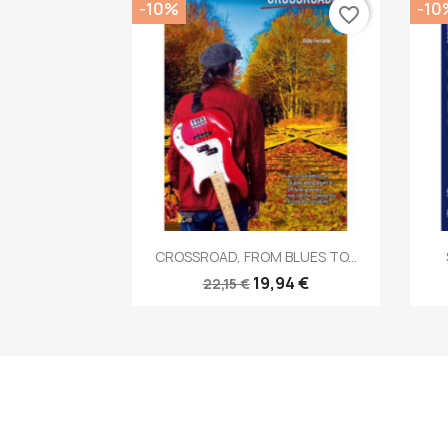
-10%
-10
favorite_border
Anteprima

CROSSROAD, FROM BLUES TO...
19,94 €
22,15 €