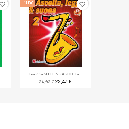
-10%
vorite_border
favorite_border
Anteprima

JAAP KASLELEIN - ASCOLTA...
22,43 €
24,92 €