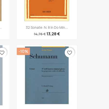
Anteprima

.
32 Sonate: N. 8 In Do Min....
13,28 €
14,76 €
-10%
vorite_border
favorite_border