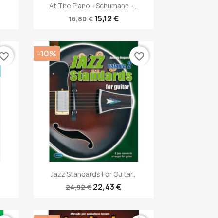
Anteprima

At The Piano - Schumann -...
15,12 €
16,80 €
-10%
vorite_border
favorite_border
Anteprima

.
Jazz Standards For Guitar...
22,43 €
24,92 €