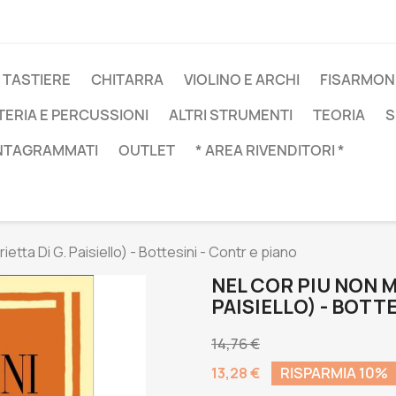
 TASTIERE
CHITARRA
VIOLINO E ARCHI
FISARMON
TERIA E PERCUSSIONI
ALTRI STRUMENTI
TEORIA
S
NTAGRAMMATI
OUTLET
* AREA RIVENDITORI *
ietta Di G. Paisiello) - Bottesini - Contr e piano
NEL COR PIU NON M
PAISIELLO) - BOTT
14,76 €
13,28 €
RISPARMIA 10%