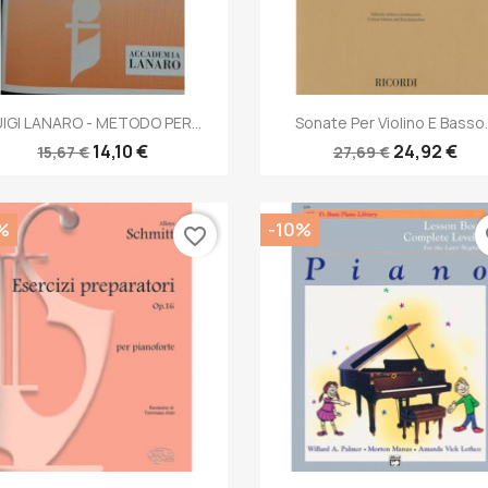
Anteprima
Anteprima


IGI LANARO - METODO PER...
Sonate Per Violino E Basso..
14,10 €
24,92 €
15,67 €
27,69 €
%
-10%
favorite_border
fa