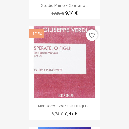
Studio Primo - Gaetano...
9,14 €
10,15 €
-10%
favorite_border
Nabucco: Sperate O Figli! -...
7,87 €
8,74 €