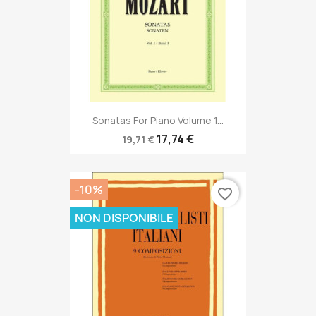
Sonatas For Piano Volume 1...
17,74 €
19,71 €
-10%
favorite_border
NON DISPONIBILE