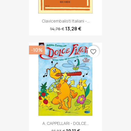
Clavicembalisti Italiani -...
13,28 €
14,76 €
-10%
favorite_border
A. CAPPELLARI - DOLCE...
19,11 €