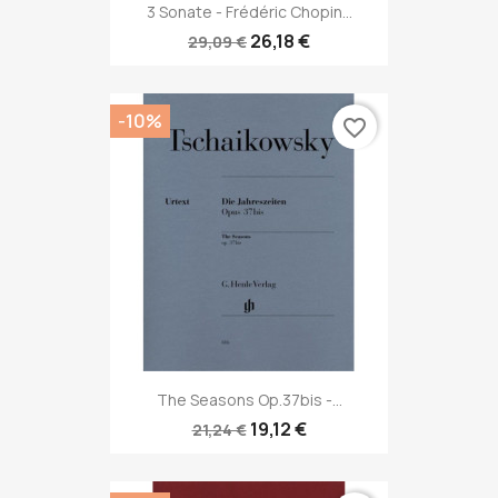
3 Sonate - Frédéric Chopin...
26,18 €
29,09 €
-10%
favorite_border
The Seasons Op.37bis -...
19,12 €
21,24 €