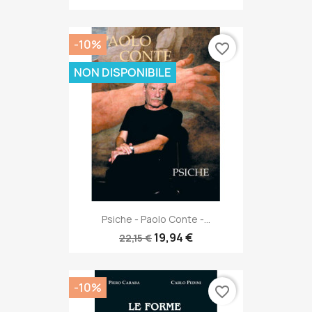
-10%
favorite_border
NON DISPONIBILE
Psiche - Paolo Conte -...
19,94 €
22,15 €
-10%
favorite_border