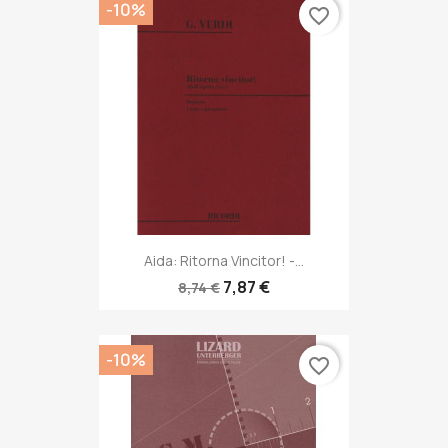
-10%
favorite_border
Aida: Ritorna Vincitor! -...
7,87 €
8,74 €
-10%
favorite_border