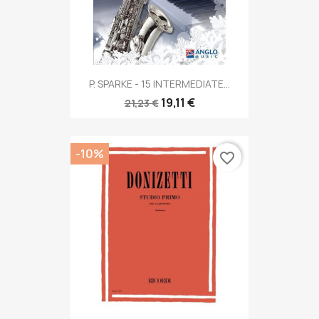
P. SPARKE - 15 INTERMEDIATE...
19,11 €
21,23 €
-10%
favorite_border