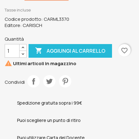
Tasse incluse
Codice prodotto: CARML3370
Editore: CARISCH
Quantità

favorite_border
AGGIUNGI AL CARRELLO

Ultimi articoli in magazzino
Condividi
Spedizione gratuita sopra i 99€
Puoi scegliere un punto di ritiro
Puoi utilizzare Carta del Docente