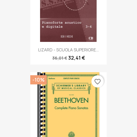
LIZARD - SCUOLA SUPERIORE...
32,41 €
36,01 €
-10%
favorite_border