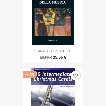
P. CARABA / C. PEDINI - LE...
25,65 €
28,50 €
-10%
favorite_border