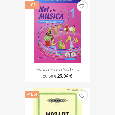
-10%
favorite_border
Noi E La Musica Vol. 1 - +...
23,94 €
26,60 €
-10%
favorite_border