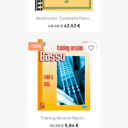
Beethoven: Complete Piano...
43,63 €
48,48 €
-10%
favorite_border
Training Session Basso:...
9,84 €
10,93 €