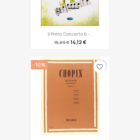
Il Primo Concerto 6 -...
14,12 €
15,69 €
-10%
favorite_border