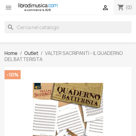
shopping_cart


(0)
search
Home
Outlet
VALTER SACRIPANTI - IL QUADERNO
DEL BATTERISTA
-10%