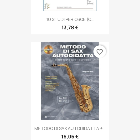
10 STUDI PER OBOE (o...
13,78 €
favorite_border
METODO DI SAX AUTODIDATTA +...
16,06 €