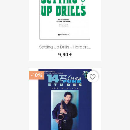
Setting Up Drills - Herbert...
9,90 €
-10%
favorite_border