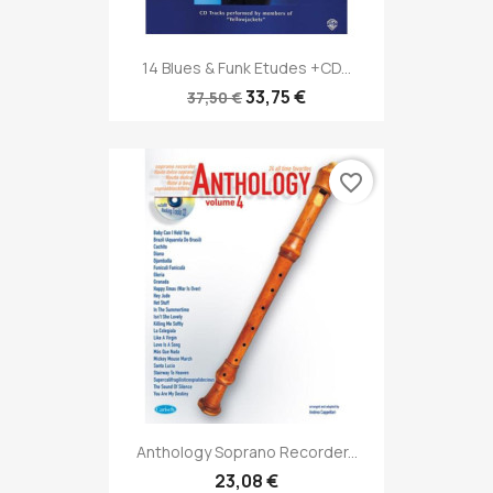
14 Blues & Funk Etudes +CD...
33,75 €
37,50 €
favorite_border
Anthology Soprano Recorder...
23,08 €