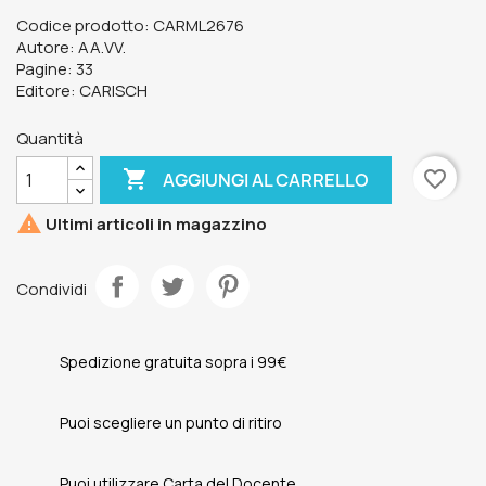
Codice prodotto: CARML2676
Autore: AA.VV.
Pagine: 33
Editore: CARISCH
Quantità

favorite_border
AGGIUNGI AL CARRELLO

Ultimi articoli in magazzino
Condividi
Spedizione gratuita sopra i 99€
Puoi scegliere un punto di ritiro
Puoi utilizzare Carta del Docente