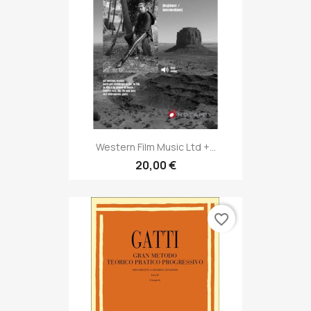
Western Film Music Ltd +...
20,00 €
favorite_border