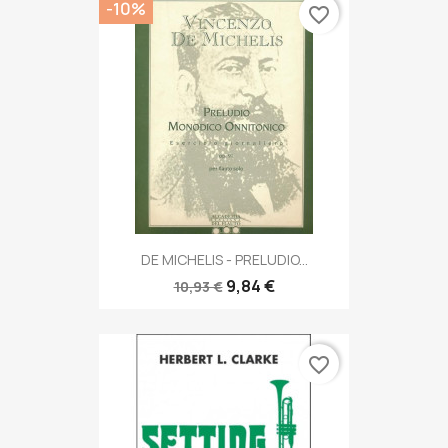
-10%
favorite_border
DE MICHELIS - PRELUDIO...
9,84 €
10,93 €
favorite_border