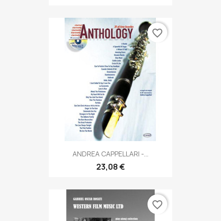
favorite_border
ANDREA CAPPELLARI -...
23,08 €
favorite_border