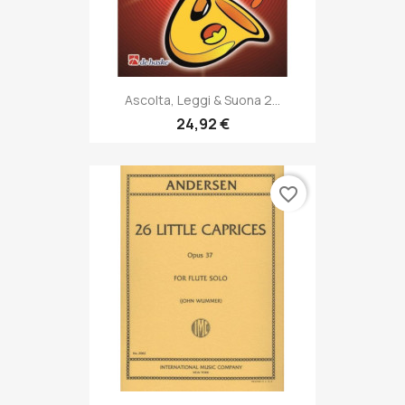
Ascolta, Leggi & Suona 2...
24,92 €
favorite_border