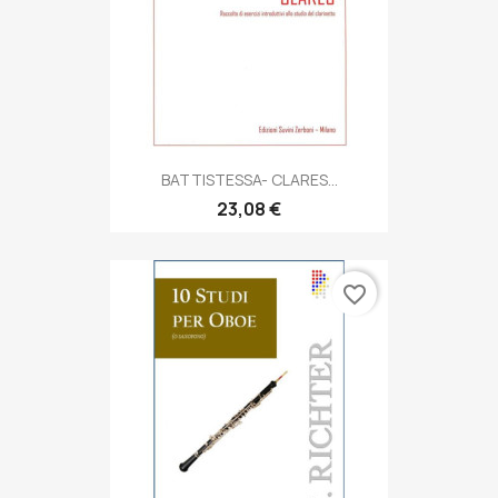
BATTISTESSA- CLARES...
23,08 €
favorite_border