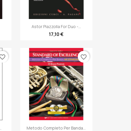
Anteprima

Astor Piazzolla For Duo -...
17,10 €
vorite_border
favorite_border
Anteprima

.
Metodo Completo Per Banda...