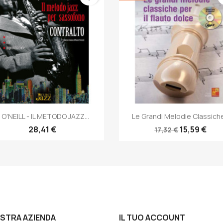
Anteprima
Anteprima


. O'NEILL - IL METODO JAZZ...
Le Grandi Melodie Classiche.
28,41 €
15,59 €
17,32 €
OSTRA AZIENDA
IL TUO ACCOUNT