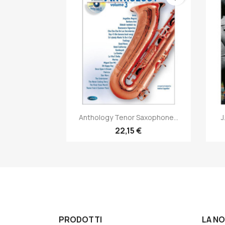
Anteprima

Anthology Tenor Saxophone...
J
22,15 €
PRODOTTI
LA N