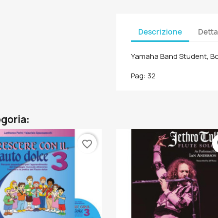
Descrizione
Detta
Yamaha Band Student, Bo
Pag: 32
egoria:
favorite_border
fa