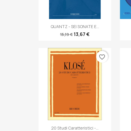
Anteprima

QUANTZ - SEI SONATE E...
13,67 €
15,19 €
favorite_border
Anteprima

20 Studi Caratteristici -...