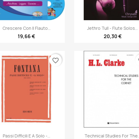
Anteprima
Anteprima


Crescere Con Il Flauto...
Jethro Tull - Flute Solos...
19,66 €
20,30 €
favorite_border
fa
Anteprima
Anteprima


Passi Difficili E A Solo -...
Technical Studies For The..