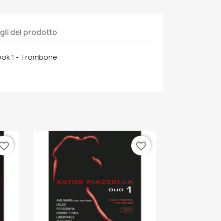
gli del prodotto
ok 1 - Trombone
vorite_border
favorite_border