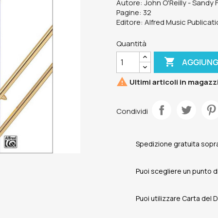
Autore: John O'Reilly - Sandy 
Pagine: 32
Editore: Alfred Music Publicat
Quantità

AGGIUNG

Ultimi articoli in magazz
Condividi
Spedizione gratuita sopra
Puoi scegliere un punto di 
Puoi utilizzare Carta del