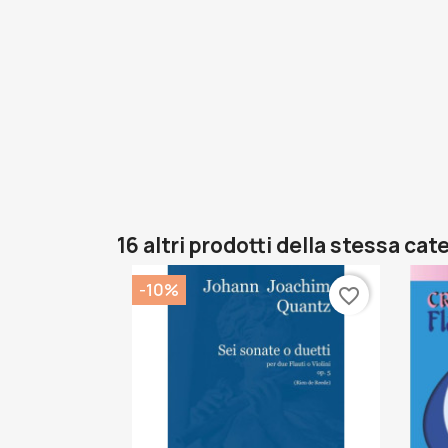
16 altri prodotti della stessa cat
-10%
favorite_border