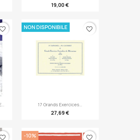
19,00 €
NON DISPONIBILE
vorite_border
favorite_border
Anteprima

...
17 Grands Exercices...
27,69 €
-10%
vorite_border
favorite_border