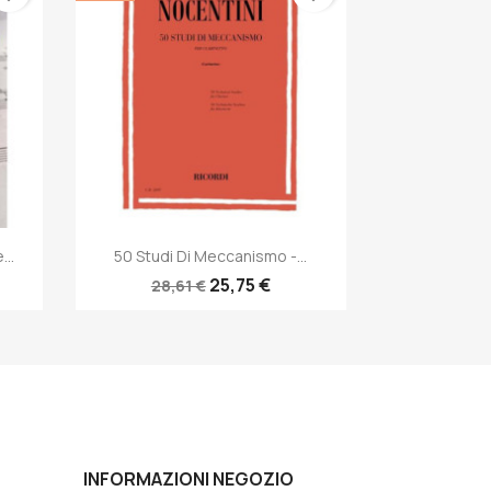
Anteprima

..
50 Studi Di Meccanismo -...
25,75 €
28,61 €
INFORMAZIONI NEGOZIO