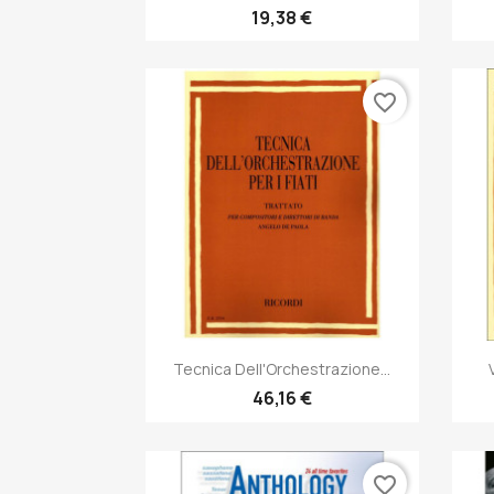
19,38 €
favorite_border
Anteprima

Tecnica Dell'Orchestrazione...
46,16 €
favorite_border