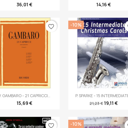
36,01 €
14,16 €
-10%
favorite_border
fa
Anteprima
Anteprima


V. GAMBARO - 21 CAPRICCI...
P. SPARKE - 15 INTERMEDIATE
15,69 €
19,11 €
21,23 €
-10%
favorite_border
fa