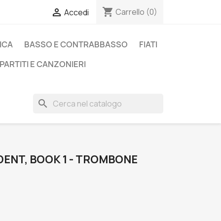
shopping_cart

Carrello
(0)
Accedi
ICA
BASSO E CONTRABBASSO
FIATI
PARTITI E CANZONIERI
search
ENT, BOOK 1 - TROMBONE