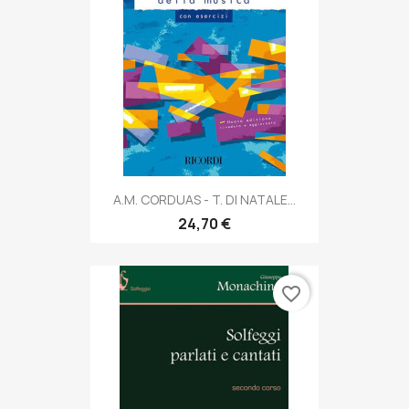
A.M. CORDUAS - T. DI NATALE...
24,70 €
favorite_border