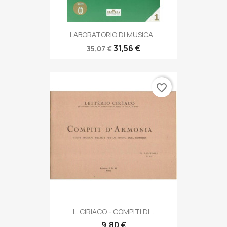
LABORATORIO DI MUSICA...
31,56 €
35,07 €
favorite_border
L. CIRIACO - COMPITI DI...
9,80 €