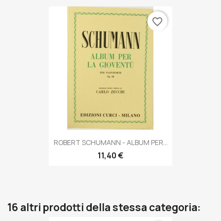
favorite_border
ROBERT SCHUMANN - ALBUM PER...
11,40 €
16 altri prodotti della stessa categoria: