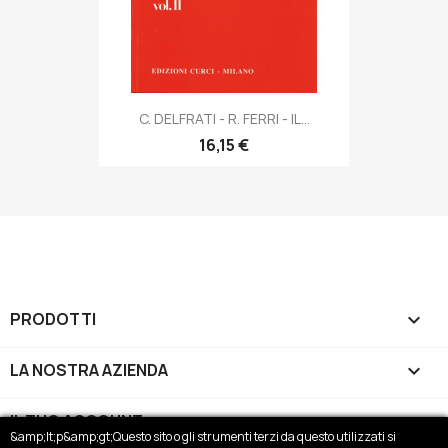
C. DELFRATI - R. FERRI - IL...
16,15 €
PRODOTTI

LA NOSTRA AZIENDA

IL TUO ACCOUNT

&amp;lt;p&amp;gt;Questo sito o gli strumenti terzi da questo utilizzati si