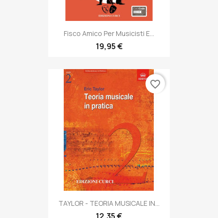
Fisco Amico Per Musicisti E...
19,95 €
favorite_border
TAYLOR - TEORIA MUSICALE IN...
12,35 €