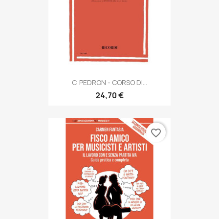
C. PEDRON - CORSO DI...
24,70 €
favorite_border