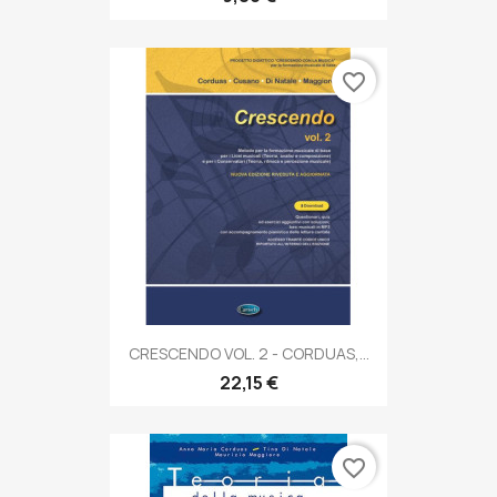
favorite_border
CRESCENDO VOL. 2 - CORDUAS,...
22,15 €
favorite_border