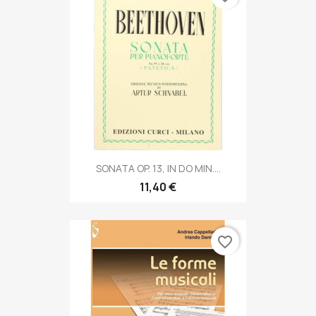
SONATA OP. 13, IN DO MIN....
11,40 €
favorite_border