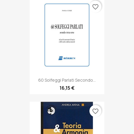
favorite_border
60 Solfeggi Parlati Secondo...
16,15 €
favorite_border