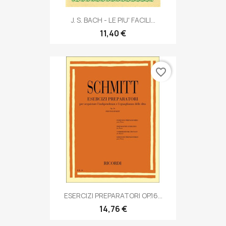
J. S. BACH - LE PIU' FACILI...
11,40 €
favorite_border
ESERCIZI PREPARATORI OP.16...
14,76 €