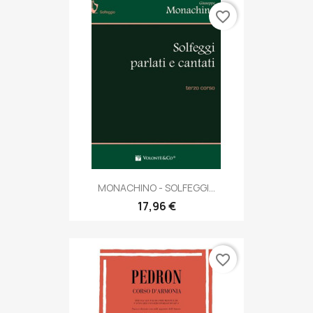
favorite_border
MONACHINO - SOLFEGGI...
17,96 €
favorite_border