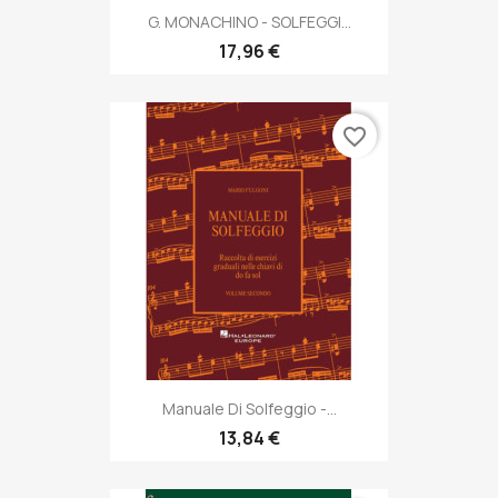
G. MONACHINO - SOLFEGGI...
17,96 €
favorite_border
Manuale Di Solfeggio -...
13,84 €