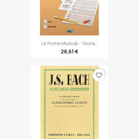
Le Forme Musicali - Teoria...
28,61 €
favorite_border