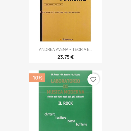
ANDREA AVENA - TEORIA E...
23,75 €
-10%
favorite_border