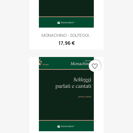
MONACHINO - SOLFEGGI...
17,96 €
favorite_border