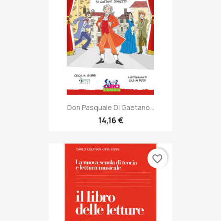
Don Pasquale Di Gaetano...
14,16 €
favorite_border