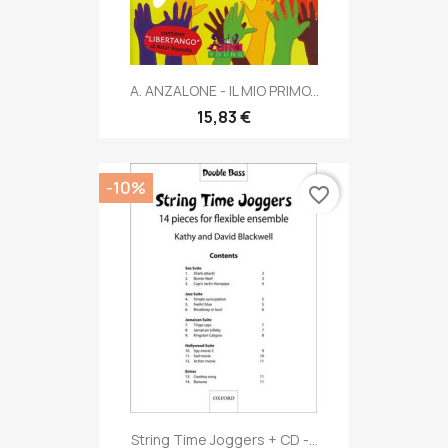
A. ANZALONE - IL MIO PRIMO...
15,83 €
-10%
favorite_border
String Time Joggers + CD -...