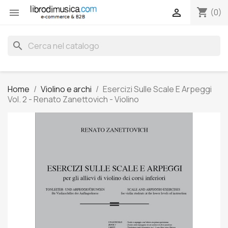
shopping_cart


(0)
search
Home
Violino e archi
Esercizi Sulle Scale E Arpeggi
Vol. 2 - Renato Zanettovich - Violino