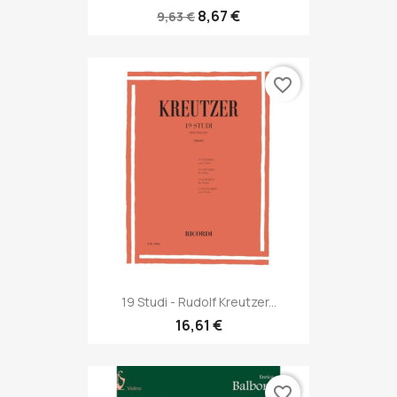
8,67 €
9,63 €
favorite_border
19 Studi - Rudolf Kreutzer...
16,61 €
favorite_border