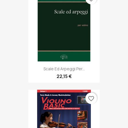
Scale Ed Arpeggi Per...
22,15 €
favorite_border