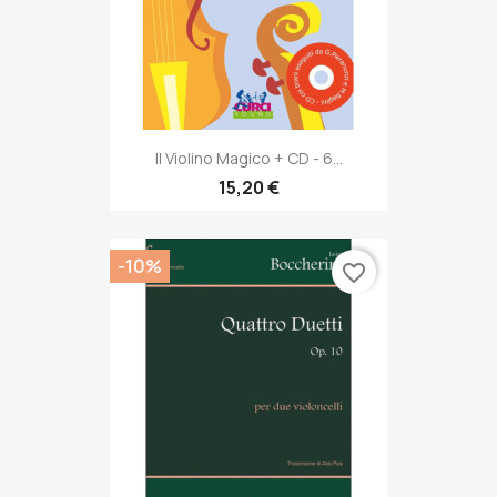
Il Violino Magico + CD - 6...
15,20 €
-10%
favorite_border