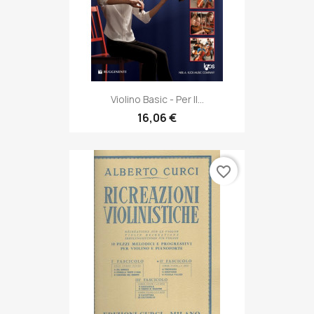
Violino Basic - Per Il...
16,06 €
favorite_border