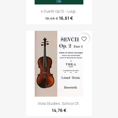
4 Duetti Op.10 - Luigi...
16,61 €
18,46 €
favorite_border
Viola Studies: School Of...
14,76 €