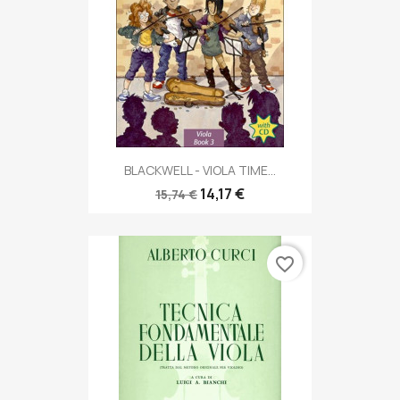
BLACKWELL - VIOLA TIME...
14,17 €
15,74 €
favorite_border