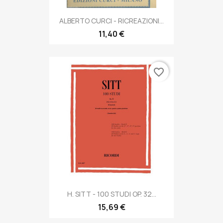
ALBERTO CURCI - RICREAZIONI...
11,40 €
favorite_border
H. SITT - 100 STUDI OP. 32...
15,69 €