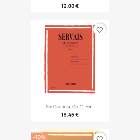
12,00 €
favorite_border
Sei Capricci, Op. 11 Per...
18,46 €
-10%
favorite_border