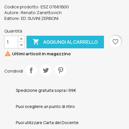
Codice prodotto: ESZ 07681B00
Autore: Renato Zanettovich
Editore: ED. SUVINI ZERBONI
Quantità

favorite_border
AGGIUNGI AL CARRELLO

Ultimi articoli in magazzino
Condividi
Spedizione gratuita sopra i 99€
Puoi scegliere un punto di ritiro
Puoi utilizzare Carta del Docente