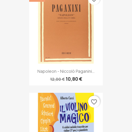
Napoleon - Niccolò Paganini...
10,80 €
12,00 €
favorite_border