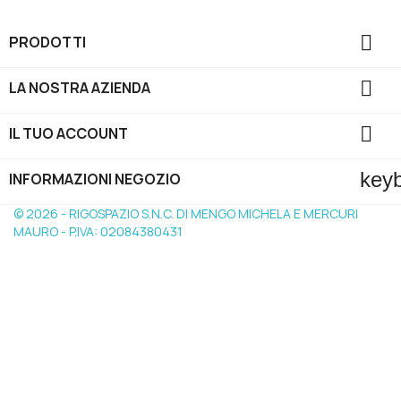

PRODOTTI

LA NOSTRA AZIENDA

IL TUO ACCOUNT
key
INFORMAZIONI NEGOZIO
© 2026 - RIGOSPAZIO S.N.C. DI MENGO MICHELA E MERCURI
MAURO - P.IVA: 02084380431