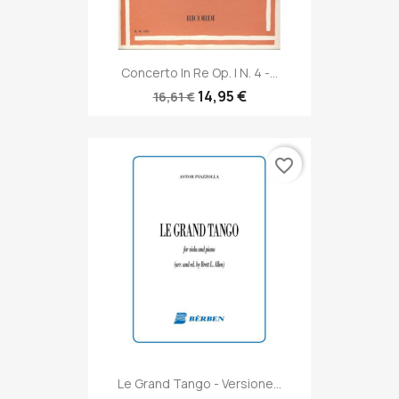
Concerto In Re Op. I N. 4 -...
14,95 €
16,61 €
favorite_border
Le Grand Tango - Versione...