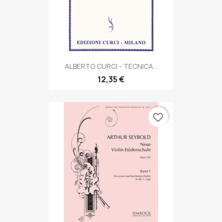
ALBERTO CURCI - TECNICA...
12,35 €
favorite_border