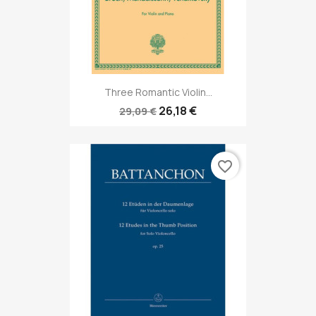
Three Romantic Violin...
26,18 €
29,09 €
favorite_border