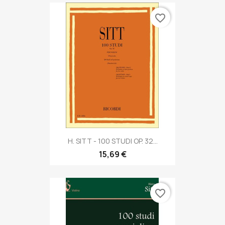
favorite_border
H. SITT - 100 STUDI OP. 32...
15,69 €
favorite_border