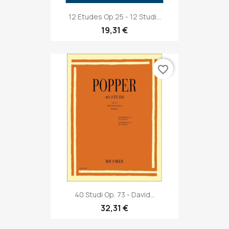
12 Etudes Op.25 - 12 Studi...
19,31 €
favorite_border
40 Studi Op. 73 - David...
32,31 €