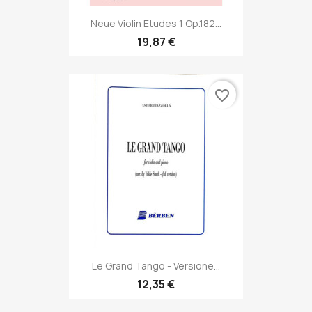
Neue Violin Etudes 1 Op.182...
19,87 €
favorite_border
Le Grand Tango - Versione...
12,35 €