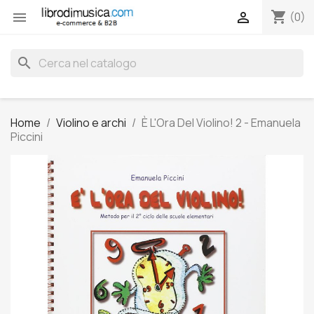
shopping_cart


(0)
search
Home
Violino e archi
È L'Ora Del Violino! 2 - Emanuela
Piccini