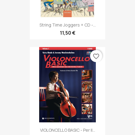
String Time Joggers + CD -...
11,50 €
favorite_border
VIOLONCELLO BASIC - Per Il...