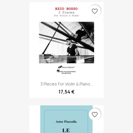
favorite_border
3 Pieces For Violin & Piano...
17,54 €
favorite_border