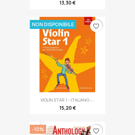
13,30 €
NON DISPONIBILE
favorite_border
VIOLIN STAR 1 - ITALIANO -...
15,20 €
-10%
favorite_border