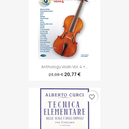
Anthology Violin Vol. 4 +...
20,77 €
23,08 €
favorite_border