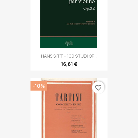
HANS SITT - 100 STUDI OP....
16,61 €
-10%
favorite_border