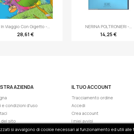
Anteprima
Anteprima


In Viaggio Con Gigetto -...
NERINA POLTRONIERI -...
28,61 €
14,25 €
OSTRA AZIENDA
IL TUO ACCOUNT
gna
Tracciamento ordine
i e condizioni d'uso
Accedi
taci
Crea account
del sito
I miei avvisi
i
ati si avvalgono di cookie necessari al funzionamento ed utili alle f