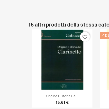
16 altri prodotti della stessa cat
-10
favorite_border
Anteprima

Origine E Storia Del...
16,61 €