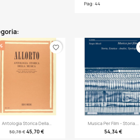
Pag: 44
egoria:
%
favorite_border
fa
Anteprima
Anteprima


Antologia Storica Della...
Musica Per Film - Storia....
45,70 €
54,34 €
50,78 €