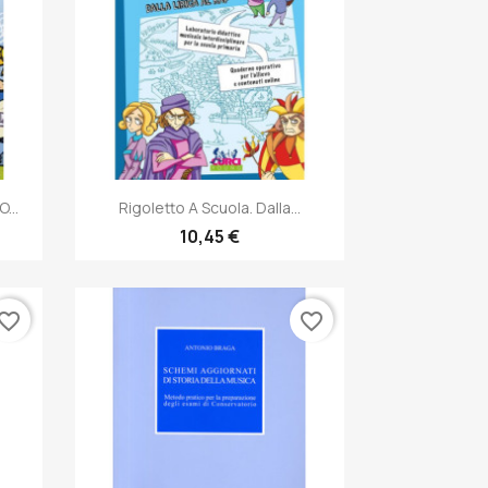
Anteprima

...
Rigoletto A Scuola. Dalla...
10,45 €
vorite_border
favorite_border