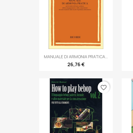
Anteprima

MANUALE DI ARMONIA PRATICA...
26,76 €
favorite_border