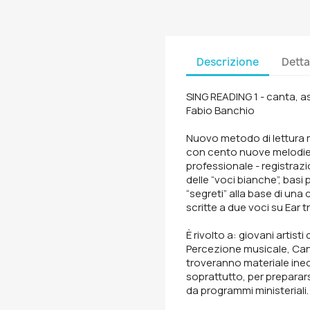
Descrizione
Detta
SING READING 1 - canta, as
Fabio Banchio
Nuovo metodo di lettura m
con cento nuove melodie, 
professionale - registrazi
delle “voci bianche”, basi 
“segreti” alla base di una
scritte a due voci su Ear tr
È rivolto a: giovani artisti
Percezione musicale, Can
troveranno materiale inedit
soprattutto, per prepararsi
da programmi ministeriali.