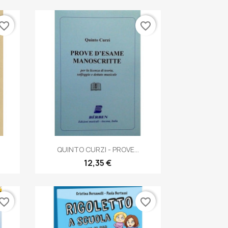
vorite_border
favorite_border
Anteprima

QUINTO CURZI - PROVE...
12,35 €
vorite_border
favorite_border