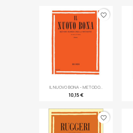
favorite_border
Anteprima

IL NUOVO BONA - METODO...
10,15 €
favorite_border