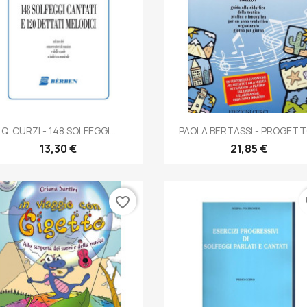
Anteprima
Anteprima


Q. CURZI - 148 SOLFEGGI...
PAOLA BERTASSI - PROGETTO
13,30 €
21,85 €
favorite_border
fa