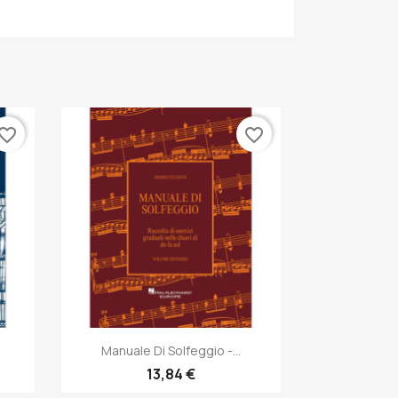
vorite_border
favorite_border
Anteprima

Manuale Di Solfeggio -...
13,84 €