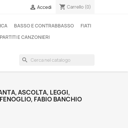
shopping_cart

Carrello
(0)
Accedi
ICA
BASSO E CONTRABBASSO
FIATI
PARTITI E CANZONIERI
search
CANTA, ASCOLTA, LEGGI,
 FENOGLIO, FABIO BANCHIO