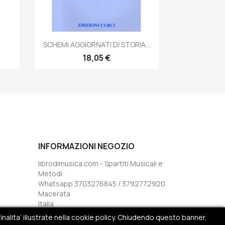
Anteprima

SCHEMI AGGIORNATI DI STORIA...
18,05 €
INFORMAZIONI NEGOZIO
librodimusica.com - Spartiti Musicali e
Metodi
Whatsapp 3703276845 / 3792772920
Macerata
Italia
Inviaci un'e-mail:
inalita’ illustrate nella cookie policy. Chiudendo questo banner,
info@librodimusica.com