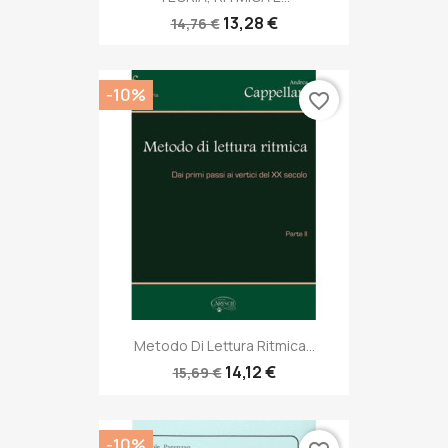
13,28 €
14,76 €
-10%
favorite_border
Metodo Di Lettura Ritmica...
14,12 €
15,69 €
-10%