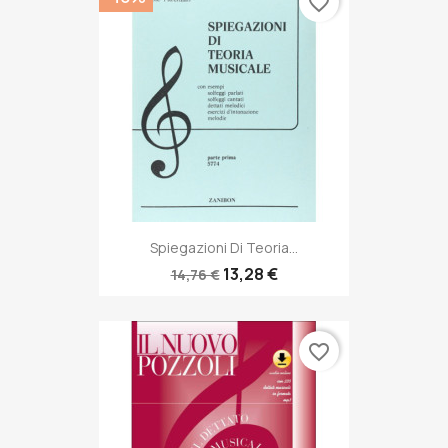
favorite_border
Spiegazioni Di Teoria...
13,28 €
14,76 €
favorite_border