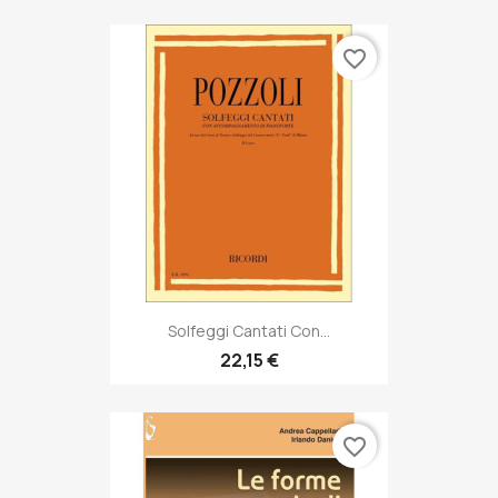
favorite_border
Solfeggi Cantati Con...
22,15 €
favorite_border