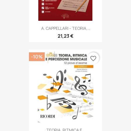
A. CAPPELLARI - TEORIA,...
21,23 €
-10%
favorite_border
TEORIA, RITMICA E...