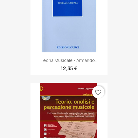
Teoria Musicale - Armando...
12,35 €
favorite_border