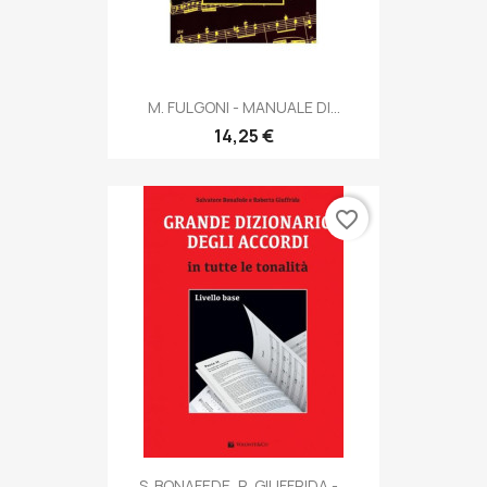
M. FULGONI - MANUALE DI...
14,25 €
favorite_border
S. BONAFEDE, R. GIUFFRIDA -...