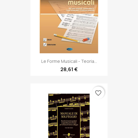
Le Forme Musicali - Teoria...
28,61 €
favorite_border