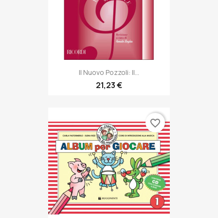
Il Nuovo Pozzoli: Il...
21,23 €
favorite_border