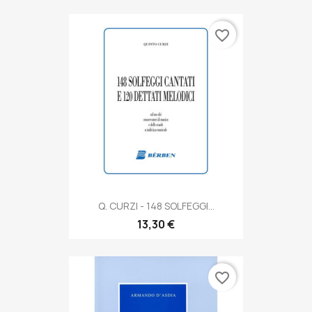
favorite_border
Q. CURZI - 148 SOLFEGGI...
13,30 €
favorite_border