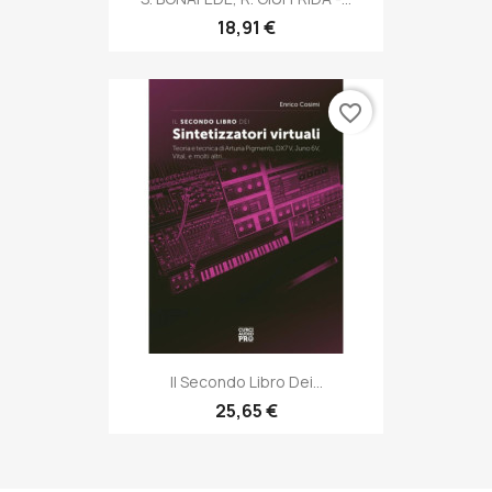
18,91 €
favorite_border
Il Secondo Libro Dei...
25,65 €