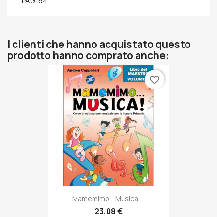
PAG: 64
I clienti che hanno acquistato questo
prodotto hanno comprato anche:
favorite_border
Mamemimo... Musica!...
23,08 €