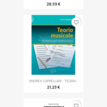
28,59 €
favorite_border
ANDREA CAPPELLARI - TEORIA...
21,23 €
favorite_border