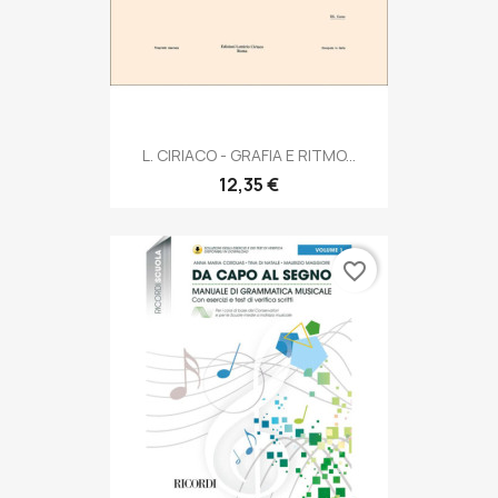
L. CIRIACO - GRAFIA E RITMO...
12,35 €
favorite_border