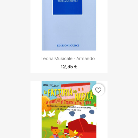
Teoria Musicale - Armando...
12,35 €
favorite_border