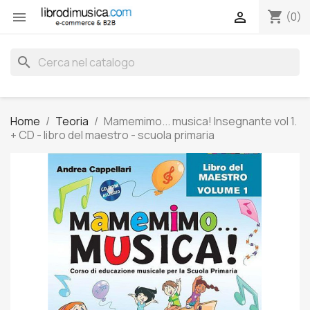
shopping_cart


(0)
search
Home
Teoria
Mamemimo... musica! Insegnante vol 1.
+ CD - libro del maestro - scuola primaria