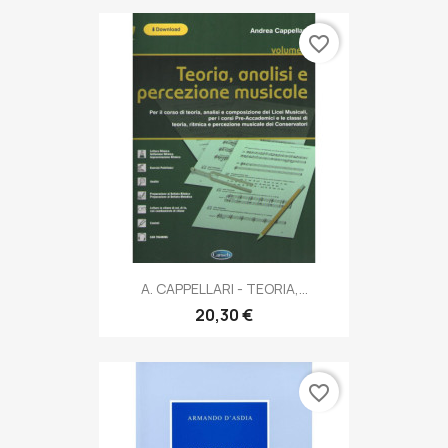
favorite_border
A. CAPPELLARI - TEORIA,...
20,30 €
favorite_border