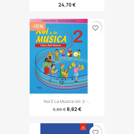
24,70 €
-10%
favorite_border
Noi E La Musica Vol. 2 -...
8,82 €
9,80 €
favorite_border