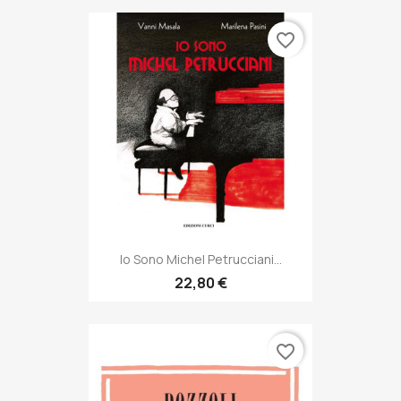
favorite_border
Io Sono Michel Petrucciani...
22,80 €
favorite_border