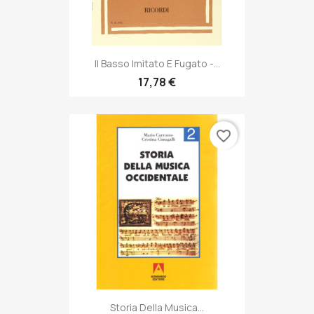
Il Basso Imitato E Fugato -...
17,78 €
favorite_border
Storia Della Musica...