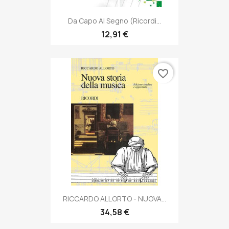
Da Capo Al Segno (Ricordi...
12,91 €
favorite_border
RICCARDO ALLORTO - NUOVA...
34,58 €