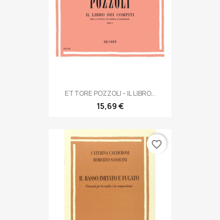
ETTORE POZZOLI - IL LIBRO...
15,69 €
favorite_border