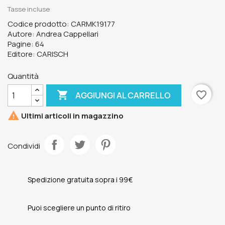
Tasse incluse
Codice prodotto: CARMK19177
Autore: Andrea Cappellari
Pagine: 64
Editore: CARISCH
Quantità

favorite_border
AGGIUNGI AL CARRELLO

Ultimi articoli in magazzino
Condividi
Spedizione gratuita sopra i 99€
Puoi scegliere un punto di ritiro