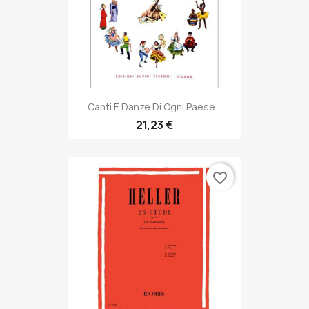
Canti E Danze Di Ogni Paese...
21,23 €
favorite_border