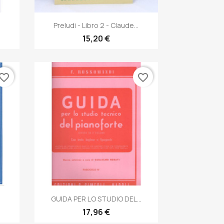
Anteprima

Preludi - Libro 2 - Claude...
15,20 €
vorite_border
favorite_border
Anteprima

GUIDA PER LO STUDIO DEL...
17,96 €