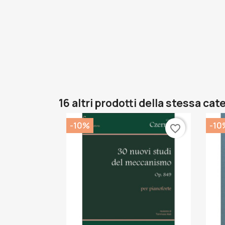
16 altri prodotti della stessa cat
-10%
-10
favorite_border