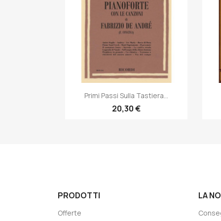
Anteprima

Primi Passi Sulla Tastiera...
20,30 €
PRODOTTI
LA N
Offerte
Conse