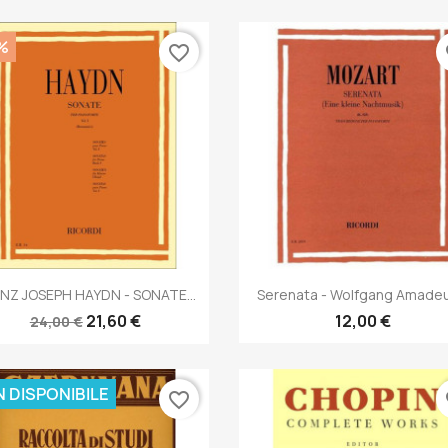
%
favorite_border
fa
Anteprima
Anteprima


NZ JOSEPH HAYDN - SONATE...
Serenata - Wolfgang Amadeus
21,60 €
12,00 €
24,00 €
 DISPONIBILE
favorite_border
fa