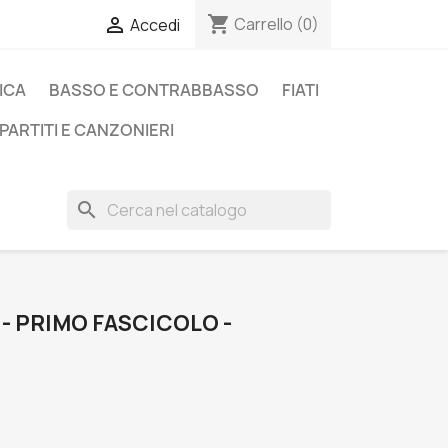
shopping_cart

Carrello
(0)
Accedi
ICA
BASSO E CONTRABBASSO
FIATI
PARTITI E CANZONIERI
search
 - PRIMO FASCICOLO -