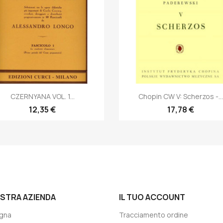
Anteprima
Anteprima


CZERNYANA VOL. 1...
Chopin CW V: Scherzos -...
12,35 €
17,78 €
OSTRA AZIENDA
IL TUO ACCOUNT
gna
Tracciamento ordine