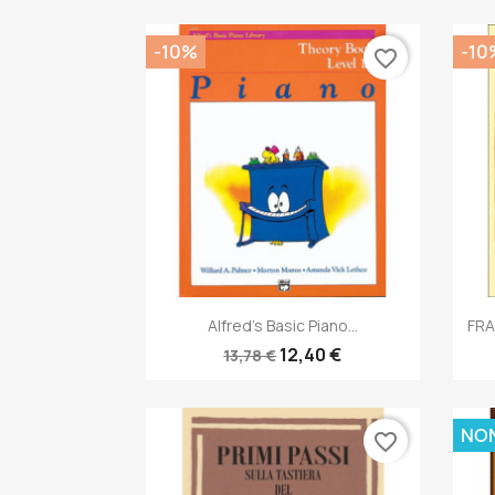
-10%
-10
favorite_border
Anteprima

Alfred's Basic Piano...
FRA
12,40 €
13,78 €
NON
favorite_border