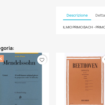
Descrizione
Detta
IL MIO PRIMO BACH - PRI
egoria:
%
favorite_border
fa