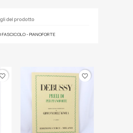
gli del prodotto
MO FASCICOLO - PIANOFORTE
vorite_border
favorite_border