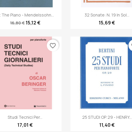
Anteprima
Anteprima


t The Piano - Mendelssohn...
32 Sonate: N. 19 In Sol...
15,12 €
15,69 €
16,80 €
favorite_border
fa
Anteprima
Anteprima


Studi Tecnici Per...
25 STUDI OP. 29 - HENRY...
17,01 €
11,40 €