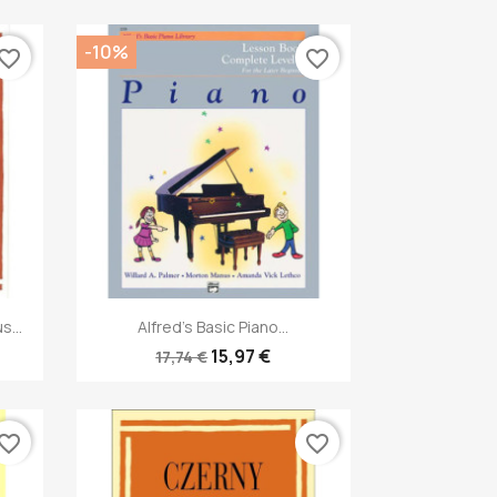
-10%
vorite_border
favorite_border
Anteprima

...
Alfred's Basic Piano...
15,97 €
17,74 €
vorite_border
favorite_border