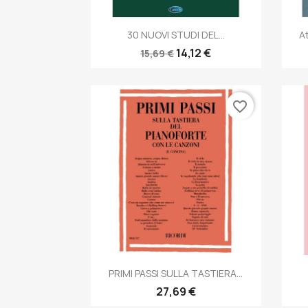
Anteprima

30 NUOVI STUDI DEL...
A
14,12 €
15,69 €
favorite_border
Anteprima

PRIMI PASSI SULLA TASTIERA...
27,69 €