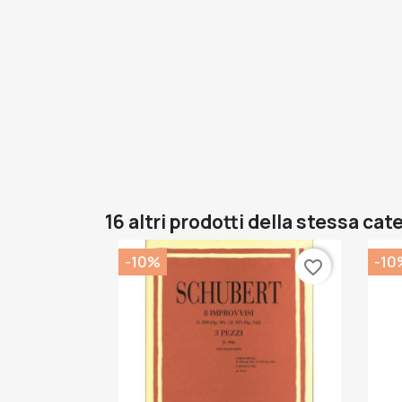
16 altri prodotti della stessa cat
-10%
-10
favorite_border