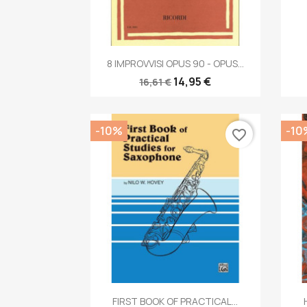
Anteprima

8 IMPROVVISI OPUS 90 - OPUS...
14,95 €
16,61 €
-10%
-10
favorite_border
Anteprima

FIRST BOOK OF PRACTICAL...