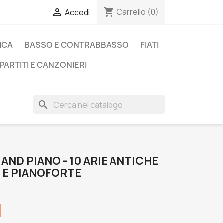
shopping_cart

Carrello
(0)
Accedi
ICA
BASSO E CONTRABBASSO
FIATI
PARTITI E CANZONIERI
search
AND PIANO - 10 ARIE ANTICHE
E E PIANOFORTE