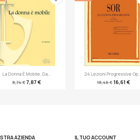
Anteprima
Anteprima


La Donna È Mobile, Da...
24 Lezioni Progressive Op..
7,87 €
16,61 €
8,74 €
18,46 €
OSTRA AZIENDA
IL TUO ACCOUNT