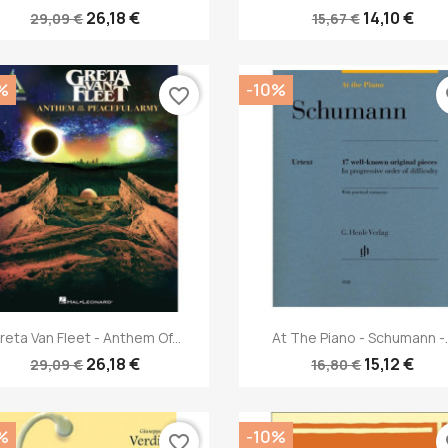
26,18 €
14,10 €
29,09 €
15,67 €
%
-10%
favorite_border
fa
Anteprima
Anteprima


reta Van Fleet - Anthem Of...
At The Piano - Schumann -..
26,18 €
15,12 €
29,09 €
16,80 €
%
-10%
favorite_border
fa