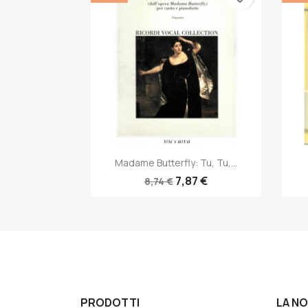
Anteprima

Madame Butterfly: Tu, Tu,...
7,87 €
8,74 €
PRODOTTI
LA N