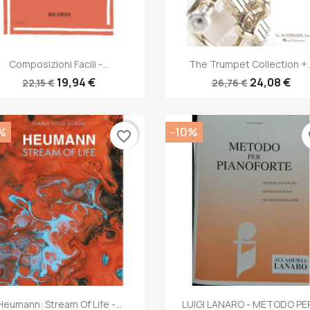
Anteprima
Anteprima


Composizioni Facili -...
The Trumpet Collection +..
19,94 €
24,08 €
22,15 €
26,76 €
%
-10%
favorite_border
fa
Anteprima
Anteprima


Heumann: Stream Of Life -...
LUIGI LANARO - METODO PER