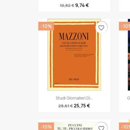
9,74 €
10,82 €
-10%
-10
favorite_border
Anteprima

Studi Giornalieri Di...
G
25,75 €
28,61 €
-10%
-10
favorite_border