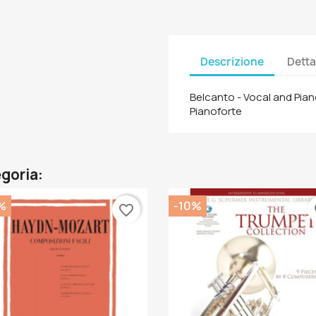
Descrizione
Detta
Belcanto - Vocal and Piano
Pianoforte
egoria:
%
-10%
favorite_border
fa