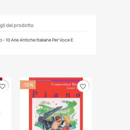
gli del prodotto
 - 10 Arie Antiche Italiane Per Voce E
-10%
vorite_border
favorite_border