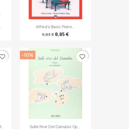
Anteprima

.
Alfred's Basic Piano...
8,85 €
9,83 €
-10%
vorite_border
favorite_border
Anteprima

...
Sulle Rive Del Danubio Op....