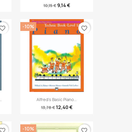
9,14 €
10,15 €
-10%
vorite_border
favorite_border
Anteprima

.
Alfred's Basic Piano...
12,40 €
13,78 €
-10%
vorite_border
favorite_border