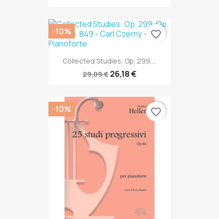
-10%
favorite_border
Collected Studies: Op. 299,...
26,18 €
29,09 €
-10%
favorite_border