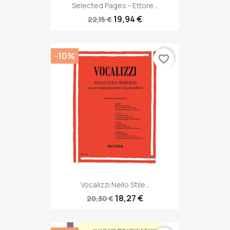
Selected Pages - Ettore...
19,94 €
22,15 €
-10%
favorite_border
Vocalizzi Nello Stile...
18,27 €
20,30 €