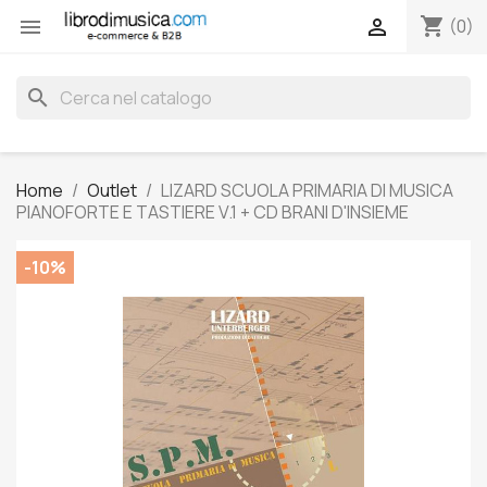
shopping_cart


(0)
search
Home
Outlet
LIZARD SCUOLA PRIMARIA DI MUSICA
PIANOFORTE E TASTIERE V.1 + CD BRANI D'INSIEME
-10%