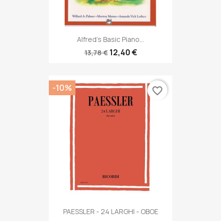
Alfred's Basic Piano...
12,40 €
13,78 €
-10%
favorite_border
PAESSLER - 24 LARGHI - OBOE