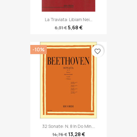
La Traviata: Libiam Nei...
5,68 €
6,31 €
-10%
favorite_border
32 Sonate: N. 8 In Do Min....
13,28 €
14,76 €