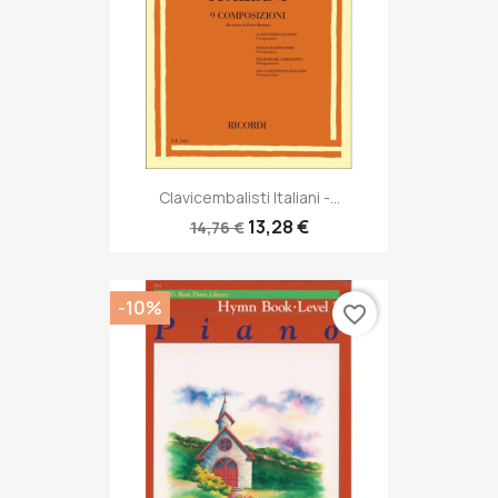
Clavicembalisti Italiani -...
13,28 €
14,76 €
-10%
favorite_border