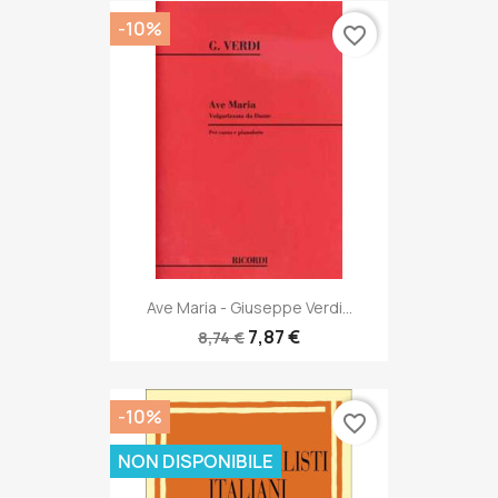
-10%
favorite_border
Ave Maria - Giuseppe Verdi...
7,87 €
8,74 €
-10%
favorite_border
NON DISPONIBILE