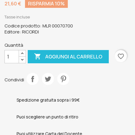
21,60 €
RISPARMIA 10%
Tasse incluse
Codice prodotto: MLR 00070700
Editore: RICORDI
Quantità

favorite_border
AGGIUNGI AL CARRELLO
Condividi
Spedizione gratuita sopra i 99€
Puoi scegliere un punto di ritiro
Puoi utilizzare Carta del Docente