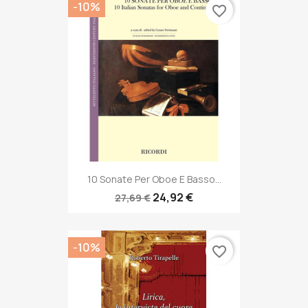
-10%
favorite_border
10 Sonate Per Oboe E Basso...
24,92 €
27,69 €
-10%
favorite_border