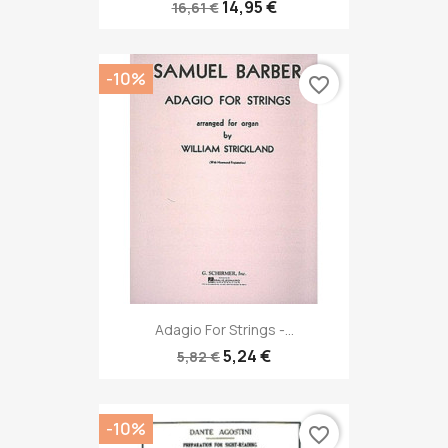
14,95 €
16,61 €
-10%
favorite_border
Adagio For Strings -...
5,24 €
5,82 €
-10%
favorite_border