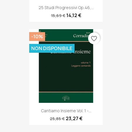
25 Studi Progressivi Op.46,...
14,12 €
15,69 €
-10%
favorite_border
NON DISPONIBILE
Cantiamo Insieme Vol. 1 -...
23,27 €
25,85 €