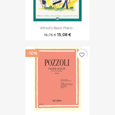
Alfred's Basic Piano...
15,08 €
16,75 €
-10%
favorite_border