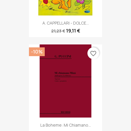
A. CAPPELLARI - DOLCE...
19,11 €
21,23 €
-10%
favorite_border
La Boheme: Mi Chiamano...