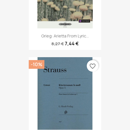
Grieg: Arietta From Lyric...
7,44 €
8,27 €
-10%
favorite_border