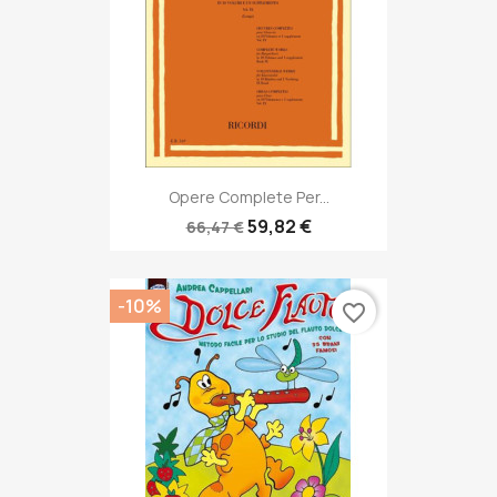
Opere Complete Per...
59,82 €
66,47 €
-10%
favorite_border