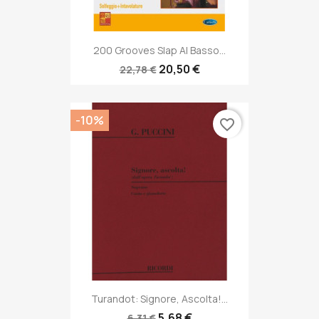
200 Grooves Slap Al Basso...
20,50 €
22,78 €
-10%
favorite_border
Turandot: Signore, Ascolta!...
5,68 €
6,31 €