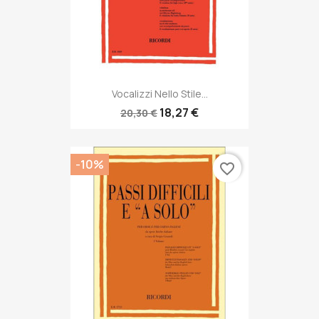
Vocalizzi Nello Stile...
18,27 €
20,30 €
-10%
favorite_border