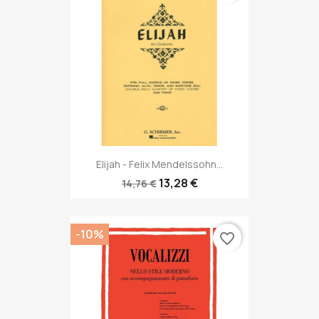
Elijah - Felix Mendelssohn...
13,28 €
14,76 €
-10%
favorite_border