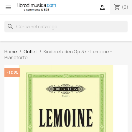
shopping_cart


(0)
search
Home
Outlet
Kinderetuden Op.37 - Lemoine -
Pianoforte
-10%