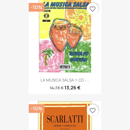
-10%
favorite_border
LA MUSICA SALSA + CD -...
13,26 €
14,73 €
-10%
favorite_border