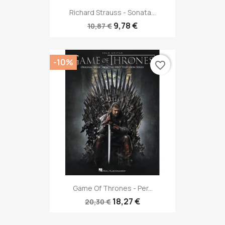
Richard Strauss - Sonata...
9,78 €
10,87 €
-10%
favorite_border
Game Of Thrones - Per...
18,27 €
20,30 €