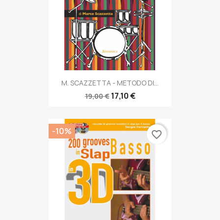
M. SCAZZETTA - METODO DI...
17,10 €
19,00 €
-10%
favorite_border