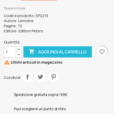
Tasse incluse
Codice prodotto: EP2213
Autore: Lemoine
Pagine: 72
Editore: Edition Peters
Quantità

favorite_border
AGGIUNGI AL CARRELLO

Ultimi articoli in magazzino
Condividi
Spedizione gratuita sopra i 99€
Puoi scegliere un punto di ritiro