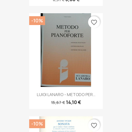
-10%
favorite_border
LUIGI LANARO - METODO PER...
14,10 €
15,67 €
-10%
favorite_border