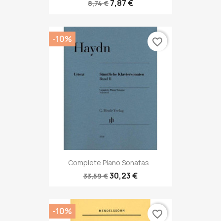
7,87 €
8,74 €
-10%
favorite_border
Complete Piano Sonatas...
30,23 €
33,59 €
-10%
favorite_border