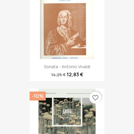
Sonata - Antonio Vivaldi
12,83 €
14,25 €
-10%
favorite_border