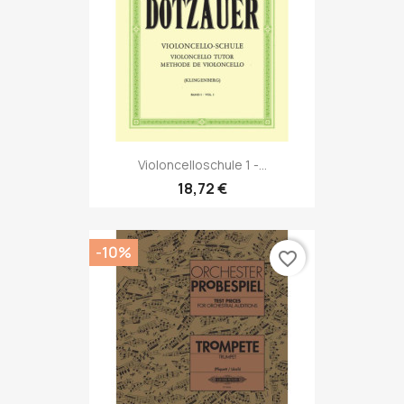
Violoncelloschule 1 -...
18,72 €
-10%
favorite_border