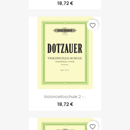
18,72 €
favorite_border
Violoncelloschule 2 -...
18,72 €
favorite_border