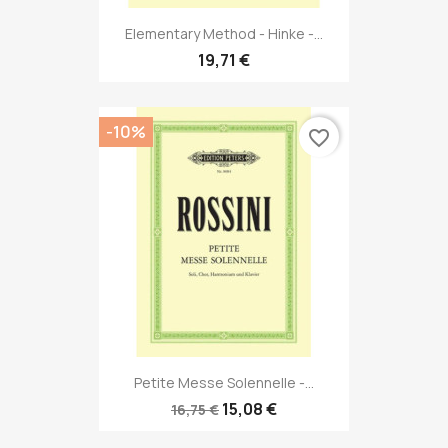
Elementary Method - Hinke -...
19,71 €
-10%
favorite_border
Petite Messe Solennelle -...
15,08 €
16,75 €