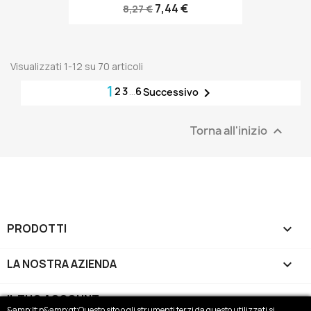
7,44 €
8,27 €
Visualizzati 1-12 su 70 articoli
1
2
3
…
6

Successivo
Torna all'inizio

PRODOTTI

LA NOSTRA AZIENDA

IL TUO ACCOUNT

&amp;lt;p&amp;gt;Questo sito o gli strumenti terzi da questo utilizzati si