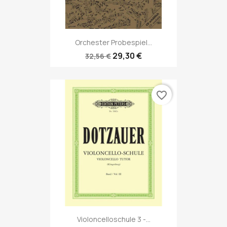
Orchester Probespiel...
29,30 €
32,56 €
favorite_border
Violoncelloschule 3 -...