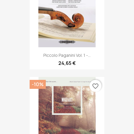
Piccolo Paganini Vol. 1 -...
24,65 €
-10%
favorite_border