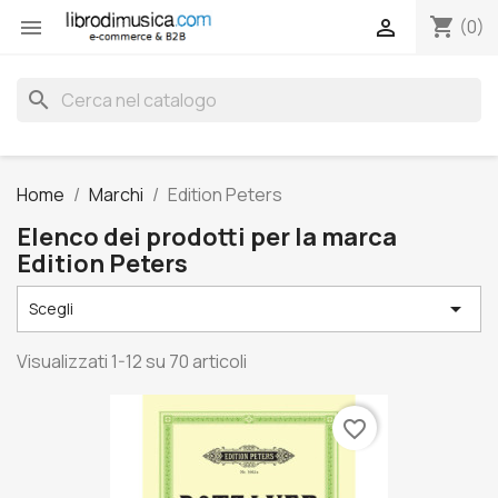
shopping_cart


(0)
search
Home
Marchi
Edition Peters
Elenco dei prodotti per la marca
Edition Peters

Scegli
Visualizzati 1-12 su 70 articoli
favorite_border