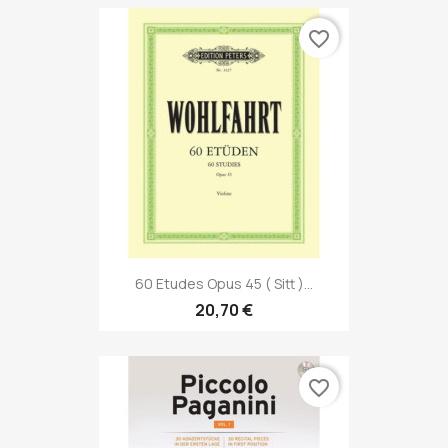
favorite_border
60 Etudes Opus 45 ( Sitt )...
20,70 €
favorite_border