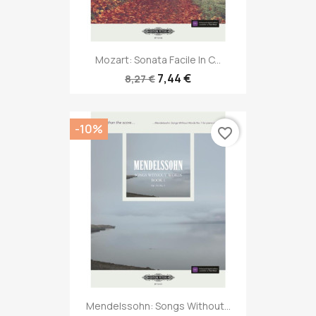
Mozart: Sonata Facile In C...
7,44 €
8,27 €
-10%
favorite_border
Mendelssohn: Songs Without...