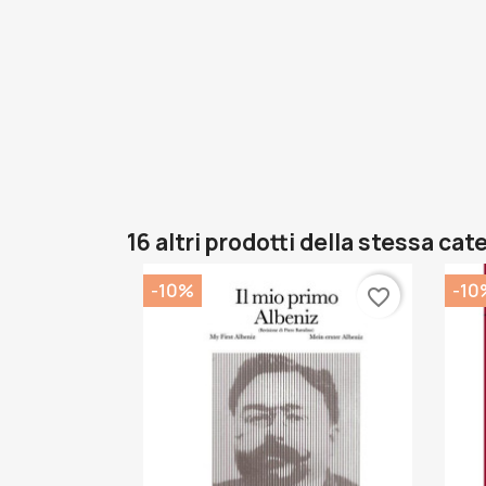
16 altri prodotti della stessa cat
-10%
-10
favorite_border