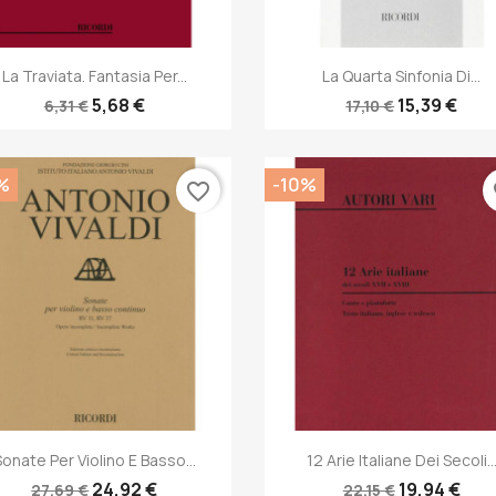
Anteprima
Anteprima


La Traviata. Fantasia Per...
La Quarta Sinfonia Di...
5,68 €
15,39 €
6,31 €
17,10 €
%
-10%
favorite_border
fa
Anteprima
Anteprima


Sonate Per Violino E Basso...
12 Arie Italiane Dei Secoli..
24,92 €
19,94 €
27,69 €
22,15 €