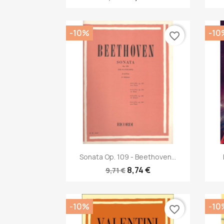
-10%
-10
favorite_border
Anteprima

Sonata Op. 109 - Beethoven...
8,74 €
9,71 €
-10%
-10
favorite_border