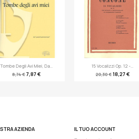
Anteprima
Anteprima


Tombe Degli Avi Miei, Da...
15 Vocalizzi Op. 12 -...
7,87 €
18,27 €
8,74 €
20,30 €
OSTRA AZIENDA
IL TUO ACCOUNT