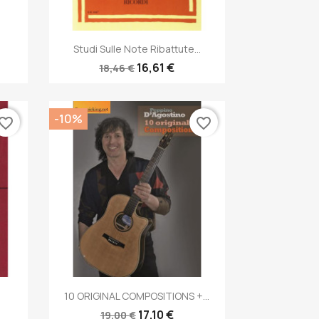
Anteprima

Studi Sulle Note Ribattute...
16,61 €
18,46 €
-10%
vorite_border
favorite_border
Anteprima

.
10 ORIGINAL COMPOSITIONS +...
17,10 €
19,00 €