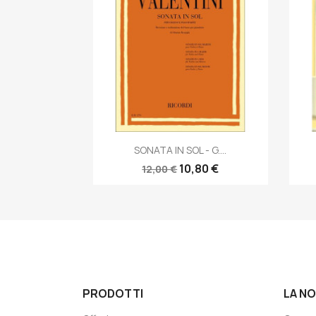
Anteprima

SONATA IN SOL - G....
10,80 €
12,00 €
PRODOTTI
LA N