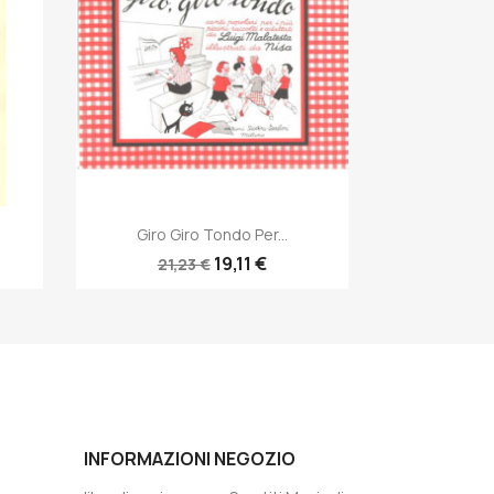
Anteprima

Giro Giro Tondo Per...
19,11 €
21,23 €
INFORMAZIONI NEGOZIO