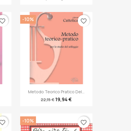
-10%
vorite_border
favorite_border
Anteprima

Metodo Teorico Pratico Del...
19,94 €
22,15 €
-10%
vorite_border
favorite_border