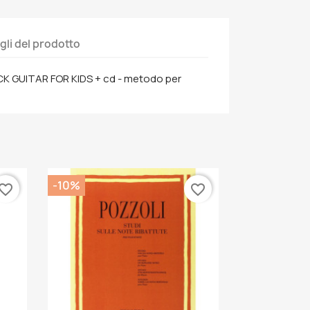
gli del prodotto
CK GUITAR FOR KIDS + cd - metodo per
-10%
vorite_border
favorite_border