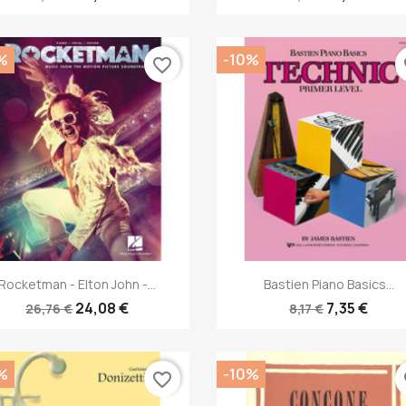
%
-10%
favorite_border
fa
Anteprima
Anteprima


Rocketman - Elton John -...
Bastien Piano Basics...
24,08 €
7,35 €
26,76 €
8,17 €
%
-10%
favorite_border
fa