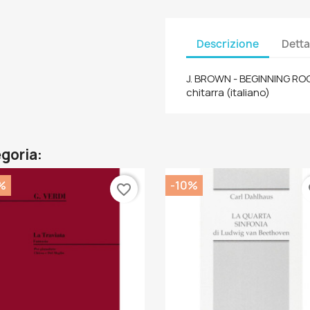
Descrizione
Detta
J. BROWN - BEGINNING RO
chitarra (italiano)
egoria:
%
-10%
favorite_border
fa