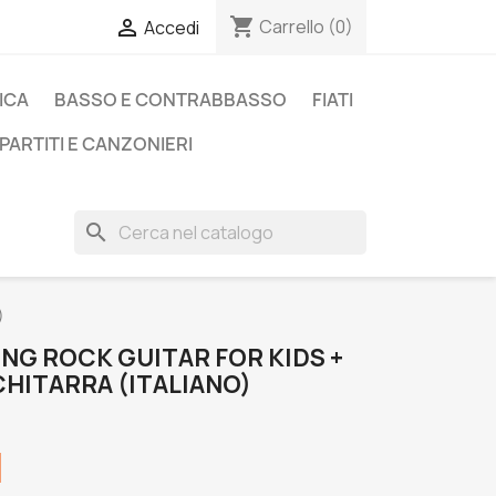
shopping_cart

Carrello
(0)
Accedi
ICA
BASSO E CONTRABBASSO
FIATI
PARTITI E CANZONIERI
search
)
ING ROCK GUITAR FOR KIDS +
CHITARRA (ITALIANO)