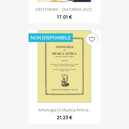
JODY FISHER - CHITARRA JAZZ...
17,01 €
NON DISPONIBILE
favorite_border
Antologia Di Musica Antica...
21,23 €