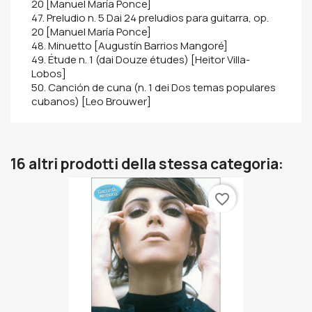
20 [Manuel María Ponce]
47. Preludio n. 5 Dai 24 preludios para guitarra, op.
20 [Manuel María Ponce]
48. Minuetto [Augustín Barrios Mangoré]
49. Étude n. 1 (dai Douze études) [Heitor Villa-
Lobos]
50. Canción de cuna (n. 1 dei Dos temas populares
cubanos) [Leo Brouwer]
16 altri prodotti della stessa categoria:
favorite_border