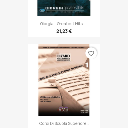
Giorgia - Greatest Hits -...
21,23 €
favorite_border
Corsi Di Scuola Superiore...