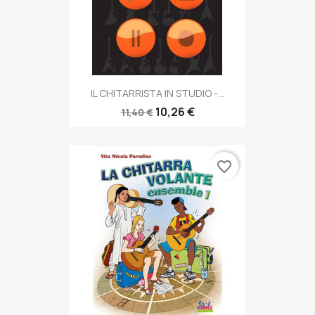
IL CHITARRISTA IN STUDIO -...
10,26 €
11,40 €
favorite_border