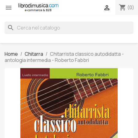
shopping_cart


(0)
search
Home
Chitarra
Chitarrista classico autodidatta -
antologia intermedia - Roberto Fabbri