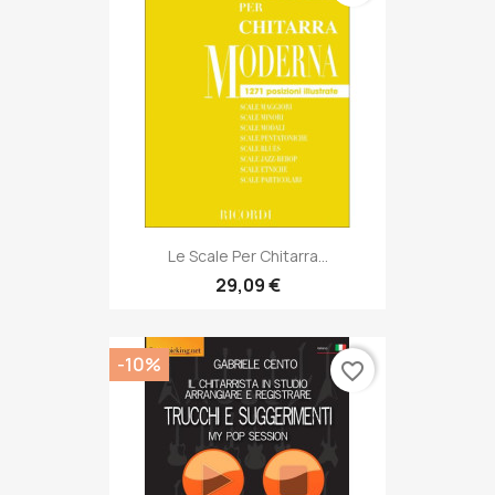
Le Scale Per Chitarra...
29,09 €
-10%
favorite_border