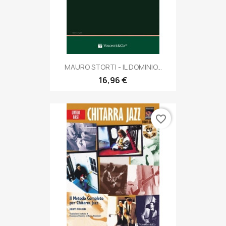
MAURO STORTI - IL DOMINIO...
16,96 €
favorite_border