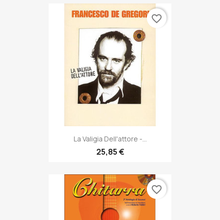
favorite_border
La Valigia Dell'attore -...
25,85 €
favorite_border