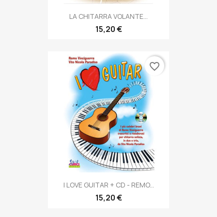
LA CHITARRA VOLANTE...
15,20 €
favorite_border
I LOVE GUITAR + CD - REMO...
15,20 €