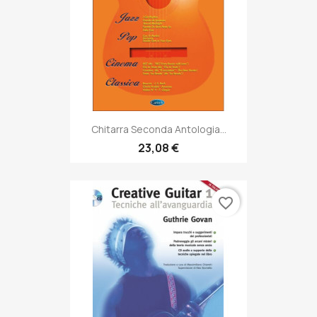
Chitarra Seconda Antologia...
23,08 €
favorite_border