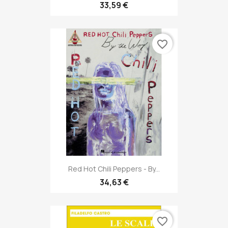
33,59 €
favorite_border
Red Hot Chili Peppers - By...
34,63 €
favorite_border