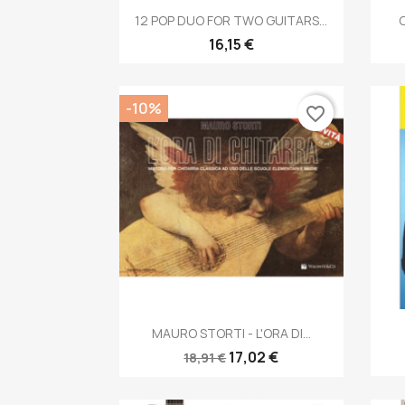
Anteprima

12 POP DUO FOR TWO GUITARS...
16,15 €
-10%
favorite_border
Anteprima

MAURO STORTI - L'ORA DI...
17,02 €
18,91 €