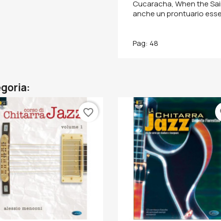
Cucaracha, When the Saints
anche un prontuario essen
Pag: 48
egoria:
favorite_border
fa