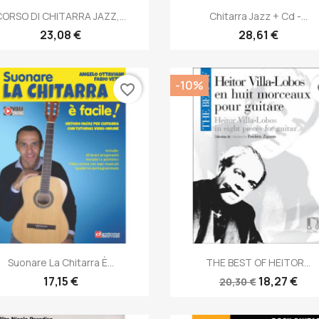
Anteprima
Anteprima


CORSO DI CHITARRA JAZZ,...
Chitarra Jazz + Cd -...
23,08 €
28,61 €
-10%
favorite_border
fa
Anteprima
Anteprima


Suonare La Chitarra È...
THE BEST OF HEITOR...
17,15 €
18,27 €
20,30 €