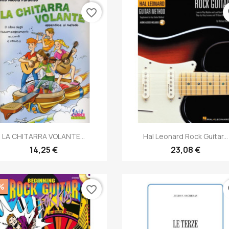
favorite_border
fa
Anteprima
Anteprima


LA CHITARRA VOLANTE...
Hal Leonard Rock Guitar...
14,25 €
23,08 €
%
favorite_border
fa