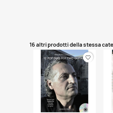
16 altri prodotti della stessa cat
favorite_border