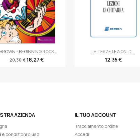
Anteprima
Anteprima


. BROWN - BEGINNING ROCK...
LE TERZE LEZIONI DI...
18,27 €
12,35 €
20,30 €
OSTRA AZIENDA
IL TUO ACCOUNT
gna
Tracciamento ordine
i e condizioni d'uso
Accedi