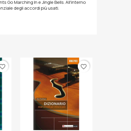
 Go Marching In e Jingle Bells. All'interno
ziale degli accordi più usati.
vorite_border
favorite_border