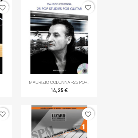
vorite_border
favorite_border
Anteprima

MAURIZIO COLONNA -25 POP...
14,25 €
vorite_border
favorite_border