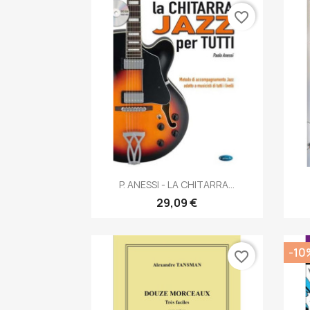
favorite_border
Anteprima

P. ANESSI - LA CHITARRA...
29,09 €
-10
favorite_border