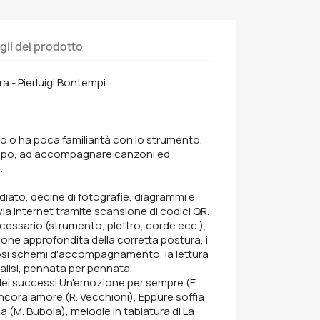
gli del prodotto
a - Pierluigi Bontempi
ro o ha poca familiarità con lo strumento.
empo, ad accompagnare canzoni ed
.
iato, decine di fotografie, diagrammi e
 via internet tramite scansione di codici QR.
cessario (strumento, plettro, corde ecc.),
ione approfondita della corretta postura, i
rosi schemi d'accompagnamento, la lettura
nalisi, pennata per pennata,
i successi Un'emozione per sempre (E.
cora amore (R. Vecchioni), Eppure soffia
landa (M. Bubola), melodie in tablatura di La