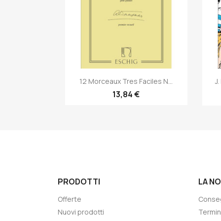
Anteprima

12 Morceaux Tres Faciles N...
J
13,84 €
PRODOTTI
LA N
Offerte
Conse
Nuovi prodotti
Termin