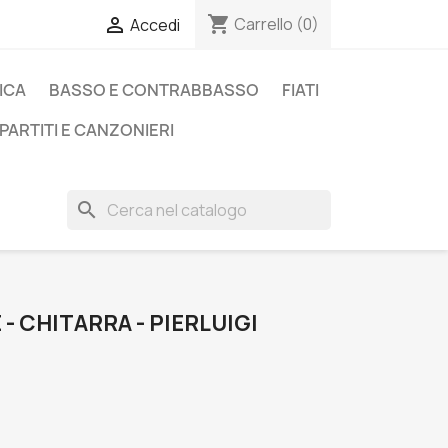
shopping_cart

Carrello
(0)
Accedi
ICA
BASSO E CONTRABBASSO
FIATI
PARTITI E CANZONIERI
search
 CHITARRA - PIERLUIGI