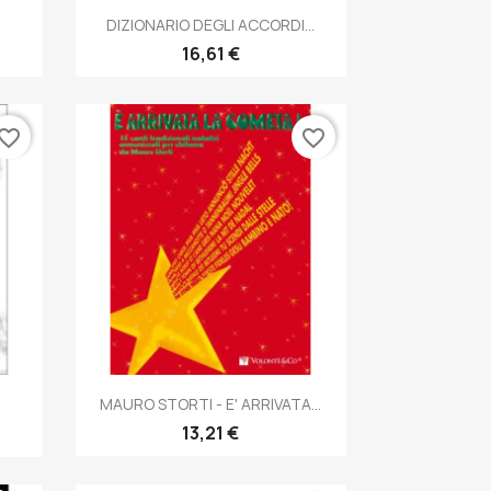
Anteprima

DIZIONARIO DEGLI ACCORDI...
16,61 €
vorite_border
favorite_border
Anteprima

MAURO STORTI - E' ARRIVATA...
13,21 €