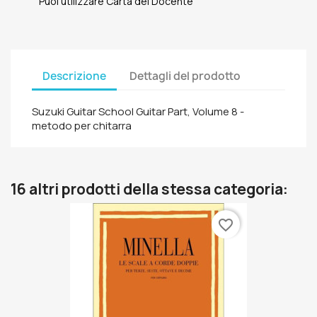
Puoi utilizzare Carta del Docente
Descrizione
Dettagli del prodotto
Suzuki Guitar School Guitar Part, Volume 8 -
metodo per chitarra
16 altri prodotti della stessa categoria:
favorite_border