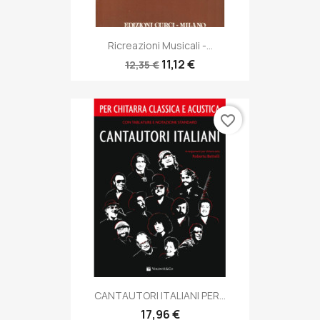
Ricreazioni Musicali -...
11,12 €
12,35 €
favorite_border
CANTAUTORI ITALIANI PER...
17,96 €