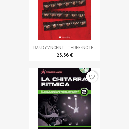
RANDY VINCENT - THREE-NOTE...
25,56 €
favorite_border