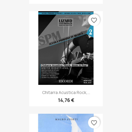
favorite_border
Chitarra Acustica Rock,...
14,76 €
favorite_border