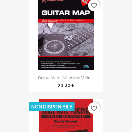
favorite_border
Guitar Map - Massimo Varini...
20,30 €
NON DISPONIBILE
favorite_border