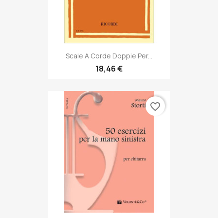
Scale A Corde Doppie Per...
18,46 €
favorite_border