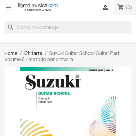
shopping_cart


(0)
search
Home
Chitarra
Suzuki Guitar School Guitar Part,
Volume 8 - metodo per chitarra