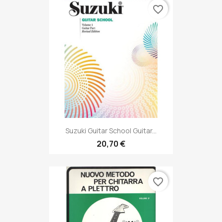
favorite_border
Suzuki Guitar School Guitar...
20,70 €
favorite_border