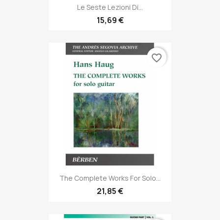
Le Seste Lezioni Di...
15,69 €
favorite_border
The Complete Works For Solo...
21,85 €