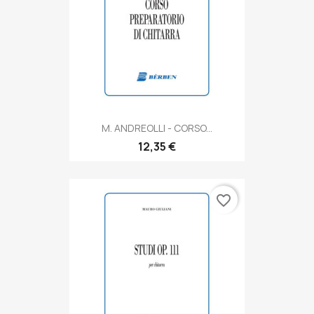
M. ANDREOLLI - CORSO...
12,35 €
favorite_border