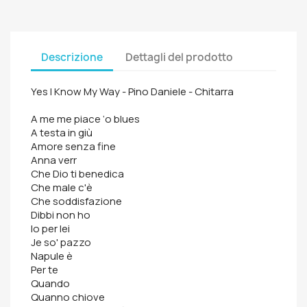
Descrizione
Dettagli del prodotto
Yes I Know My Way - Pino Daniele - Chitarra
A me me piace ‘o blues
A testa in giù
Amore senza fine
Anna verr
Che Dio ti benedica
Che male c'è
Che soddisfazione
Dibbi non ho
Io per lei
Je so' pazzo
Napule è
Per te
Quando
Quanno chiove