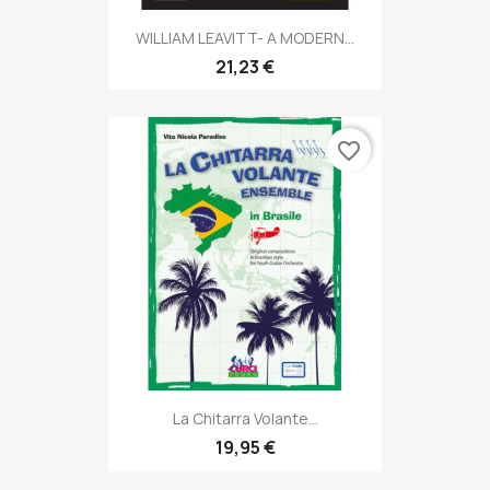
WILLIAM LEAVITT- A MODERN...
21,23 €
favorite_border
La Chitarra Volante...
19,95 €