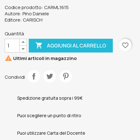
Codice prodotto: CARML1615
Autore: Pino Daniele
Editore: CARISCH
Quantità

favorite_border
AGGIUNGI AL CARRELLO

Ultimi articoli in magazzino
Condividi
Spedizione gratuita sopra i 99€
Puoi scegliere un punto di ritiro
Puoi utilizzare Carta del Docente