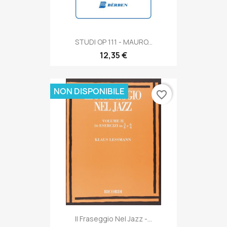
STUDI OP 111 - MAURO...
12,35 €
NON DISPONIBILE
favorite_border
Il Fraseggio Nel Jazz -...