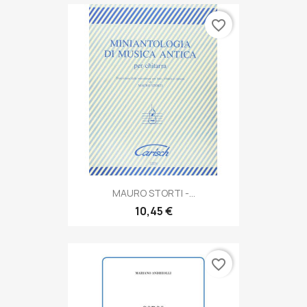
favorite_border
MAURO STORTI -...
10,45 €
favorite_border