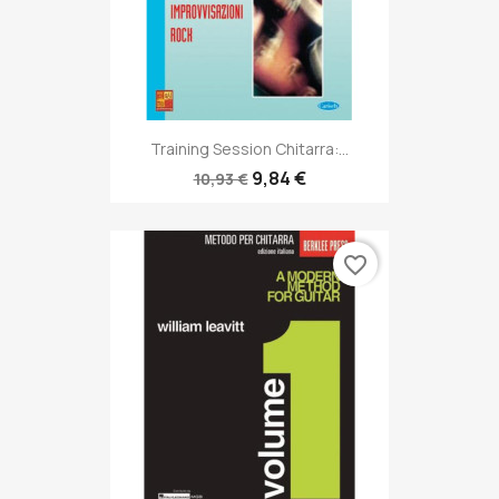
Training Session Chitarra:...
9,84 €
10,93 €
favorite_border