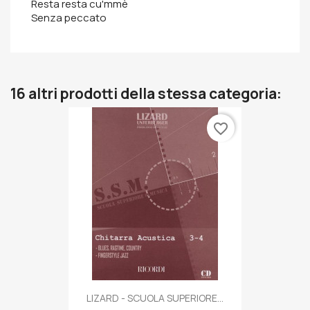
Resta resta cu'mmè
Senza peccato
16 altri prodotti della stessa categoria:
favorite_border
LIZARD - SCUOLA SUPERIORE...