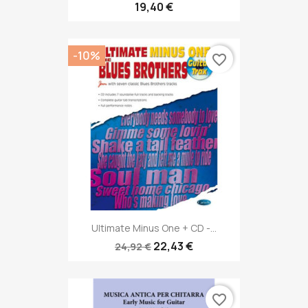
19,40 €
-10%
favorite_border
Ultimate Minus One + CD -...
22,43 €
24,92 €
favorite_border