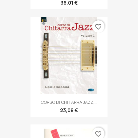
36,01 €
favorite_border
CORSO DI CHITARRA JAZZ,...
23,08 €
favorite_border