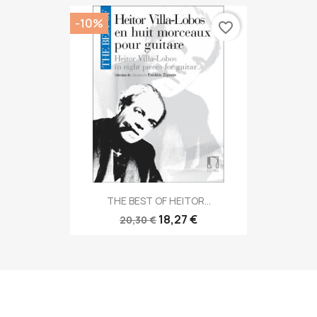
-10%
favorite_border
THE BEST OF HEITOR...
18,27 €
20,30 €