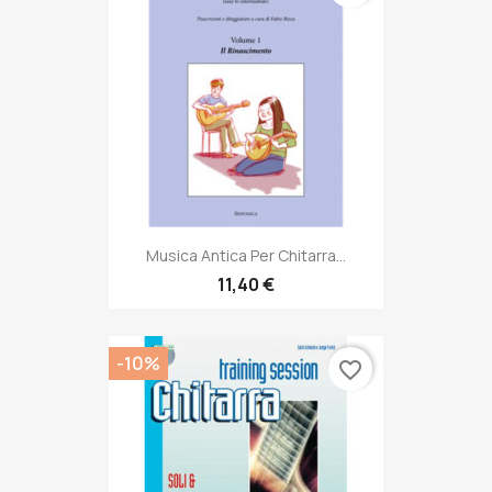
Musica Antica Per Chitarra...
11,40 €
-10%
favorite_border