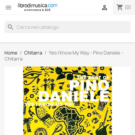
shopping_cart


(0)
search
Home
Chitarra
Yes I Know My Way - Pino Daniele -
Chitarra