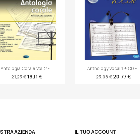
Anteprima
Anteprima


Antologia Corale Vol. 2 -...
Anthology Vocal 1 + CD -...
19,11 €
20,77 €
21,23 €
23,08 €
OSTRA AZIENDA
IL TUO ACCOUNT