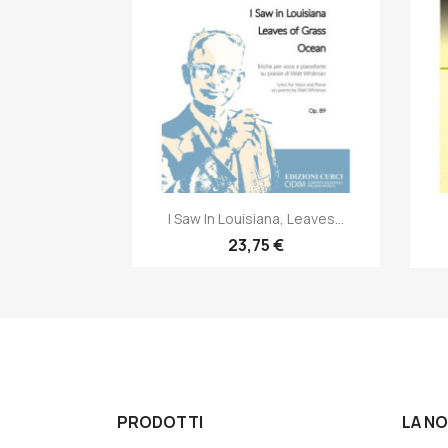
Anteprima

I Saw In Louisiana, Leaves...
23,75 €
PRODOTTI
LA N