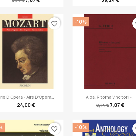
8,74 €
-10%
favorite_border
fa
Anteprima
Anteprima


rie D'Opera - Airs D'Opera...
Aida: Ritorna Vincitor! -...
24,00 €
7,87 €
8,74 €
%
-10%
favorite_border
fa