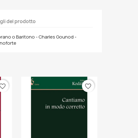
gli del prodotto
rano o Baritono - Charles Gounod -
anoforte
vorite_border
favorite_border