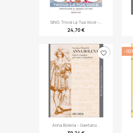
Anteprima

SING. Trova La Tua Voce -...
24,70 €
-10
favorite_border
Anteprima

Anna Bolena - Gaetano...
39,24 €