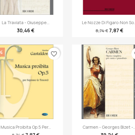
Anteprima
Anteprima


La Traviata - Giuseppe...
Le Nozze Di Figaro:Non So..
30,46 €
7,87 €
8,74 €
%
favorite_border
fa
Anteprima
Anteprima


Musica Proibita Op.5 Per...
Carmen - Georges Bizet -..
7,87 €
39,24 €