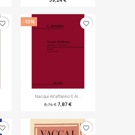
-10%
vorite_border
favorite_border
Anteprima

Nacqui All'affanno E Al...
7,87 €
8,74 €
vorite_border
favorite_border