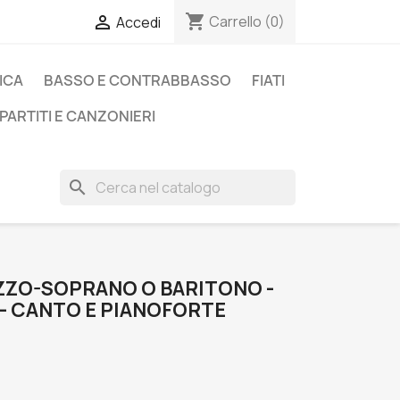
shopping_cart

Carrello
(0)
Accedi
ICA
BASSO E CONTRABBASSO
FIATI
PARTITI E CANZONIERI
search
EZZO-SOPRANO O BARITONO -
- CANTO E PIANOFORTE