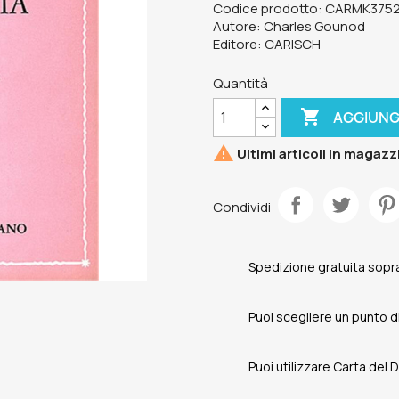
Codice prodotto: CARMK375
Autore: Charles Gounod
Editore: CARISCH
Quantità

AGGIUNG

Ultimi articoli in magazz
Condividi
Spedizione gratuita sopra
Puoi scegliere un punto di 
Puoi utilizzare Carta del