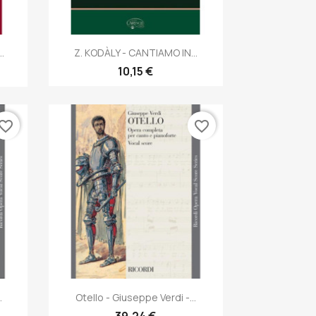
Anteprima

.
Z. KODÀLY - CANTIAMO IN...
10,15 €
vorite_border
favorite_border
Anteprima

.
Otello - Giuseppe Verdi -...
39,24 €