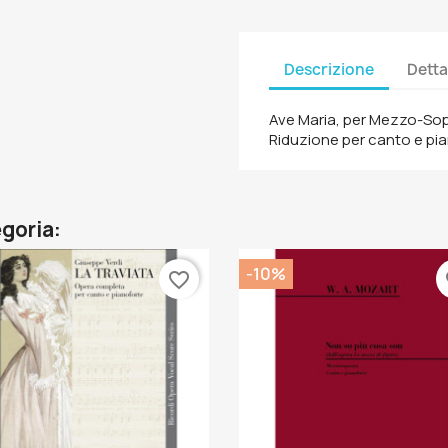
Descrizione
Detta
Ave Maria, per Mezzo-Sop
Riduzione per canto e pi
egoria:
-10%
favorite_border
fa