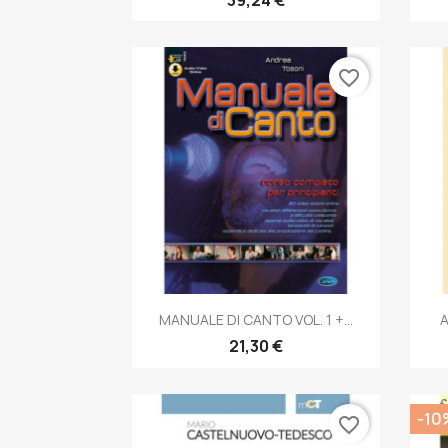
favorite_border
Anteprima

MANUALE DI CANTO VOL. 1 +...
A
21,30 €
-10
favorite_border