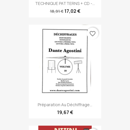
TECHNIQUE PATTERNS + CD -...
17,02 €
18,91 €
favorite_border
Préparation Au Déchiffrage...
19,67 €