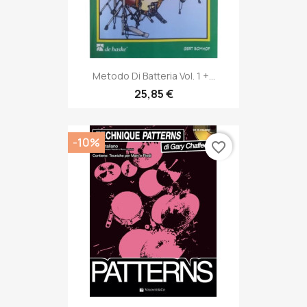
Metodo Di Batteria Vol. 1 +...
25,85 €
-10%
favorite_border