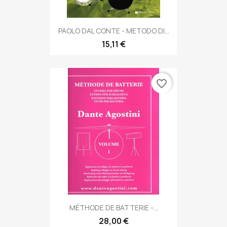
PAOLO DAL CONTE - METODO DI...
15,11 €
favorite_border
MÉTHODE DE BATTERIE -...
28,00 €