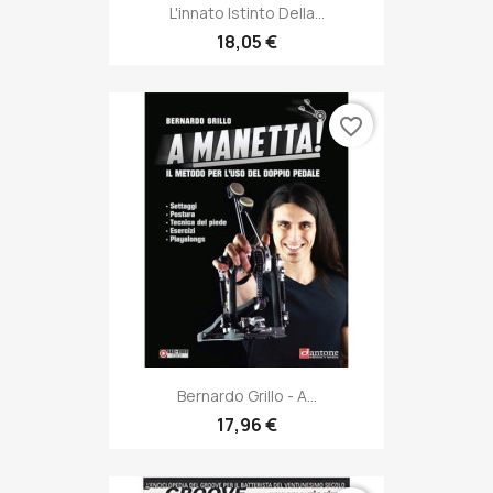
L'innato Istinto Della...
18,05 €
favorite_border
Bernardo Grillo - A...
17,96 €