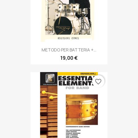
METODO PER BATTERIA +...
19,00 €
favorite_border