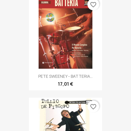
favorite_border
PETE SWEENEY - BATTERIA...
17,01 €
favorite_border