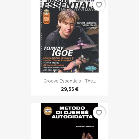
favorite_border
Groove Essentials - The...
29,55 €
favorite_border