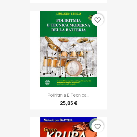
favorite_border
Poliritmia E Tecnica...
25,85 €
favorite_border