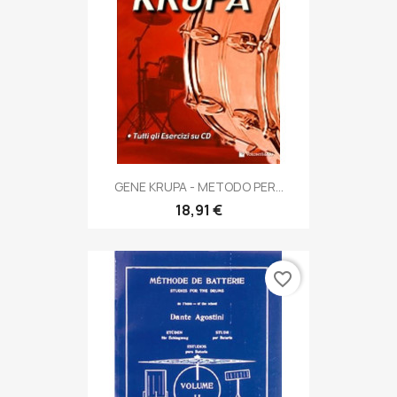
GENE KRUPA - METODO PER...
18,91 €
favorite_border