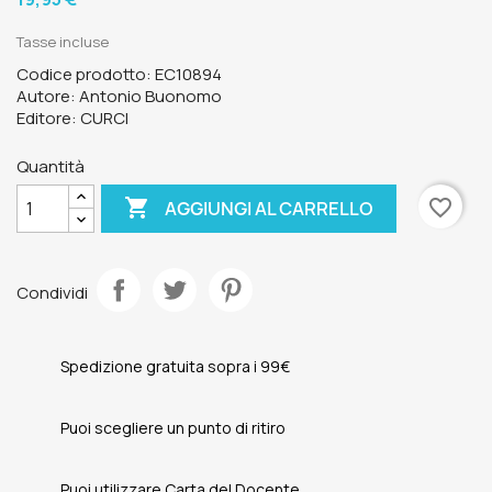
Tasse incluse
Codice prodotto: EC10894
Autore: Antonio Buonomo
Editore: CURCI
Quantità

favorite_border
AGGIUNGI AL CARRELLO
Condividi
Spedizione gratuita sopra i 99€
Puoi scegliere un punto di ritiro
Puoi utilizzare Carta del Docente