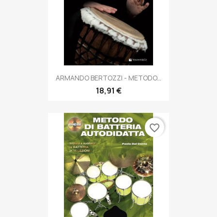
ARMANDO BERTOZZI - METODO...
18,91 €
favorite_border