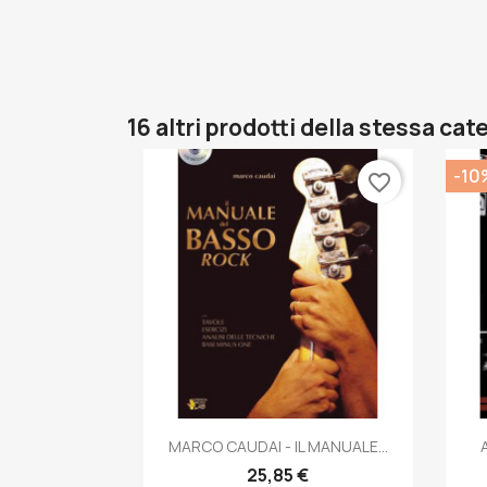
16 altri prodotti della stessa cat
-10
favorite_border
Anteprima

MARCO CAUDAI - IL MANUALE...
25,85 €