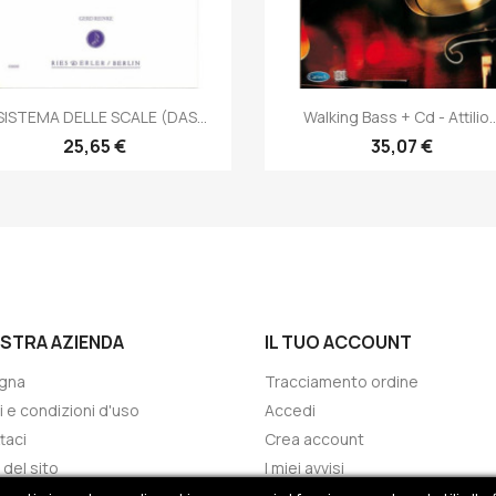
Anteprima
Anteprima


 SISTEMA DELLE SCALE (DAS...
Walking Bass + Cd - Attilio..
25,65 €
35,07 €
OSTRA AZIENDA
IL TUO ACCOUNT
gna
Tracciamento ordine
i e condizioni d'uso
Accedi
taci
Crea account
del sito
I miei avvisi