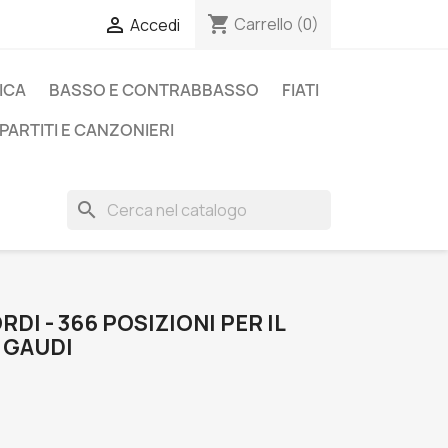
shopping_cart

Carrello
(0)
Accedi
ICA
BASSO E CONTRABBASSO
FIATI
PARTITI E CANZONIERI
search
DI - 366 POSIZIONI PER IL
L GAUDI