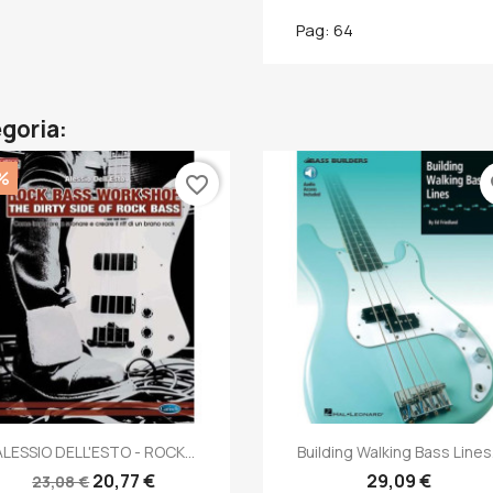
Pag: 64
egoria:
%
favorite_border
fa
Anteprima
Anteprima


ALESSIO DELL'ESTO - ROCK...
Building Walking Bass Lines.
20,77 €
29,09 €
23,08 €