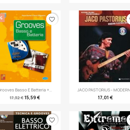
%
favorite_border
fa
Anteprima
Anteprima


rooves Basso E Batteria +...
JACO PASTORIUS - MODERN.
15,59 €
17,01 €
17,32 €
favorite_border
fa