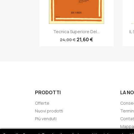
Anteprima

Tecnica Superiore Del...
IL
21,60 €
24,00 €
PRODOTTI
LA N
Offerte
Conse
Nuovi prodotti
Termin
Più venduti
Contat
Mappa 