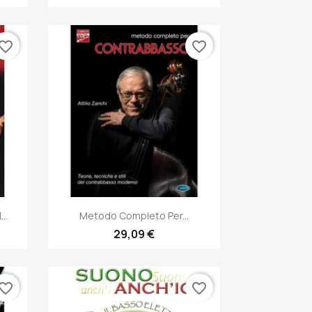
vorite_border
favorite_border
Anteprima

..
Metodo Completo Per...
29,09 €
vorite_border
favorite_border