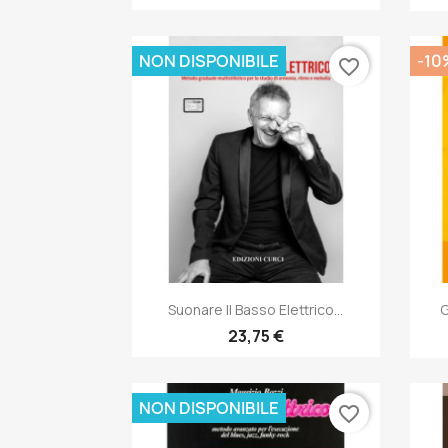
NON DISPONIBILE
-10
favorite_border
Anteprima

Suonare Il Basso Elettrico...
G
23,75 €
NON DISPONIBILE
favorite_border