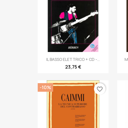
Anteprima

IL BASSO ELETTRICO + CD -...
M
23,75 €
-10%
favorite_border