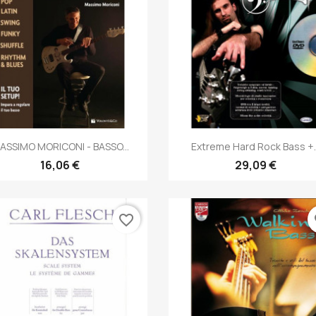
Anteprima
Anteprima


ASSIMO MORICONI - BASSO...
Extreme Hard Rock Bass +..
16,06 €
29,09 €
favorite_border
fa