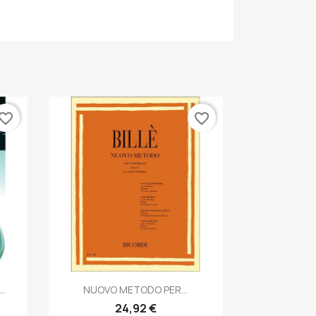
vorite_border
favorite_border
Anteprima

..
NUOVO METODO PER...
24,92 €