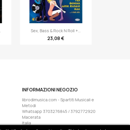
Anteprima

.
Sex, Bass & Rock N Roll +...
23,08 €
INFORMAZIONI NEGOZIO
librodimusica.com - Spartiti Musicali e
Metodi
Whatsapp 3703276845 / 3792772920
Macerata
Italia
Inviaci un'e-mail: