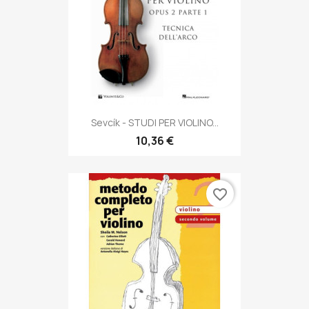
Sevcík - STUDI PER VIOLINO...
10,36 €
favorite_border