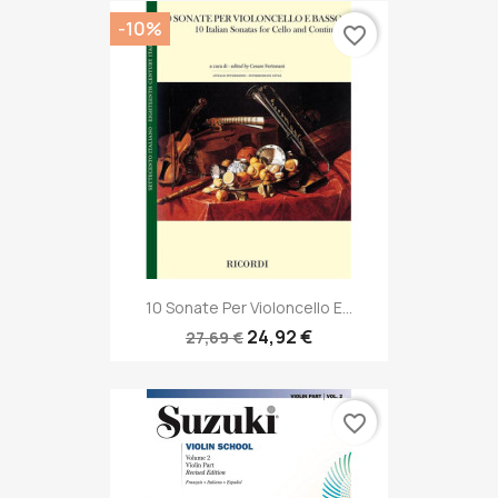
-10%
favorite_border
10 Sonate Per Violoncello E...
24,92 €
27,69 €
favorite_border