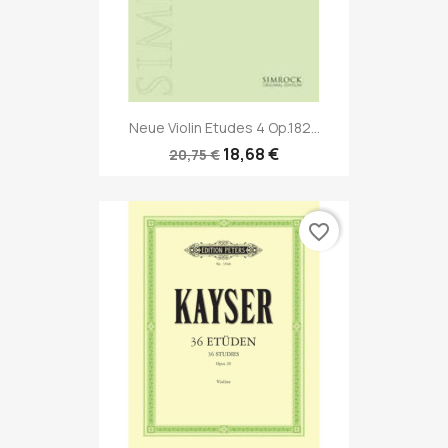
Neue Violin Etudes 4 Op.182...
18,68 €
20,75 €
favorite_border