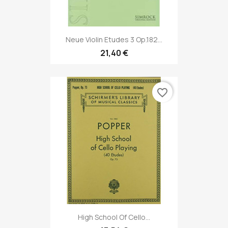
Neue Violin Etudes 3 Op.182...
21,40 €
favorite_border
High School Of Cello...