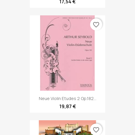
17,54 €
favorite_border
Neue Violin Etudes 2 Op.182...
19,87 €
favorite_border