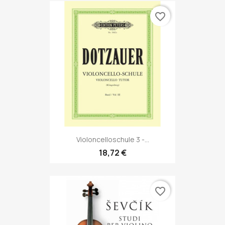
favorite_border
Violoncelloschule 3 -...
18,72 €
favorite_border