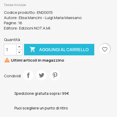
Tasse incluse
Codice prodotto: END0015
Autore: Elisa Mancini - Luigi Maria Maesano
Pagine: 16
Editore: Edizioni NOT.A.MI.
Quantità

favorite_border
AGGIUNGI AL CARRELLO

Ultimi articoli in magazzino
Condividi
Spedizione gratuita sopra i 99€
Puoi scegliere un punto di ritiro