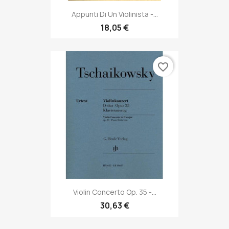
Appunti Di Un Violinista -...
18,05 €
favorite_border
Violin Concerto Op. 35 -...
30,63 €