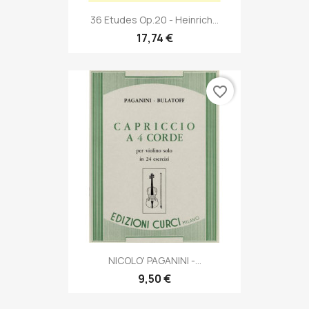
36 Etudes Op.20 - Heinrich...
17,74 €
favorite_border
NICOLO' PAGANINI -...
9,50 €