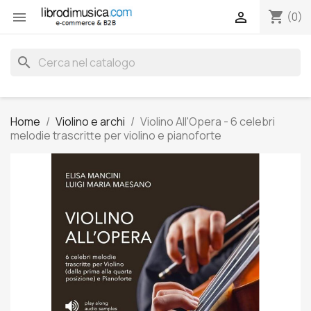
shopping_cart


(0)
search
Home
Violino e archi
Violino All'Opera - 6 celebri
melodie trascritte per violino e pianoforte