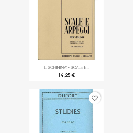
L. SCHININA' - SCALE E...
14,25 €
favorite_border