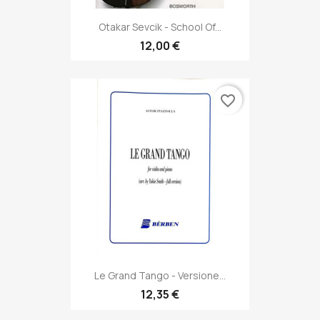
Otakar Sevcik - School Of...
12,00 €
favorite_border
Le Grand Tango - Versione...
12,35 €