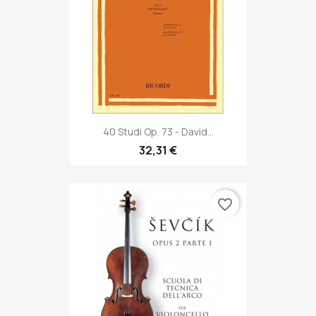
40 Studi Op. 73 - David...
32,31 €
favorite_border