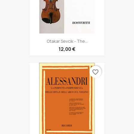
Otakar Sevcik - The...
12,00 €
favorite_border