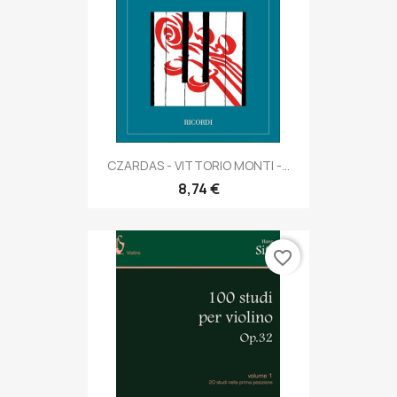
CZARDAS - VITTORIO MONTI -...
8,74 €
favorite_border