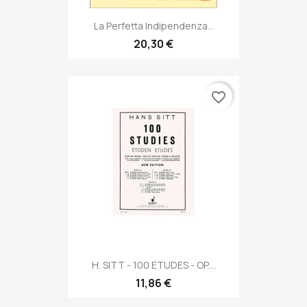
La Perfetta Indipendenza...
20,30 €
favorite_border
H. SITT - 100 ETUDES - OP....
11,86 €