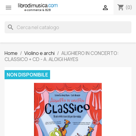
shopping_cart


(0)
search
Home
Violino e archi
ALIGHIERO IN CONCERTO:
CLASSICO + CD - A. ALOIGI HAYES
NON DISPONIBILE