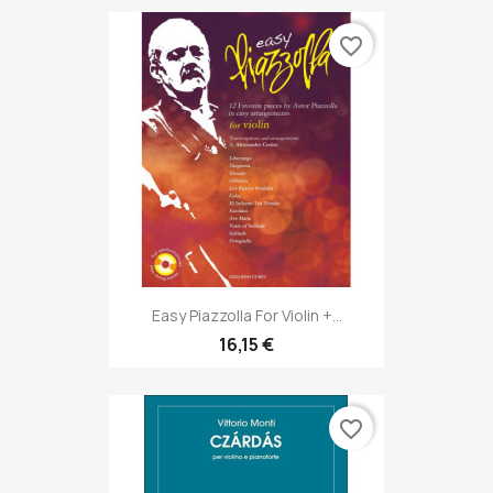
favorite_border
Easy Piazzolla For Violin +...
16,15 €
favorite_border