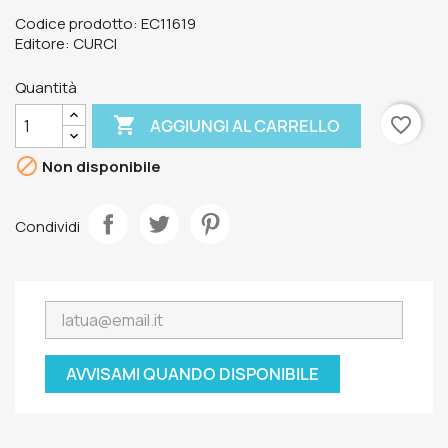
Codice prodotto: EC11619
Editore: CURCI
Quantità

favorite_border
AGGIUNGI AL CARRELLO

Non disponibile
Condividi
AVVISAMI QUANDO DISPONIBILE