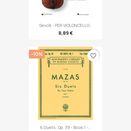
Sevcík - PER VIOLONCELLO...
8,89 €
-10%
favorite_border
6 Duets, Op. 39 - Book 1 -...