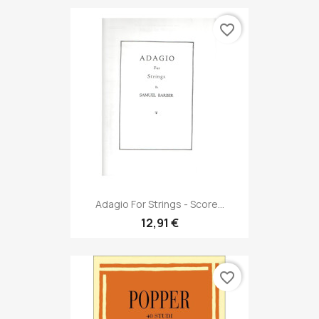
favorite_border
Adagio For Strings - Score...
12,91 €
favorite_border