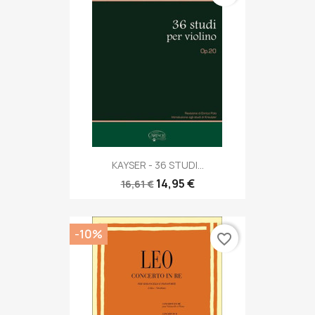
KAYSER - 36 STUDI...
14,95 €
16,61 €
-10%
favorite_border