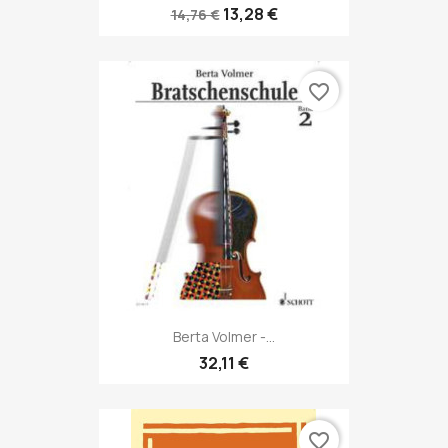
13,28 €
14,76 €
favorite_border
Berta Volmer -...
32,11 €
favorite_border