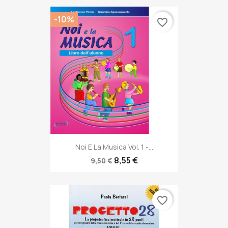
-10%
favorite_border
Noi E La Musica Vol. 1 -...
8,55 €
9,50 €
favorite_border