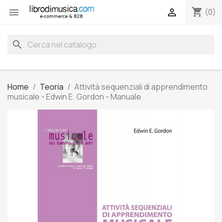
shopping_cart


(0)
search
Home
Teoria
Attività sequenziali di apprendimento
musicale - Edwin E. Gordon - Manuale