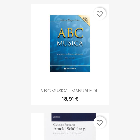
favorite_border
A B C MUSICA - MANUALE DI...
18,91 €
favorite_border