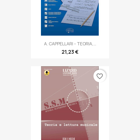
A. CAPPELLARI - TEORIA,...
21,23 €
favorite_border