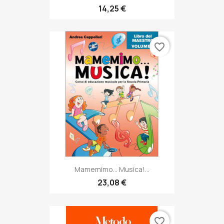
14,25 €
favorite_border
Mamemimo... Musica!...
23,08 €
favorite_border