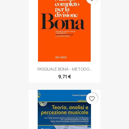
PASQUALE BONA - METODO...
9,71 €
favorite_border