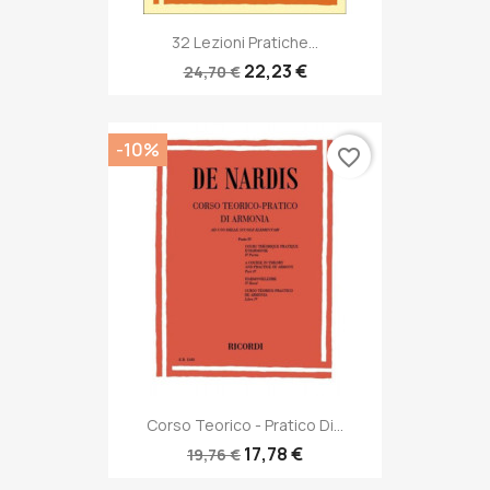
32 Lezioni Pratiche...
22,23 €
24,70 €
-10%
favorite_border
Corso Teorico - Pratico Di...
17,78 €
19,76 €