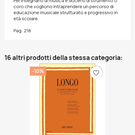
Per insegnanti di musica e docenti di strumento o
coro che vogliono intraprendere un percorso di
educazione musicale strutturato e progressivo in
età scolare.
Pag: 218
16 altri prodotti della stessa categoria:
-10%
favorite_border