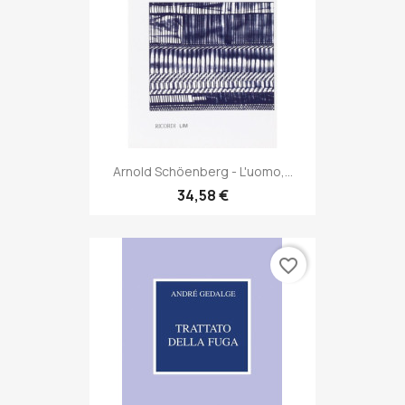
Arnold Schöenberg - L'uomo,...
34,58 €
favorite_border