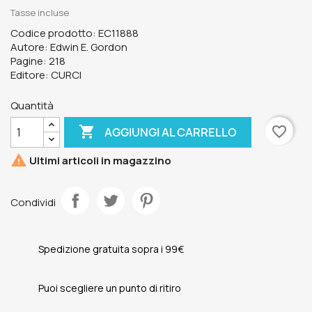
Tasse incluse
Codice prodotto: EC11888
Autore: Edwin E. Gordon
Pagine: 218
Editore: CURCI
Quantità

favorite_border
AGGIUNGI AL CARRELLO

Ultimi articoli in magazzino
Condividi
Spedizione gratuita sopra i 99€
Puoi scegliere un punto di ritiro