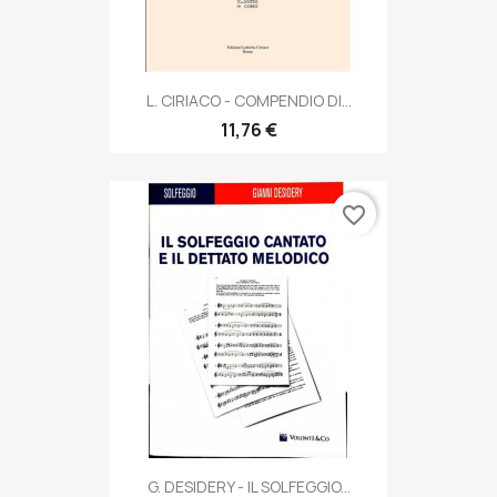
L. CIRIACO - COMPENDIO DI...
11,76 €
favorite_border
G. DESIDERY - IL SOLFEGGIO...