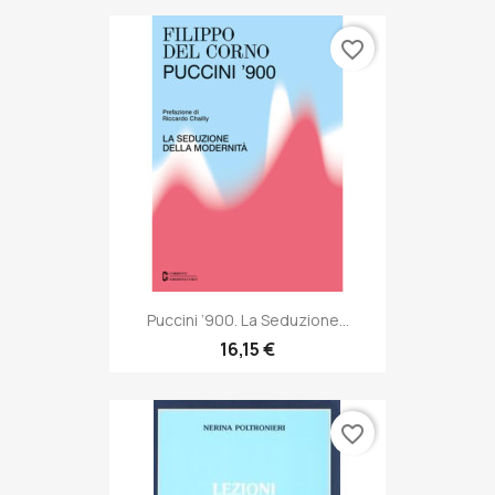
favorite_border
Puccini ’900. La Seduzione...
16,15 €
favorite_border