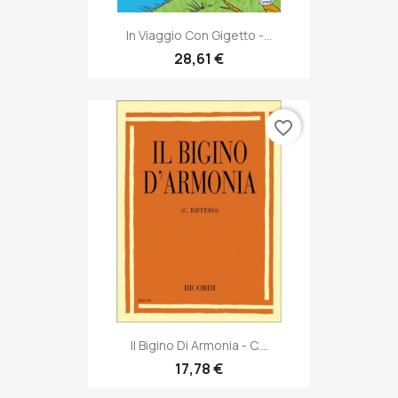
In Viaggio Con Gigetto -...
28,61 €
favorite_border
Il Bigino Di Armonia - C....
17,78 €