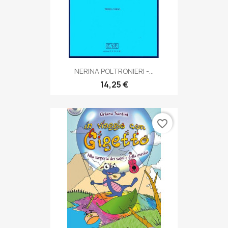
NERINA POLTRONIERI -...
14,25 €
favorite_border