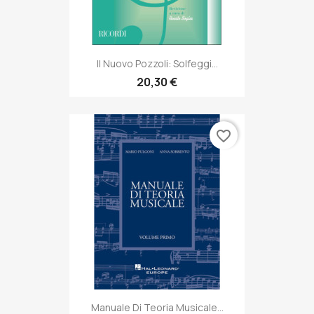
Il Nuovo Pozzoli: Solfeggi...
20,30 €
favorite_border
Manuale Di Teoria Musicale...