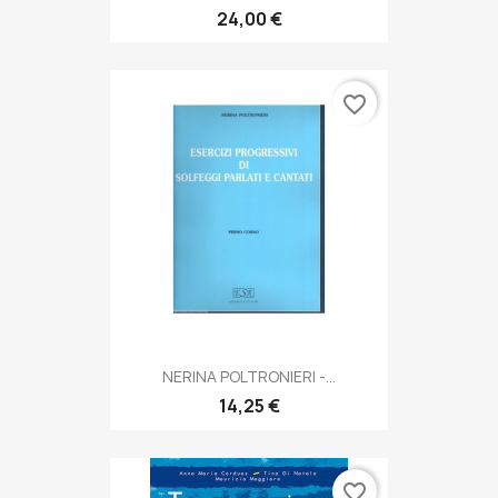
24,00 €
favorite_border
NERINA POLTRONIERI -...
14,25 €
favorite_border