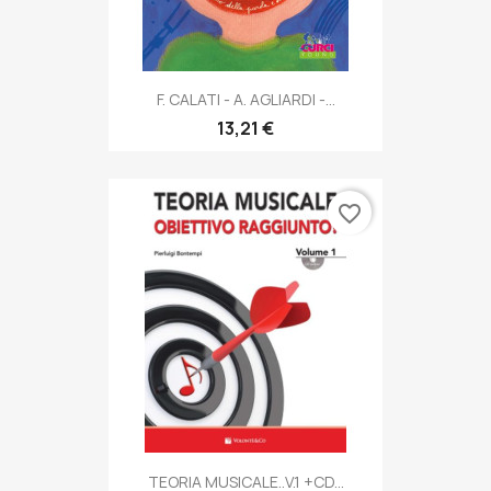
F. CALATI - A. AGLIARDI -...
13,21 €
favorite_border
TEORIA MUSICALE..V.1 +CD...