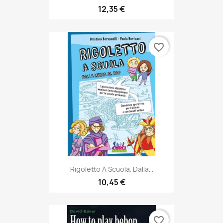
12,35 €
favorite_border
Rigoletto A Scuola. Dalla...
10,45 €
favorite_border