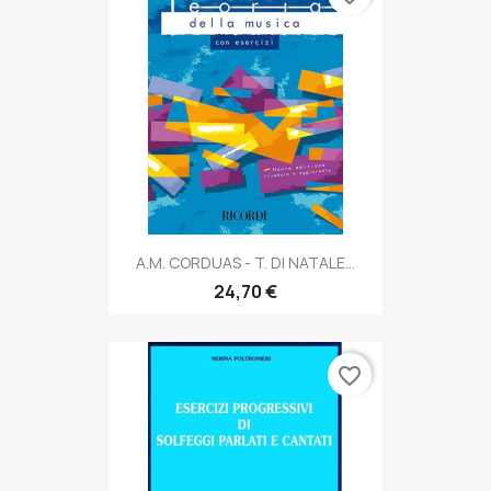
A.M. CORDUAS - T. DI NATALE...
24,70 €
favorite_border