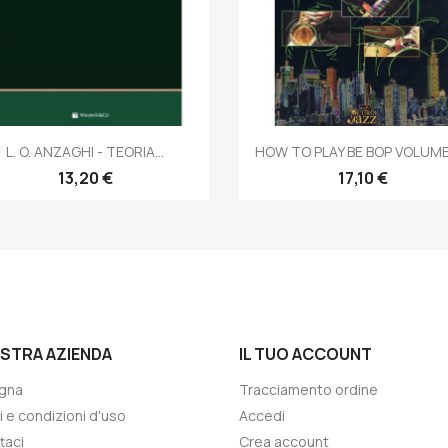
Anteprima
Anteprima


L. O. ANZAGHI - TEORIA...
HOW TO PLAY BE BOP VOLUME 
13,20 €
17,10 €
OSTRA AZIENDA
IL TUO ACCOUNT
gna
Tracciamento ordine
i e condizioni d'uso
Accedi
taci
Crea account