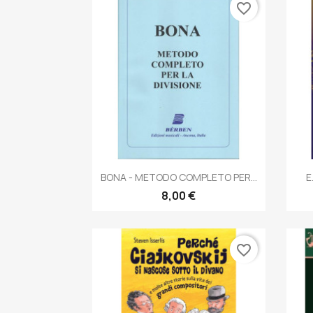
favorite_border
Anteprima

BONA - METODO COMPLETO PER...
E
8,00 €
favorite_border