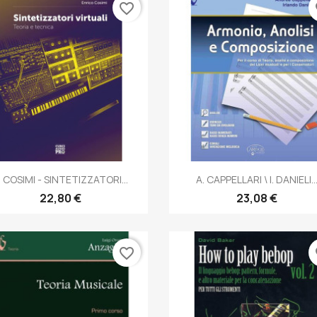
favorite_border
fa
Anteprima
Anteprima


. COSIMI - SINTETIZZATORI...
A. CAPPELLARI \ I. DANIELI..
22,80 €
23,08 €
favorite_border
fa