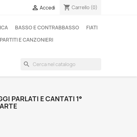
shopping_cart

Carrello
(0)
Accedi
ICA
BASSO E CONTRABBASSO
FIATI
PARTITI E CANZONIERI
search
GGI PARLATI E CANTATI 1°
PARTE