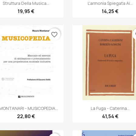
Anteprima
Anteprima


Struttura Della Musica...
L'armonia Spiegata Ai...
19,95 €
14,25 €
favorite_border
fa
Anteprima
Anteprima


 MONTANARI - MUSICOPEDIA...
La Fuga - Caterina...
22,80 €
41,54 €