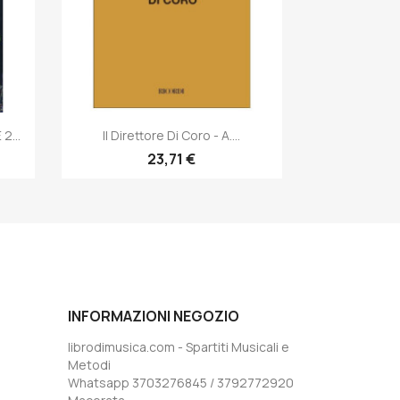
Anteprima

2...
Il Direttore Di Coro - A....
23,71 €
INFORMAZIONI NEGOZIO
librodimusica.com - Spartiti Musicali e
Metodi
Whatsapp 3703276845 / 3792772920