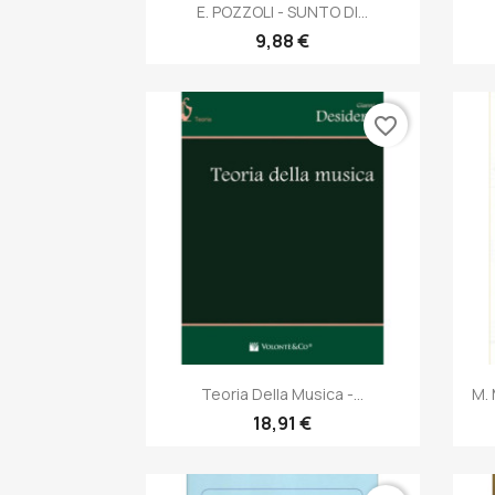
Anteprima

E. POZZOLI - SUNTO DI...
9,88 €
favorite_border
Anteprima

Teoria Della Musica -...
M.
18,91 €