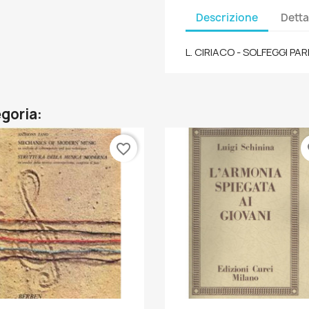
Descrizione
Detta
L. CIRIACO - SOLFEGGI P
egoria:
favorite_border
fa