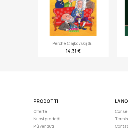
Anteprima

Perché Ciajkovskij Si...
14,31 €
PRODOTTI
LA N
Offerte
Conse
Nuovi prodotti
Termin
Più venduti
Contat