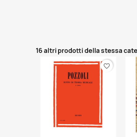
16 altri prodotti della stessa cat
favorite_border