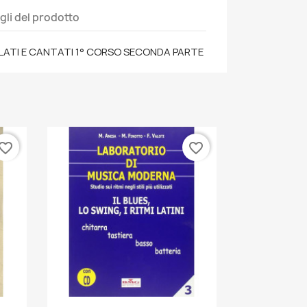
gli del prodotto
ARLATI E CANTATI 1° CORSO SECONDA PARTE
vorite_border
favorite_border