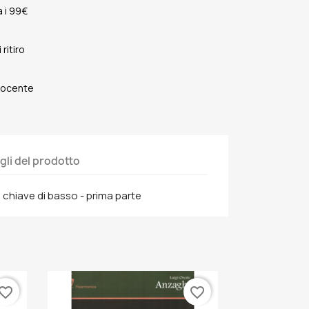
 i 99€
ritiro
 Docente
gli del prodotto
n chiave di basso - prima parte
vorite_border
favorite_border