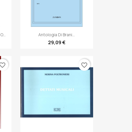
Anteprima

...
Antologia Di Brani...
29,09 €
vorite_border
favorite_border