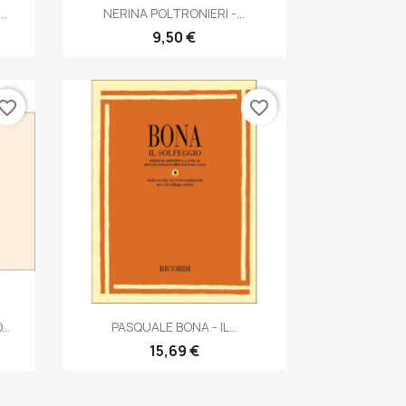
Anteprima

..
NERINA POLTRONIERI -...
9,50 €
vorite_border
favorite_border
Anteprima

..
PASQUALE BONA - IL...
15,69 €