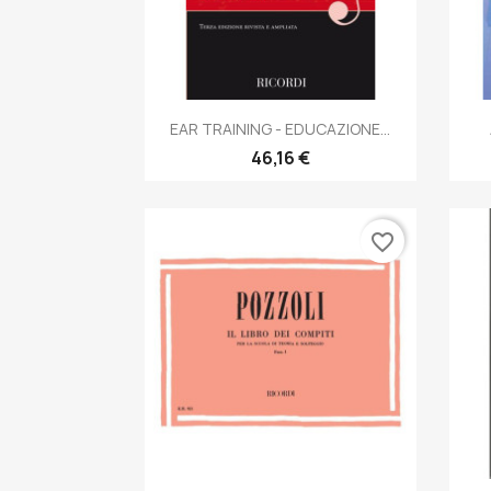
Anteprima

EAR TRAINING - EDUCAZIONE...
46,16 €
favorite_border