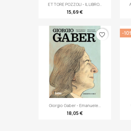
Anteprima

ETTORE POZZOLI - IL LIBRO...
15,69 €
-10
favorite_border
Anteprima

Giorgio Gaber - Emanuele...
18,05 €