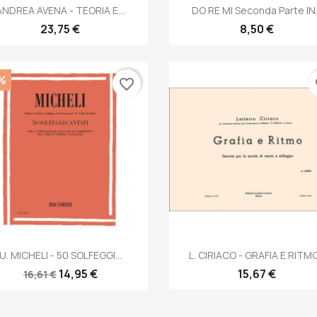
Anteprima
Anteprima


ANDREA AVENA - TEORIA E...
DO RE MI Seconda Parte IN.
23,75 €
8,50 €
%
favorite_border
fa
Anteprima
Anteprima


U. MICHELI - 50 SOLFEGGI...
L. CIRIACO - GRAFIA E RITMO.
14,95 €
15,67 €
16,61 €