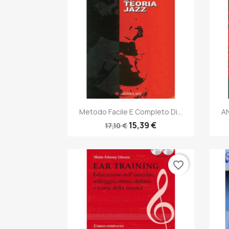
Anteprima

Metodo Facile E Completo Di...
AN
15,39 €
17,10 €
favorite_border