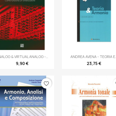
Anteprima
Anteprima


ALOG & VIRTUAL ANALOG -...
ANDREA AVENA - TEORIA E..
9,90 €
23,75 €
favorite_border
fa