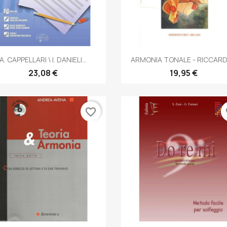
Anteprima
Anteprima


A. CAPPELLARI \ I. DANIELI...
ARMONIA TONALE - RICCARDO
23,08 €
19,95 €
favorite_border
fa