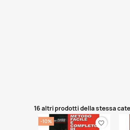
16 altri prodotti della stessa cat
-10%
favorite_border