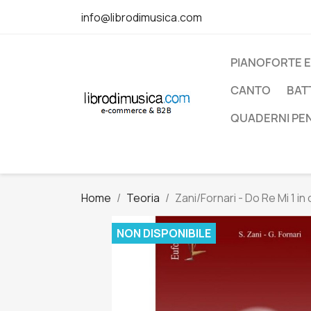
info@librodimusica.com
PIANOFORTE E
CANTO
BAT
QUADERNI PE
Home
Teoria
Zani/Fornari - Do Re Mi 1 in
NON DISPONIBILE