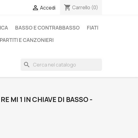
shopping_cart

Carrello
(0)
Accedi
ICA
BASSO E CONTRABBASSO
FIATI
PARTITI E CANZONIERI
search
RE MI 1 IN CHIAVE DI BASSO -