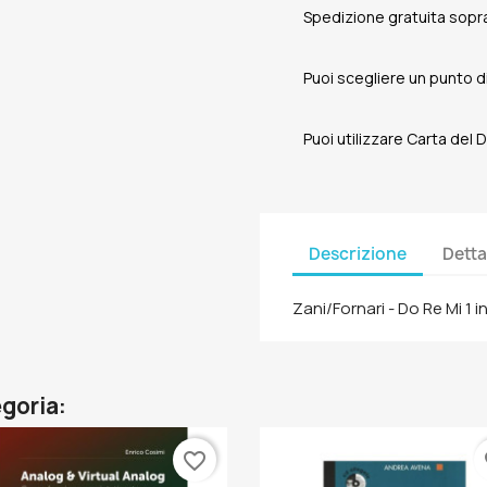
Spedizione gratuita sopra
Puoi scegliere un punto di 
Puoi utilizzare Carta del
Descrizione
Detta
Zani/Fornari - Do Re Mi 1 i
egoria:
favorite_border
fa