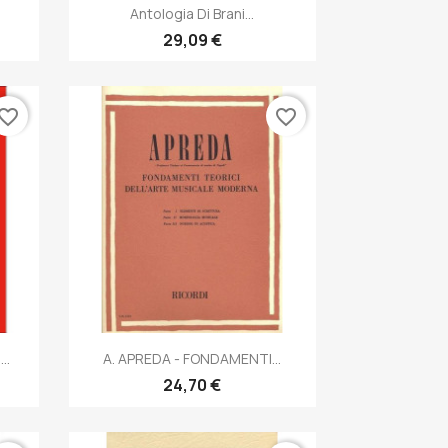
Anteprima

Antologia Di Brani...
29,09 €
vorite_border
favorite_border
Anteprima

..
A. APREDA - FONDAMENTI...
24,70 €