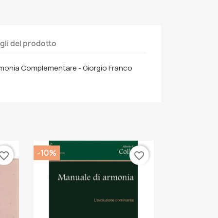
gli del prodotto
Armonia Complementare - Giorgio Franco
-10%
vorite_border
favorite_border