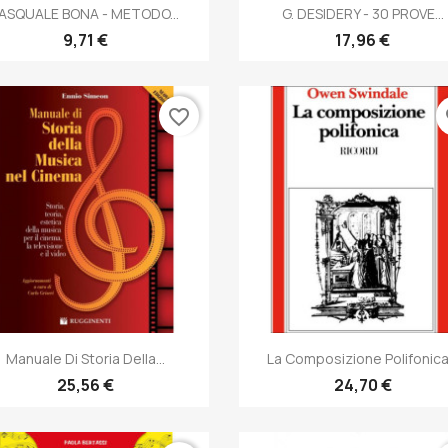
Anteprima
Anteprima


ASQUALE BONA - METODO...
G. DESIDERY - 30 PROVE...
9,71 €
17,96 €
favorite_border
fa
Anteprima
Anteprima


Manuale Di Storia Della...
La Composizione Polifonica.
25,56 €
24,70 €