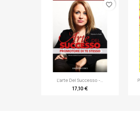
favorite_border
Anteprima

L'arte Del Successo -...
P
17,10 €