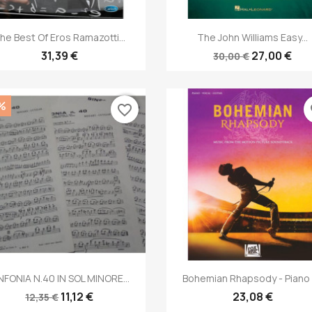
Anteprima
Anteprima


he Best Of Eros Ramazotti...
The John Williams Easy...
31,39 €
27,00 €
30,00 €
%
favorite_border
fa
Anteprima
Anteprima


NFONIA N.40 IN SOL MINORE...
Bohemian Rhapsody - Piano -
11,12 €
23,08 €
12,35 €