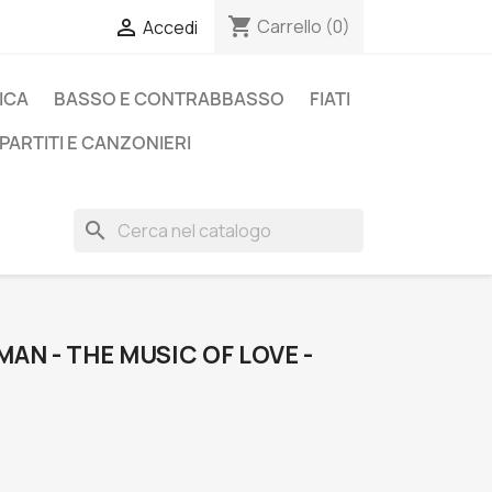
shopping_cart

Carrello
(0)
Accedi
ICA
BASSO E CONTRABBASSO
FIATI
PARTITI E CANZONIERI
search
AN - THE MUSIC OF LOVE -