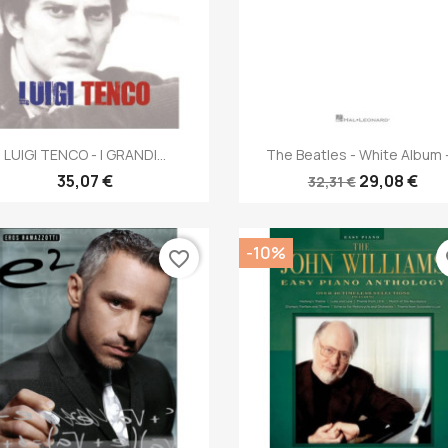
Anteprima
Anteprima


LUIGI TENCO - I GRANDI...
The Beatles - White Album -.
35,07 €
29,08 €
32,31 €
-10%
favorite_border
fa