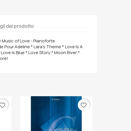
gli del prodotto
 Music of Love - Pianoforte
de Pour Adeline * Lara's Theme * Love Is A
ove Is Blue * Love Story * Moon River *
ore!
vorite_border
favorite_border