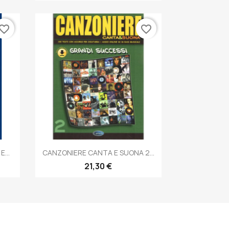
vorite_border
favorite_border
Anteprima

...
CANZONIERE CANTA E SUONA 2...
21,30 €