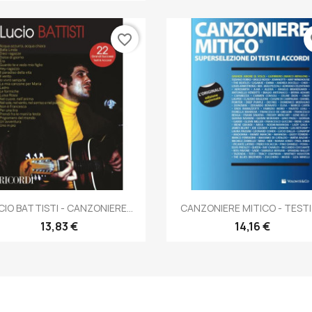
favorite_border
fa
Anteprima
Anteprima


CIO BATTISTI - CANZONIERE...
CANZONIERE MITICO - TESTI E
13,83 €
14,16 €