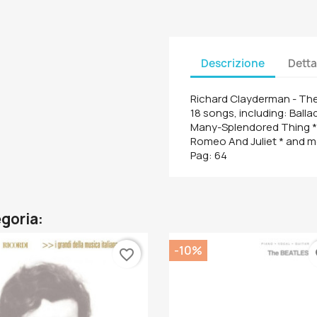
Descrizione
Detta
Richard Clayderman - The
18 songs, including: Balla
Many-Splendored Thing * L
Romeo And Juliet * and m
Pag: 64
egoria:
-10%
favorite_border
fa