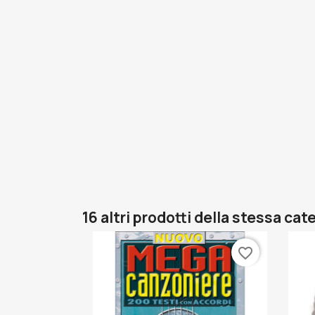
16 altri prodotti della stessa cat
favorite_border