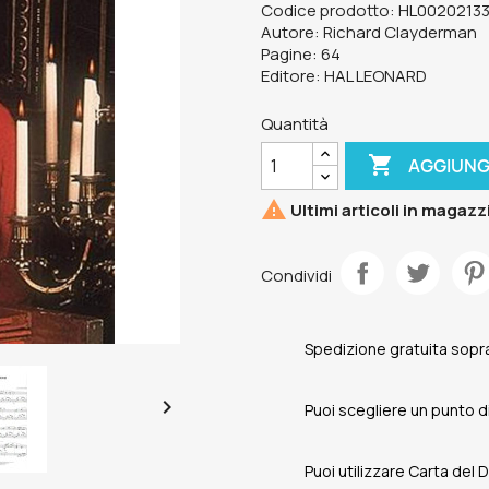
Codice prodotto: HL0020213
Autore: Richard Clayderman
Pagine: 64
Editore: HAL LEONARD
Quantità

AGGIUNG

Ultimi articoli in magazz
Condividi
Spedizione gratuita sopra

Puoi scegliere un punto di 
Puoi utilizzare Carta del