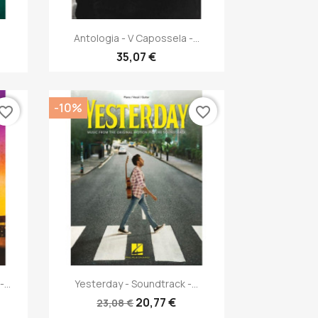
Anteprima

Antologia - V Capossela -...
35,07 €
-10%
vorite_border
favorite_border
Anteprima

...
Yesterday - Soundtrack -...
20,77 €
23,08 €