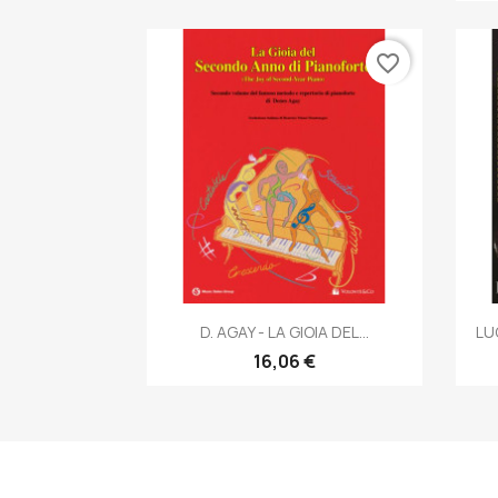
favorite_border
Anteprima

D. AGAY - LA GIOIA DEL...
LU
16,06 €