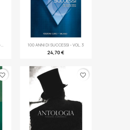
Anteprima

..
100 ANNI DI SUCCESSI - VOL. 3
24,70 €
vorite_border
favorite_border