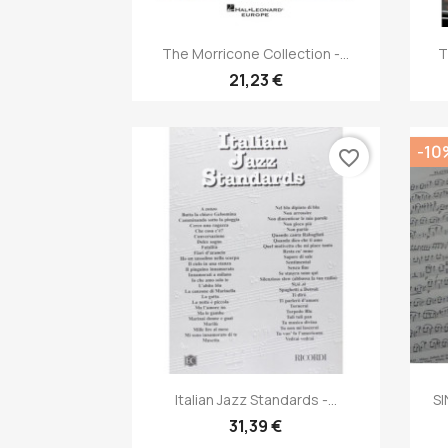
Anteprima

The Morricone Collection -...
T
21,23 €
-10
favorite_border
Anteprima

Italian Jazz Standards -...
SI
31,39 €