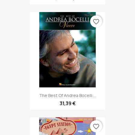
favorite_border
The Best Of Andrea Bocelli:...
31,39 €
favorite_border