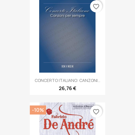
favorite_border
CONCERTO ITALIANO: CANZONI...
26,76 €
-10%
favorite_border