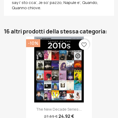
say i’ sto cca’, Je so’ pazzo, Napule e’, Quando,
Quanno chiove.
16 altri prodotti della stessa categoria:
-10%
favorite_border
The New Decade Series:...
24,92 €
27,69 €