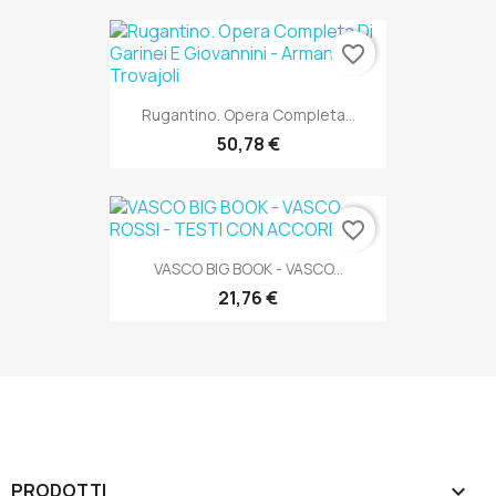
favorite_border
Rugantino. Opera Completa...
50,78 €
favorite_border
VASCO BIG BOOK - VASCO...
21,76 €
PRODOTTI
