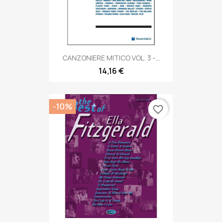
CANZONIERE MITICO VOL. 3 -...
14,16 €
-10%
favorite_border