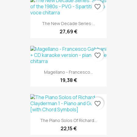
favorite_border
The New Decade Series:...
27,69 €
favorite_border
Magellano - Francesco...
19,38 €
favorite_border
The Piano Solos Of Richard...
22,15 €