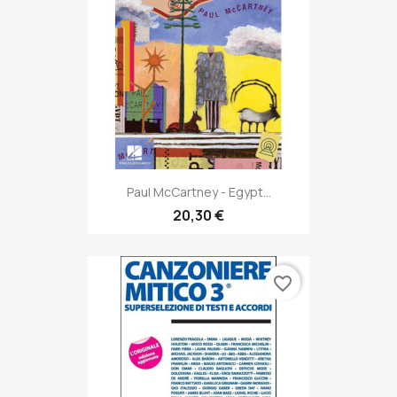
Paul McCartney - Egypt...
20,30 €
favorite_border