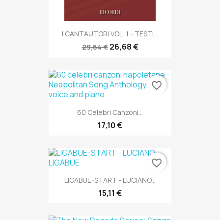
I CANTAUTORI VOL. 1 - TESTI...
26,68 €
29,64 €
favorite_border
60 Celebri Canzoni...
17,10 €
favorite_border
LIGABUE-START - LUCIANO...
15,11 €