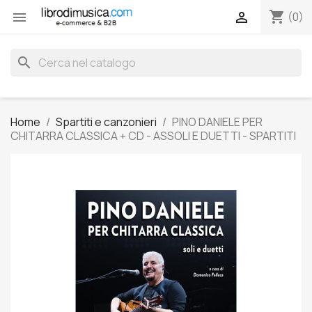
shopping_cart


(0)
search
Home
Spartiti e canzonieri
PINO DANIELE PER
CHITARRA CLASSICA + CD - ASSOLI E DUETTI - SPARTITI