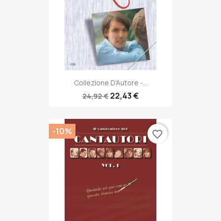
Collezione D'Autore -...
22,43 €
24,92 €
-10%
favorite_border