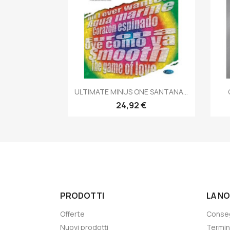
Anteprima

ULTIMATE MINUS ONE SANTANA...
24,92 €
PRODOTTI
LA N
Offerte
Conse
Nuovi prodotti
Termin