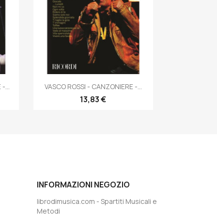
Anteprima

...
VASCO ROSSI - CANZONIERE -...
13,83 €
INFORMAZIONI NEGOZIO
librodimusica.com - Spartiti Musicali e
Metodi