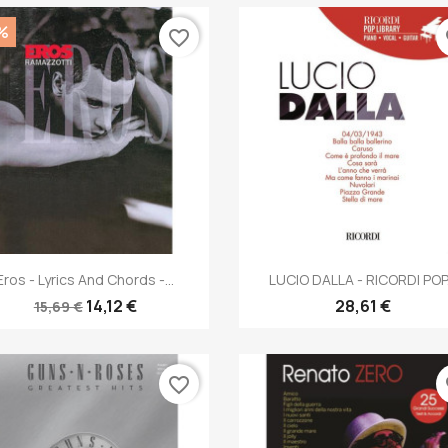
%
favorite_border
fa
Anteprima
Anteprima


Eros - Lyrics And Chords -...
LUCIO DALLA - RICORDI POP.
14,12 €
28,61 €
15,69 €
favorite_border
fa