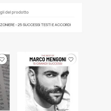
gli del prodotto
NZONIERE - 25 SUCCESSI TESTI E ACCORDI
vorite_border
favorite_border