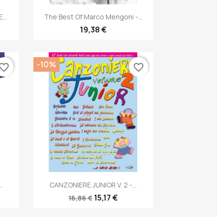
Anteprima

...
The Best Of Marco Mengoni -...
19,38 €
-10%
vorite_border
favorite_border
Anteprima

.
CANZONIERE JUNIOR V. 2 -...
15,17 €
16,86 €