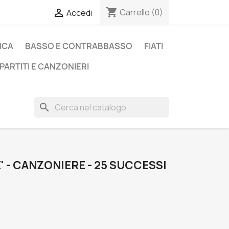
shopping_cart

Carrello
(0)
Accedi
ICA
BASSO E CONTRABBASSO
FIATI
PARTITI E CANZONIERI
search
' - CANZONIERE - 25 SUCCESSI