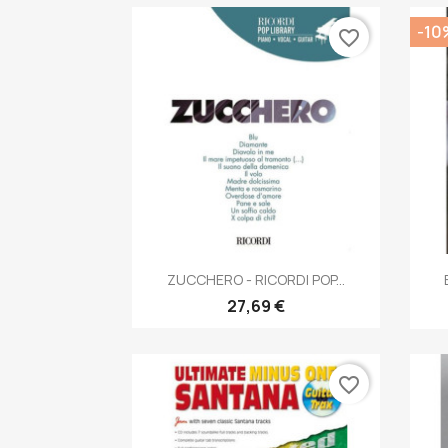
-10
favorite_border
Anteprima

ZUCCHERO - RICORDI POP...
27,69 €
favorite_border