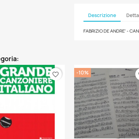
Descrizione
Detta
FABRIZIO DE ANDRE' - CA
egoria:
-10%
favorite_border
fa