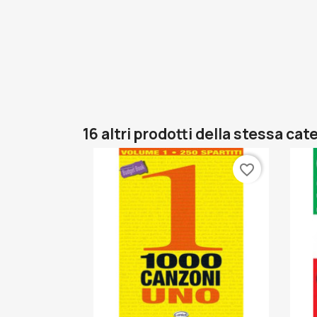
16 altri prodotti della stessa cat
favorite_border