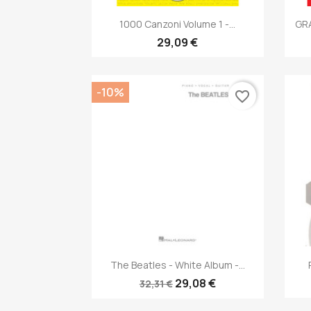
Anteprima

1000 Canzoni Volume 1 -...
GRA
29,09 €
-10%
favorite_border
Anteprima

The Beatles - White Album -...
29,08 €
32,31 €