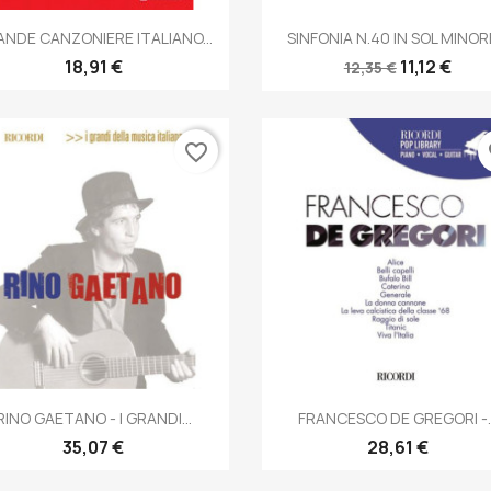
Anteprima
Anteprima


NDE CANZONIERE ITALIANO...
SINFONIA N.40 IN SOL MINORE
18,91 €
11,12 €
12,35 €
favorite_border
fa
Anteprima
Anteprima


RINO GAETANO - I GRANDI...
FRANCESCO DE GREGORI -..
35,07 €
28,61 €