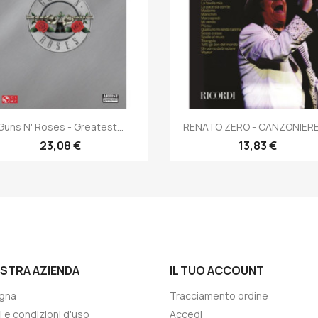
Anteprima
Anteprima


Guns N' Roses - Greatest...
RENATO ZERO - CANZONIERE -
23,08 €
13,83 €
OSTRA AZIENDA
IL TUO ACCOUNT
gna
Tracciamento ordine
i e condizioni d'uso
Accedi