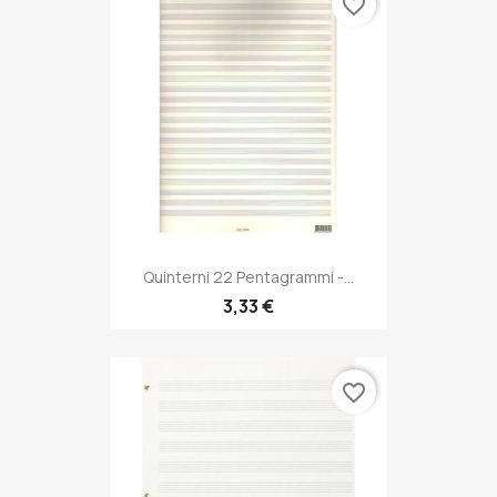
favorite_border
Quinterni 22 Pentagrammi -...
3,33 €
favorite_border