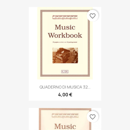
favorite_border
QUADERNO DI MUSICA 32...
4,00 €
favorite_border