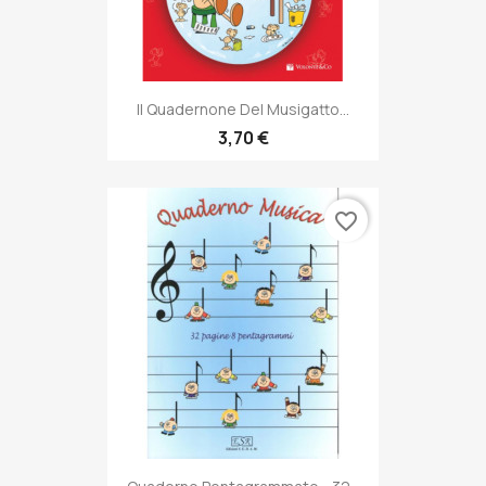
Il Quadernone Del Musigatto...
3,70 €
favorite_border