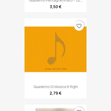
Quaderno Pentagrammato - 32...
3,50 €
favorite_border
Quaderno Di Musica 6 Righi
2,79 €