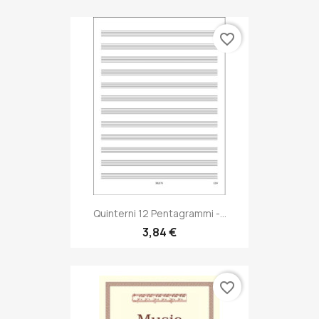
favorite_border
Quinterni 12 Pentagrammi -...
3,84 €
favorite_border