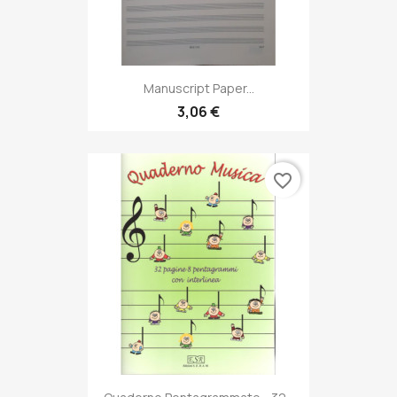
Manuscript Paper...
3,06 €
favorite_border