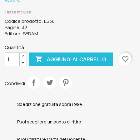
Tasse incluse
Codice prodotto: ES36
Pagine: 32
Editore: SEDAM
Quantità

favorite_border
AGGIUNGI AL CARRELLO
Condividi
Spedizione gratuita sopra i 99€
Puoi scegliere un punto di ritiro
Puoi utilizzare Carta del Docente