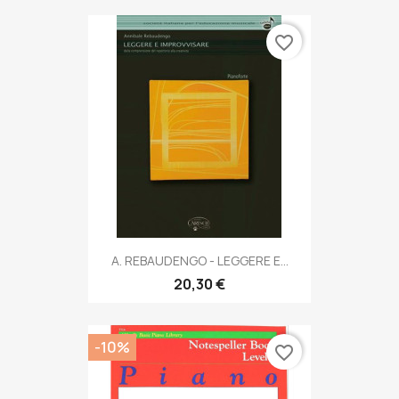
favorite_border
A. REBAUDENGO - LEGGERE E...
20,30 €
-10%
favorite_border