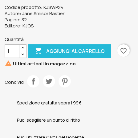
Codice prodotto: KJSWP24
Autore: Jane Smisor Bastien
Pagine: 32
Editore: KJOS
Quantità

favorite_border
AGGIUNGI AL CARRELLO

Ultimi articoli in magazzino
Condividi
Spedizione gratuita sopra i 99€
Puoi scegliere un punto di ritiro
Puoi utilizzare Carta del Docente