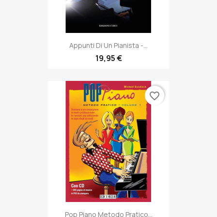
Appunti Di Un Pianista -...
19,95 €
favorite_border
Pop Piano Metodo Pratico...