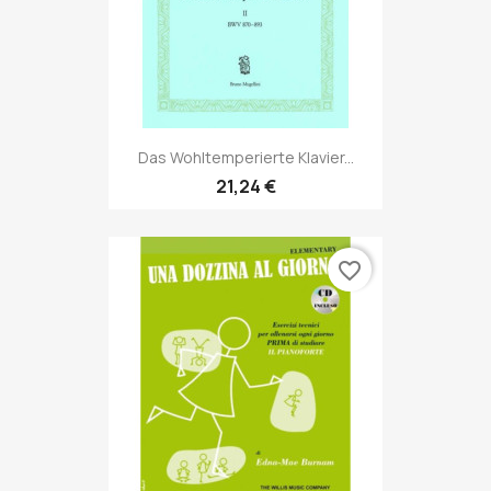
Das Wohltemperierte Klavier...
21,24 €
favorite_border