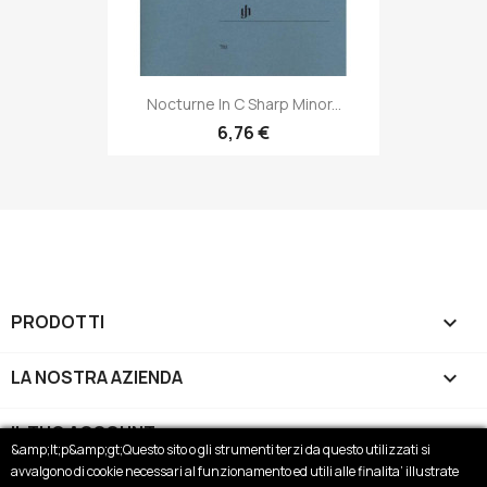
Nocturne In C Sharp Minor...
6,76 €
PRODOTTI

LA NOSTRA AZIENDA

IL TUO ACCOUNT

&amp;lt;p&amp;gt;Questo sito o gli strumenti terzi da questo utilizzati si
avvalgono di cookie necessari al funzionamento ed utili alle finalita’ illustrate