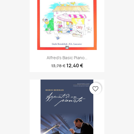
Alfred's Basic Piano...
12,40 €
13,78 €
favorite_border