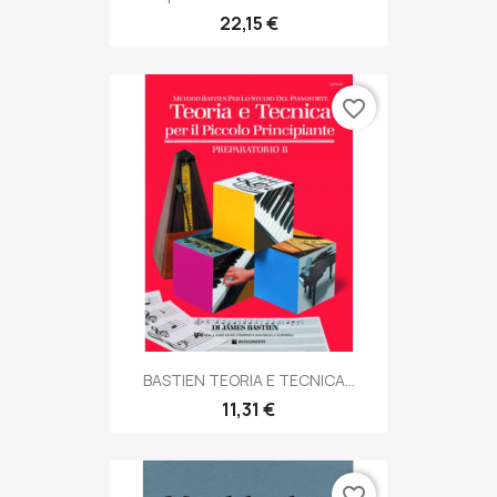
22,15 €
favorite_border
BASTIEN TEORIA E TECNICA...
11,31 €
favorite_border