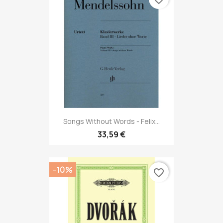
Songs Without Words - Felix...
33,59 €
-10%
favorite_border