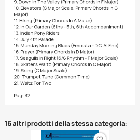
9. Down In The Valley (Primary Chords In F Major)
10. Elevators (G Major Scale, Primary Chords In G
Major)
11. Hiking (Primary Chords In A Major)
12. In Our Garden (6ths - 5th, 6th Accompaniment)
13. Indian Pony Riders
14. July 4th Parade
15. Monday Morning Blues (Fermata - D.C. Al Fine)
16. Prayer (Primary Chords In D Major)
17. Seagulls In Flight (6/8 Rhythm - F Major Scale)
18. Skater's Waltz (Primary Chords In C Major)
19. Skiing (C Major Scale)
20. Trumpet Tune (Common Time)
21. Waltz For Two
Pag: 32
16 altri prodotti della stessa categoria:
favorite_border