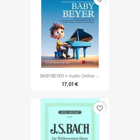
BABY BEYER + Audio Online -...
17,01 €
favorite_border