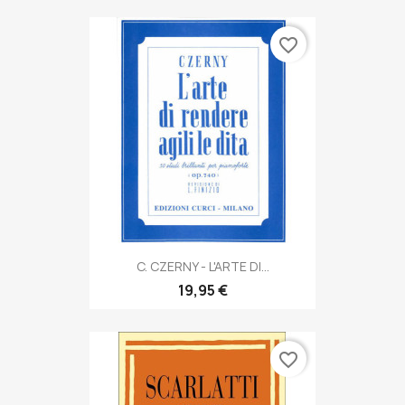
favorite_border
C. CZERNY - L'ARTE DI...
19,95 €
favorite_border