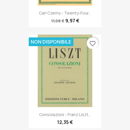
Carl Czerny - Twenty-Four...
9,97 €
11,08 €
NON DISPONIBILE
favorite_border
Consolazioni - Franz Liszt...
12,35 €