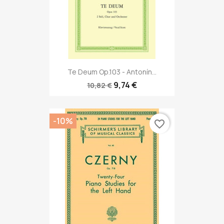
Te Deum Op.103 - Antonín...
9,74 €
10,82 €
-10%
favorite_border