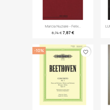
Anteprima

Marcia Nuziale - Felix...
LU
7,87 €
8,74 €
-10%
favorite_border