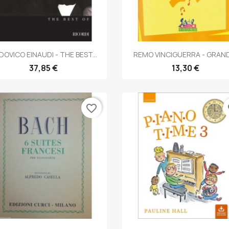
Anteprima
Anteprima


DOVICO EINAUDI - THE BEST...
REMO VINCIGUERRA - GRANDI
37,85 €
13,30 €
favorite_border
fa