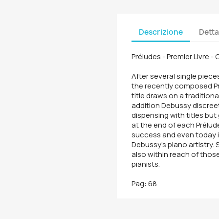
Descrizione
Detta
Préludes - Premier Livre -
After several single piece
the recently composed Pr
title draws on a tradition
addition Debussy discreet
dispensing with titles bu
at the end of each Prélu
success and even today i
Debussy's piano artistry.
also within reach of tho
pianists.
Pag: 68