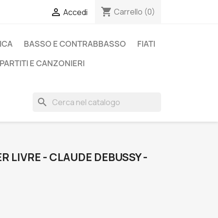
shopping_cart

Carrello
(0)
Accedi
ICA
BASSO E CONTRABBASSO
FIATI
PARTITI E CANZONIERI
search
R LIVRE - CLAUDE DEBUSSY -