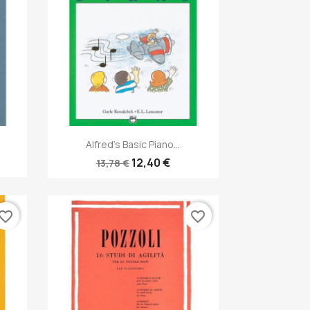
Anteprima

Alfred's Basic Piano...
12,40 €
13,78 €
vorite_border
favorite_border