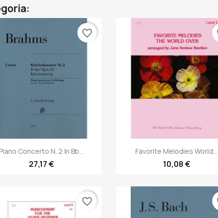
egoria:
favorite_border
fa
Anteprima
Anteprima


Piano Concerto N. 2 In Bb...
Favorite Melodies World...
27,17 €
10,08 €
favorite_border
fa