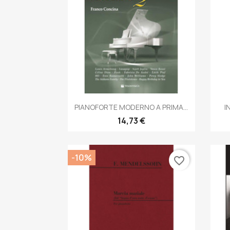
Anteprima

PIANOFORTE MODERNO A PRIMA...
I
14,73 €
-10%
favorite_border