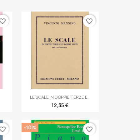
vorite_border
favorite_border
Anteprima

LE SCALE IN DOPPIE TERZE E...
12,35 €
-10%
vorite_border
favorite_border