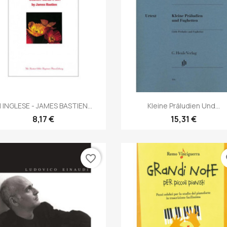
Anteprima
Anteprima


N INGLESE - JAMES BASTIEN...
Kleine Präludien Und...
8,17 €
15,31 €
favorite_border
fa