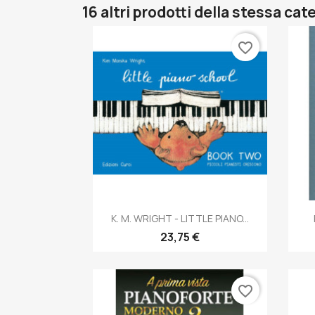
16 altri prodotti della stessa cat
favorite_border
Anteprima

K. M. WRIGHT - LITTLE PIANO...
23,75 €
favorite_border