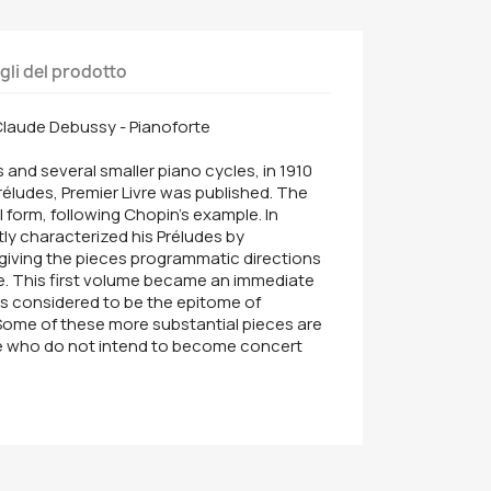
gli del prodotto
 Claude Debussy - Pianoforte
s and several smaller piano cycles, in 1910
éludes, Premier Livre was published. The
al form, following Chopin's example. In
ly characterized his Préludes by
t giving the pieces programmatic directions
de. This first volume became an immediate
s considered to be the epitome of
 Some of these more substantial pieces are
se who do not intend to become concert