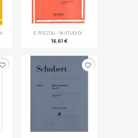
Anteprima

...
E. POZZOLI - 16 STUDI DI...
16,61 €
vorite_border
favorite_border