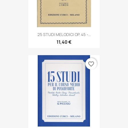
25 STUDI MELODICI OP. 45 -...
11,40 €
favorite_border