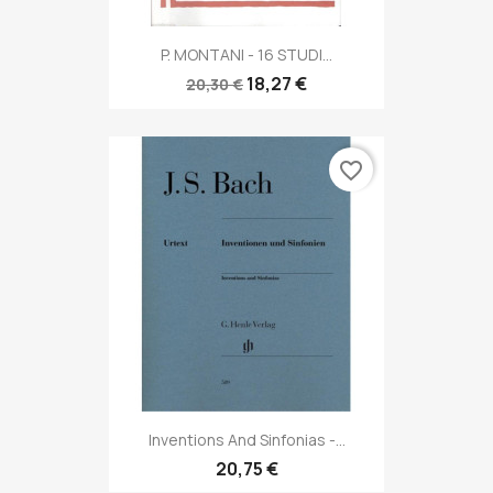
P. MONTANI - 16 STUDI...
18,27 €
20,30 €
favorite_border
Inventions And Sinfonias -...
20,75 €