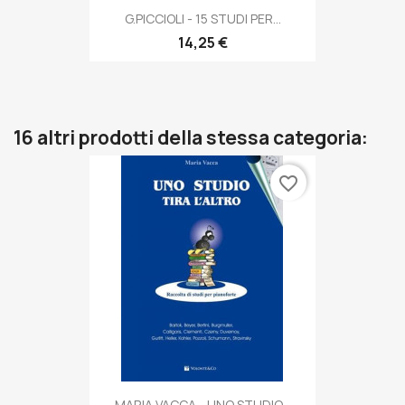
G.PICCIOLI - 15 STUDI PER...
14,25 €
16 altri prodotti della stessa categoria:
favorite_border
MARIA VACCA - UNO STUDIO...