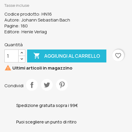
Tasse incluse
Codice prodotto: HN16
Autore: Johann Sebastian Bach
Pagine: 180
Editore: Henle Verlag
Quantità

favorite_border
AGGIUNGI AL CARRELLO

Ultimi articoli in magazzino
Condividi
Spedizione gratuita sopra i 99€
Puoi scegliere un punto di ritiro