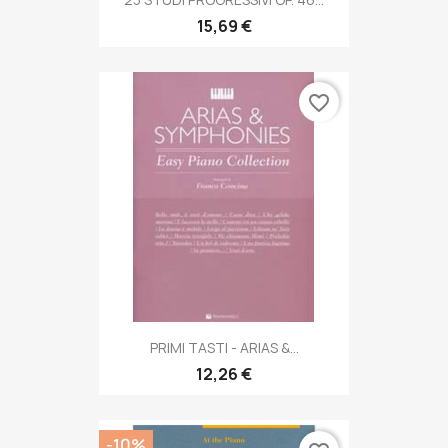
15,69 €
favorite_border
PRIMI TASTI - ARIAS &...
12,26 €
-10%