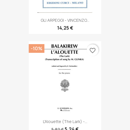
GLI ARPEGGI - VINCENZO...
14,25 €
-10%
favorite_border
L'Alouette (The Lark) -...
5,24 €
5,82 €