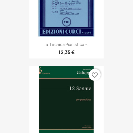
La Tecnica Pianistica -...
12,35 €
favorite_border