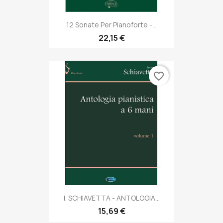
12 Sonate Per Pianoforte -...
22,15 €
favorite_border
I. SCHIAVETTA - ANTOLOGIA...
15,69 €