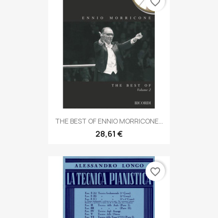
favorite_border
THE BEST OF ENNIO MORRICONE...
28,61 €
favorite_border