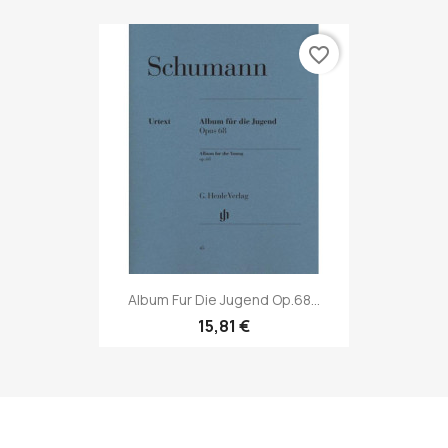
favorite_border
Album Fur Die Jugend Op.68...
15,81 €