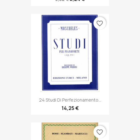
favorite_border
24 Studi Di Perfezionamento...
14,25 €
favorite_border