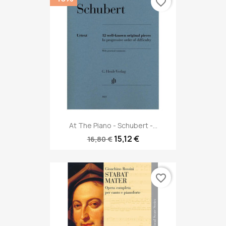
favorite_border
At The Piano - Schubert -...
15,12 €
16,80 €
favorite_border