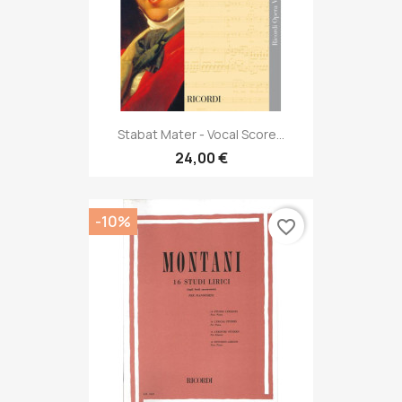
Stabat Mater - Vocal Score...
24,00 €
-10%
favorite_border