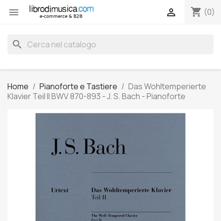
shopping_cart


(0)
search
Home
Pianoforte e Tastiere
Das Wohltemperierte
Klavier Teil II BWV 870-893 - J. S. Bach - Pianoforte