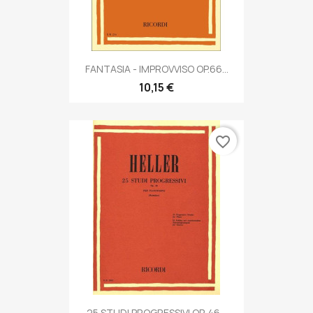
FANTASIA - IMPROVVISO OP.66...
10,15 €
favorite_border
25 STUDI PROGRESSIVI OP. 46...