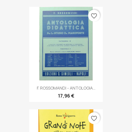
favorite_border
F. ROSSOMANDI - ANTOLOGIA...
17,96 €
favorite_border